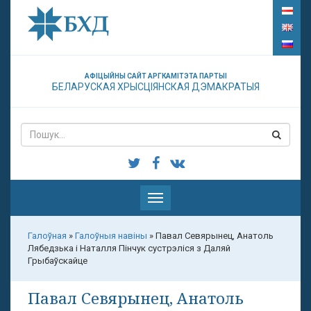
АФІЦЫЙНЫ САЙТ АРГКАМІТЭТА ПАРТЫІ
БЕЛАРУСКАЯ ХРЫСЦІЯНСКАЯ ДЭМАКРАТЫЯ
Паказаць
меню
Галоўная
»
Галоўныя навіны
»
Павал Севярынец, Анатоль
Лябедзька і Наталля Пінчук сустрэліся з Даляй
Грыбаўскайце
Павал Севярынец, Анатоль