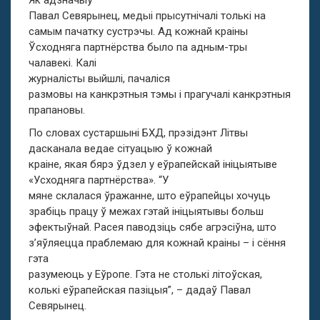
Як адзначыў
Павал Севярынец, медыі прысутнічалі толькі на
самым пачатку сустрэчы. Ад кожнай краіны
Ўсходняга партнёрства было па адным-тры
чалавекі. Калі
журналісты выйшлі, пачаліся
размовы на канкрэтныя тэмы і прагучалі канкрэтныя
прапановы.
По словах сустаршыні БХД, прэзідэнт Літвы
дасканала ведае сітуацыю ў кожнай
краіне, якая бярэ ўдзел у еўрапейскай ініцыятыве
«Усходняга партнёрства». “У
мяне склалася ўражанне, што еўрапейцы хочуць
зрабіць працу ў межах гэтай ініцыятывы больш
эфектыўнай. Расея паводзіць сябе агрэсіўна, што
з’яўляецца праблемаю для кожнай краіны – і сёння
гэта
разумеюць у Еўропе. Гэта не столькі літоўская,
колькі еўрапейская пазіцыя”, – дадаў Павал
Севярынец.