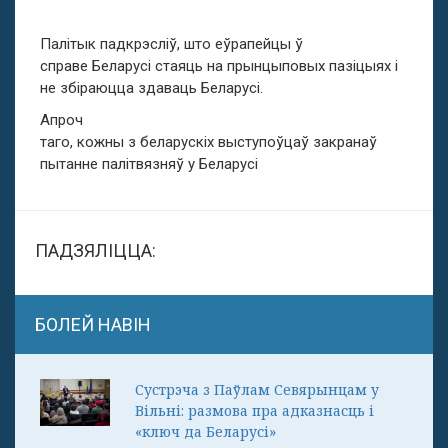
Палітык падкрэсліў, што еўрапейцы ў
справе Беларусі стаяць на прынцыповых пазіцыях і
не збіраюцца здаваць Беларусі.
Апроч
таго, кожны з беларускіх выступоўцаў закранаў
пытанне палітвязняў у Беларусі
ПАДЗЯЛІЦЦА:
БОЛЕЙ НАВІН
Сустрэча з Паўлам Севярынцам у
Вільні: размова пра адказнасць і
«ключ да Беларусі»