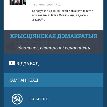
13 снежня 2025, 17:02
Беларуская хрысціянская дэмакратыя вітае
вызваленне Паўла Севярынца, аднаго з
лідараў ...
ВІДЭА БХД
КАМПАНІІ БХД
ПАКАЯННЕ