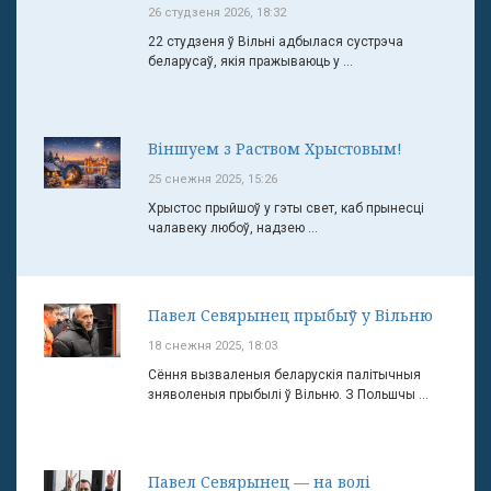
26 студзеня 2026, 18:32
22 студзеня ў Вільні адбылася сустрэча
беларусаў, якія пражываюць у ...
Віншуем з Раством Хрыстовым!
25 снежня 2025, 15:26
Хрыстос прыйшоў у гэты свет, каб прынесці
чалавеку любоў, надзею ...
Павел Севярынец прыбыў у Вільню
18 снежня 2025, 18:03
Сёння вызваленыя беларускія палітычныя
зняволеныя прыбылі ў Вільню. З Польшчы ...
Павел Севярынец — на волі