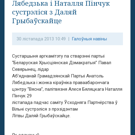
Лябедзька і Наталля Пінчук
сустрэліся з Даляй
Грыбаўскайце
30 лістапада 2013 10:49 |
Галоўныя навіны
Сустаршыня аргкамітэту па стварэнні партыі
“Беларуская Хрысціянская Дэмакратыя” Павал
Севярынец, лідар
Аб’яднанай Грамадзянскай Партыі Анатоль
Лябедзька і жонка кіраўніка праваабарончага
цэнтру “Вясна”, палітвязня Алеся Бяляцкага Наталля
Пінчук 29
лістапада падчас саміту Ўсходняга Партнёрства ў
Вільні сустрэліся з прэзідэнтам
Літвы Даляй Грыбаўскайце.