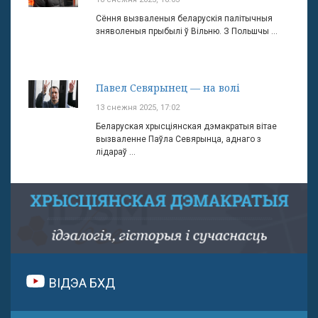
Сёння вызваленыя беларускія палітычныя
зняволеныя прыбылі ў Вільню. З Польшчы ...
Павел Севярынец — на волі
13 снежня 2025, 17:02
Беларуская хрысціянская дэмакратыя вітае
вызваленне Паўла Севярынца, аднаго з
лідараў ...
ВІДЭА БХД