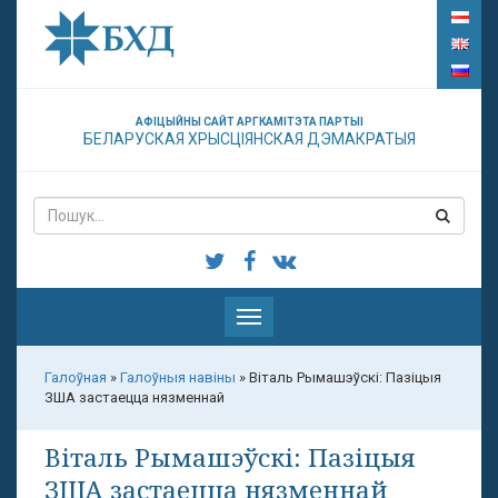
АФІЦЫЙНЫ САЙТ АРГКАМІТЭТА ПАРТЫІ
БЕЛАРУСКАЯ ХРЫСЦІЯНСКАЯ ДЭМАКРАТЫЯ
Паказаць
меню
Галоўная
»
Галоўныя навіны
»
Віталь Рымашэўскі: Пазіцыя
ЗША застаецца нязменнай
Віталь Рымашэўскі: Пазіцыя
ЗША застаецца нязменнай