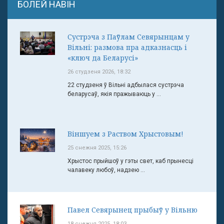
БОЛЕЙ НАВІН
Сустрэча з Паўлам Севярынцам у
Вільні: размова пра адказнасць і
«ключ да Беларусі»
26 студзеня 2026, 18:32
22 студзеня ў Вільні адбылася сустрэча
беларусаў, якія пражываюць у ...
Віншуем з Раством Хрыстовым!
25 снежня 2025, 15:26
Хрыстос прыйшоў у гэты свет, каб прынесці
чалавеку любоў, надзею ...
Павел Севярынец прыбыў у Вільню
18 снежня 2025, 18:03