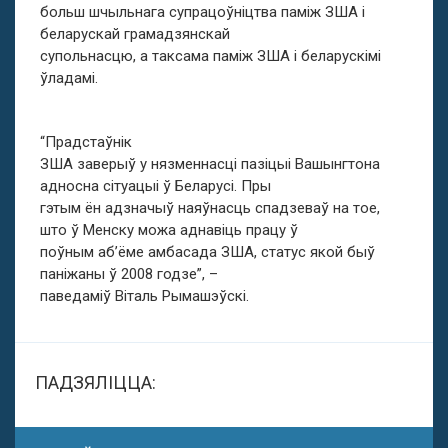
больш шчыльнага супрацоўніцтва паміж ЗША і
беларускай грамадзянскай
супольнасцю, а таксама паміж ЗША і беларускімі
ўладамі.
“Прадстаўнік
ЗША заверыў у нязменнасці пазіцыі Вашынгтона
адносна сітуацыі ў Беларусі. Пры
гэтым ён адзначыў наяўнасць спадзеваў на тое,
што ў Менску можа аднавіць працу ў
поўным аб’ёме амбасада ЗША, статус якой быў
паніжаны ў 2008 годзе”, –
паведаміў Віталь Рымашэўскі.
ПАДЗЯЛІЦЦА: