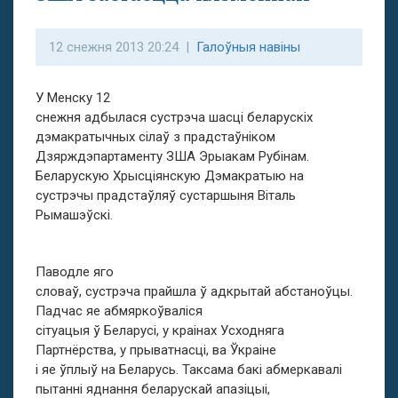
12 снежня 2013 20:24 |
Галоўныя навіны
У Менску 12
снежня адбылася сустрэча шасці беларускіх
дэмакратычных сілаў з прадстаўніком
Дзярждэпартаменту ЗША Эрыакам Рубінам.
Беларускую Хрысціянскую Дэмакратыю на
сустрэчы прадстаўляў сустаршыня Віталь
Рымашэўскі.
Паводле яго
словаў, сустрэча прайшла ў адкрытай абстаноўцы.
Падчас яе абмяркоўваліся
сітуацыя ў Беларусі, у краінах Усходняга
Партнёрства, у прыватнасці, ва Ўкраіне
і яе ўплыў на Беларусь. Таксама бакі абмеркавалі
пытанні яднання беларускай апазіцыі,