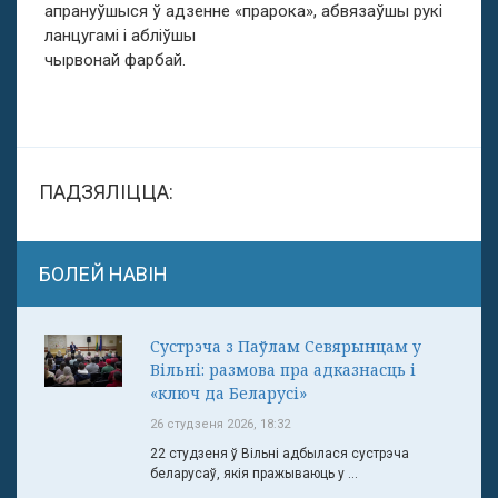
апрануўшыся ў адзенне «прарока», абвязаўшы рукі
ланцугамі і абліўшы
чырвонай фарбай.
ПАДЗЯЛІЦЦА:
БОЛЕЙ НАВІН
Сустрэча з Паўлам Севярынцам у
Вільні: размова пра адказнасць і
«ключ да Беларусі»
26 студзеня 2026, 18:32
22 студзеня ў Вільні адбылася сустрэча
беларусаў, якія пражываюць у ...