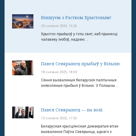
Віншуем з Раством Хрыстовым!
25 снежня 2025, 15:26
Хрыстос прыйшоў у гэты свет, каб прынесці
чалавеку любоў, надзею ...
Павел Севярынец прыбыў у Вільню
18 снежня 2025, 18:03
Сёння вызваленыя беларускія палітычныя
зняволеныя прыбылі ў Вільню. З Польшчы ...
Павел Севярынец — на волі
13 снежня 2025, 17:02
Беларуская хрысціянская дэмакратыя вітае
вызваленне Паўла Севярынца, аднаго з