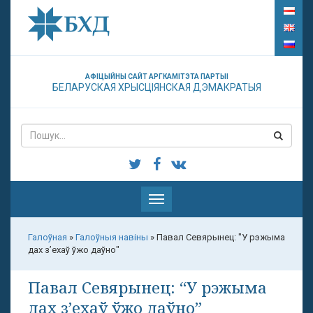
АФІЦЫЙНЫ САЙТ АРГКАМІТЭТА ПАРТЫІ
БЕЛАРУСКАЯ ХРЫСЦІЯНСКАЯ ДЭМАКРАТЫЯ
Паказаць
меню
Галоўная
»
Галоўныя навіны
»
Павал Севярынец: "У рэжыма
дах з’ехаў ўжо даўно"
Павал Севярынец: “У рэжыма
дах з’ехаў ўжо даўно”