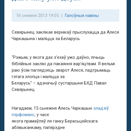
16 снежня 2013 19:05 |
Галоўныя навіны
Севярынец заклікае вернікаў прыслухацца да Алеся
Чаркашына і маліцца за Беларусь.
“Рэжым, у якога дах з’ехаў ужо даўно, лічыць
біблійныя заклікі да пакаяння вар’яцтвам. Я вельмі
раю ўсім паглядзець зварот Алеся, падтрымаць
гэтага хлопца і маліцца за
Беларусь” – адзначыў сустаршыня БХД Павал
Севярынец.
Нагадаем, 15 сьнежня Алесь Чаркашын
зладзіў
пэрфоманс
, у часе
якога прамаўляў ля ганку Берасьцейскага
аблвыканкаму, папярэдне