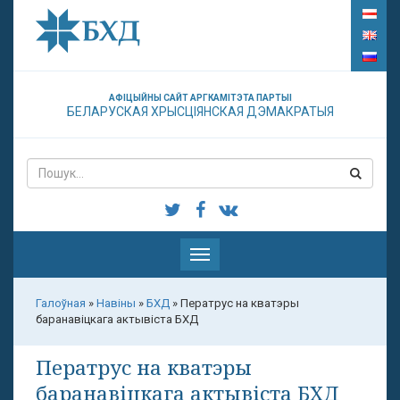
АФІЦЫЙНЫ САЙТ АРГКАМІТЭТА ПАРТЫІ
БЕЛАРУСКАЯ ХРЫСЦІЯНСКАЯ ДЭМАКРАТЫЯ
Паказаць
меню
Галоўная
»
Навіны
»
БХД
»
Ператрус на кватэры
баранавіцкага актывіста БХД
Ператрус на кватэры
баранавіцкага актывіста БХД