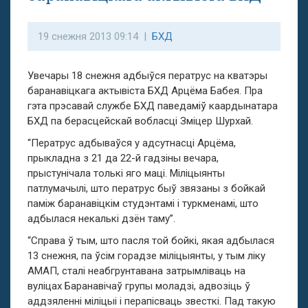
19 снежня 2013 09:14 |
БХД
Увечары 18 снежня адбыўся ператрус на кватэры
баранавіцкага актывіста БХД Арцёма Бабея. Пра
гэта прэсавай службе БХД паведаміў каардынатара
БХД па берасцейскай вобласці Зміцер Шурхай.
“Ператрус адбываўся у адсутнасці Арцёма,
прыкладна з 21 да 22-й гадзіны вечара,
прыстунічала толькі яго маці. Міліцыянты
патлумачылі, што ператрус быў звязаны з бойкай
паміж баранавіцкім студэнтамі і туркменамі, што
адбылася некалькі дзён таму”.
“Справа ў тым, што пасля той бойкі, якая адбылася
13 снежня, па ўсім горадзе міліцыянты, у тым ліку
АМАП, сталі неабгрунтавана затрымліваць на
вуліцах Баранавічаў групы моладзі, адвозіць ў
аддзяленні міліцыі і перапісваць звесткі. Пад такую