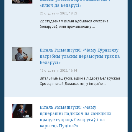
«ключ да Беларусі»
26 студзеня 2026, 18:32
22 студзеня ў Вільні адбылася сустрэча
беларусаў, якія пражываюць у ...
Віталь Рымашэўскі: «Чаму Еўразвязу
патрэбны ўласны перамоўны трэк па
Беларусі»
13 студзеня 2026, 16:14
Віталь Рымашэўскі, адзін з лідараў Беларускай
Хрысціянскай Дэмакратыі, у інтэрв’ю ...
Віталь Рымашэўскі: «Чаму
цяперашні падыход па санкцыях
працуе супраць беларусаў і на
карысць Пуціна?»