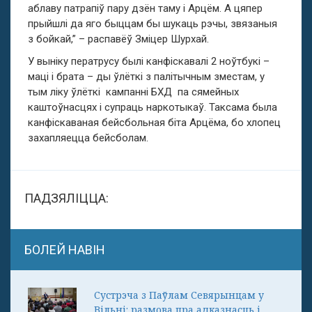
аблаву патрапіў пару дзён таму і Арцём. А цяпер
прыйшлі да яго быццам бы шукаць рэчы, звязаныя
з бойкай,” – распавёў Зміцер Шурхай.
У выніку ператрусу былі канфіскавалі 2 ноўтбукі –
маці і брата – ды ўлёткі з палітычным зместам, у
тым ліку ўлёткі кампанні БХД па сямейных
каштоўнасцях і супраць наркотыкаў. Таксама была
канфіскаваная бейсбольная біта Арцёма, бо хлопец
захапляецца бейсболам.
ПАДЗЯЛІЦЦА:
БОЛЕЙ НАВІН
Сустрэча з Паўлам Севярынцам у
Вільні: размова пра адказнасць і