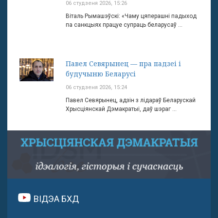
06 студзеня 2026, 15:26
Віталь Рымашэўскі: «Чаму цяперашні падыход
па санкцыях працуе супраць беларусаў ...
Павел Севярынец — пра падзеі і
будучыню Беларусі
06 студзеня 2026, 15:24
Павел Севярынец, адзін з лідараў Беларускай
Хрысціянскай Дэмакратыі, даў шэраг ...
ВІДЭА БХД