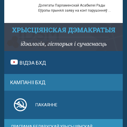
Дэлегаты Парламенскай Асабмлеі Рады
Еўропы прынялі заяву на конт парушэнняў ...
ВІДЭА БХД
КАМПАНІІ БХД
ПАКАЯННЕ
ПРАГРАМА БЕЛАРУСКАЙ ХРЫСЬЦІЯНСКАЙ