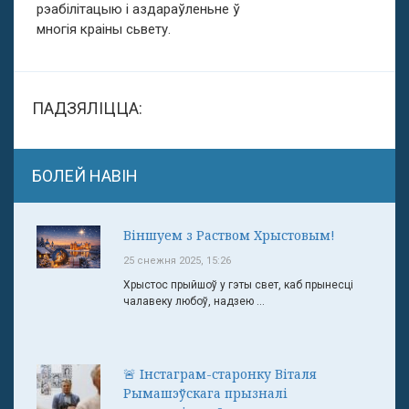
рэабілітацыю і аздараўленьне ў
многія краіны сьвету.
ПАДЗЯЛІЦЦА:
БОЛЕЙ НАВІН
Віншуем з Раством Хрыстовым!
25 снежня 2025, 15:26
Хрыстос прыйшоў у гэты свет, каб прынесці
чалавеку любоў, надзею ...
🚨 Інстаграм-старонку Віталя
Рымашэўскага прызналі