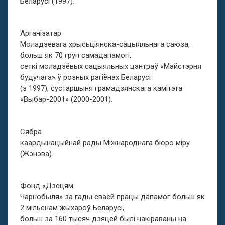
Беларусі (1997).
Арганізатар
Моладзевага хрысьціянска-сацыяльнага саюза,
больш як 70 груп самадапамогі,
сеткі моладзёвых сацыяльных цэнтраў «Майстэрня
будучага» ў розных рэгіёнах Беларусі
(з 1997), сустаршыня грамадзянскага камітэта
«Выбар-2001» (2000-2001).
Сябра
каардынацыйнай рады Міжнароднага бюро міру
(Жэнэва).
Фонд «Дзецям
Чарнобыля» за гады сваёй працы дапамог больш як
2 мільёнам жыхароў Беларусі,
больш за 160 тысяч дзяцей былі накіраваны на