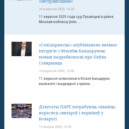
«экстрэмісцкай»
16 верасня 2025, 16:30
11 верасня 2025 года суд Пухавіцкага раёна
Мінскай вобласці ўнёс ...
«Салідарнасць» апублікавала вялікае
інтэрв’ю з Віталём Бандаруком:
новыя падрабязнасці пра Паўла
Севярынца
16 верасня 2025, 13:00
11 верасня зняволенага Віталя Бандарука
вызвалілі і выдварылі з краіны. ...
Дэлегаты ПАРЕ патрабуюць спыніць
пераслед святароў і вернікаў у
Беларусі
15 жніўня 2025, 15:30