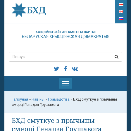
АФІЦЫЙНЫ САЙТ АРГКАМІТЭТА ПАРТЫІ
БЕЛАРУСКАЯ ХРЫСЦІЯНСКАЯ ДЭМАКРАТЫЯ
Паказаць
меню
Галоўная
»
Навіны
»
Грамадства
»
БХД смуткуе з прычыны
смерці Генадзя Грушавога
БХД смуткуе з прычыны
смерці Генадзя Грушавога