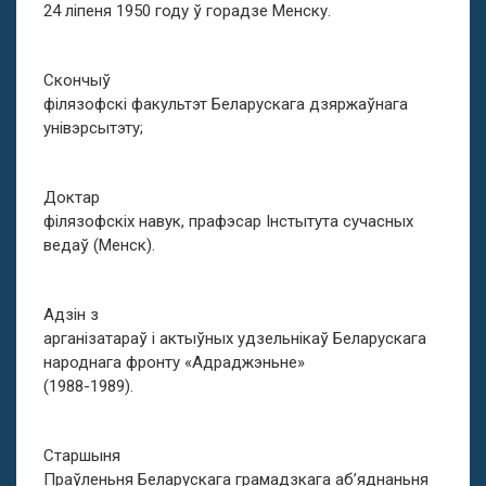
24 ліпеня 1950 году ў горадзе Менску.
Скончыў
філязофскі факультэт Беларускага дзяржаўнага
унівэрсытэту;
Доктар
філязофскіх навук, прафэсар Інстытута сучасных
ведаў (Менск).
Адзін з
арганізатараў і актыўных удзельнікаў Беларускага
народнага фронту «Адраджэньне»
(1988-1989).
Старшыня
Праўленьня Беларускага грамадзкага аб’яднаньня