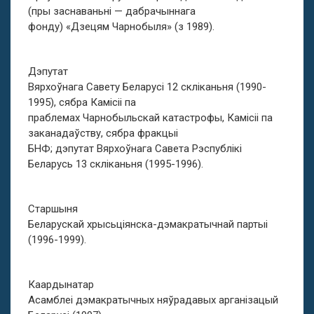
(пры заснаваньні — дабрачыннага
фонду) «Дзецям Чарнобыля» (з 1989).
Дэпутат
Вярхоўнага Савету Беларусі 12 скліканьня (1990-
1995), сябра Камісіі па
праблемах Чарнобыльскай катастрофы, Камісіі па
заканадаўству, сябра фракцыі
БНФ; дэпутат Вярхоўнага Савета Рэспублікі
Беларусь 13 скліканьня (1995-1996).
Старшыня
Беларускай хрысьціянска-дэмакратычнай партыі
(1996-1999).
Каардынатар
Асамблеі дэмакратычных няўрадавых арганізацый