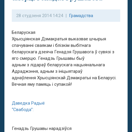
28 студзеня 2014 14:24 |
Грамадства
Беларуская
Хрысціянская Дэмакратыя выказвае шчырыя
спачуванні сваякам і блізкім выбітнага
беларускага дзеяча Генадзя Грушавога ў сувязі з
яго смерцю. Генадзь Грышавы быў
адным з лідараў беларускага нацыянальнага
Адраджэння, адным з ініцыятараў
аднаўлення Хрысціянскай Дэмакратыі на Беларусі.
Вечная яму памяць і супакой!
Даведка Радыё
“Свабода”:
Генадзь Грушавы нарадзіўся