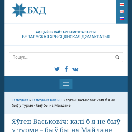
АФІЦЫЙНЫ САЙТ АРГКАМІТЭТА ПАРТЫІ
БЕЛАРУСКАЯ ХРЫСЦІЯНСКАЯ ДЭМАКРАТЫЯ
Паказаць
меню
Галоўная
»
Галоўныя навіны
»
Яўген Васьковіч: калі б я не
быў у турме - быў бы на Майдане
Яўген Васьковіч: калі б я не быў
у турме – быў бы на Майдане