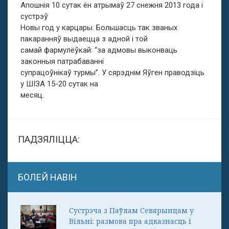
Апошнія 10 сутак ён атрымаў 27 снежня 2013 года і
сустрэў
Новы год у карцары. Большасць так званых
пакаранняў выдаецца з адной і той
самай фармулёўкай: “за адмовы выконваць
законныя патрабаванні
супрацоўнікаў турмы”. У сярэднім Яўген праводзіць
у ШІЗА 15-20 сутак на
месяц.
ПАДЗЯЛІЦЦА:
БОЛЕЙ НАВІН
Сустрэча з Паўлам Севярынцам у
Вільні: размова пра адказнасць і