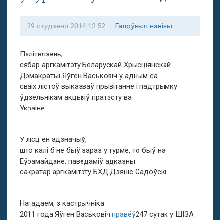
29 студзеня 2014 12:52 |
Галоўныя навіны
Палітвязень,
сябар аргкамітэту Беларускай Хрысціянскай
Дэмакратыі Яўген Васьковіч у адным са
сваіх лістоў выказваў прывітанне і падтрымку
ўдзельнікам акцыяў пратэсту ва
Украіне.
У лісц ён адзначыў,
што калі б не быў зараз у турме, то быў на
Еўрамайдане, паведаміў адказны
сакратар аргкамітэту БХД Дзяніс Садоўскі.
Нагадаем, з кастрычніка
2011 года Яўген Васьковіч
правёў
247 сутак у ШІЗА.