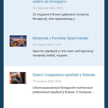
«ключ да Беларусі»
26 студзеня 2026, 18:32
22 студзеня ў Вільні адбылася сустрэча
беларусаў, якія пражываюць у ...
Віншуем з Раством Хрыстовым!
25 снежня 2025, 15:26
Хрыстос прыйшоў у гэты свет, каб прынесці
чалавеку любоў, надзею ...
Павел Севярынец прыбыў у Вільню
18 снежня 2025, 18:03
Сёння вызваленыя беларускія палітычныя
зняволеныя прыбылі ў Вільню. З Польшчы ...