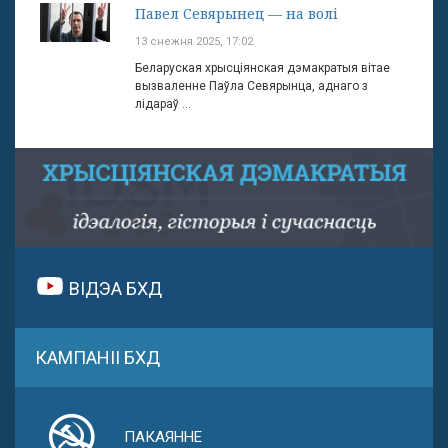
Павел Севярынец — на волі
13 снежня 2025, 17:02
Беларуская хрысціянская дэмакратыя вітае
вызваленне Паўла Севярынца, аднаго з
лідараў ...
ВІДЭА БХД
КАМПАНІІ БХД
ПАКАЯННЕ