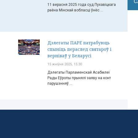
С
11 верасня 2025 года суд Пухавіцкага
раёна Мінскай вобласці ўнёс ...
Дэлегаты ПАРЕ патрабуюць
спыніць пераслед святароў і
вернікаў у Беларусі
15 жніўня 2025, 15:30
Дэлегаты Парламенскай Асабмлеі
Рады Еўропы прынялі заяву на конт
парушэнняў ...