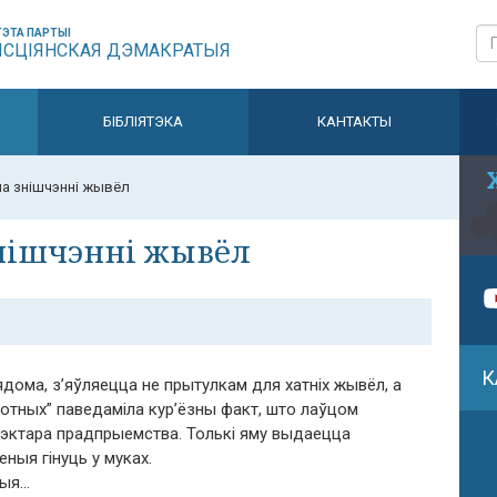
ЭТА ПАРТЫІ
ЫСЦІЯНСКАЯ ДЭМАКРАТЫЯ
БІБЛІЯТЭКА
КАНТАКТЫ
а знішчэнні жывёл
нішчэнні жывёл
К
дома, з’яўляецца не прытулкам для хатніх жывёл, а
вотных” паведаміла кур’ёзны факт, што лаўцом
рэктара прадпрыемства. Толькі яму выдаецца
еныя гінуць у муках.
ныя…