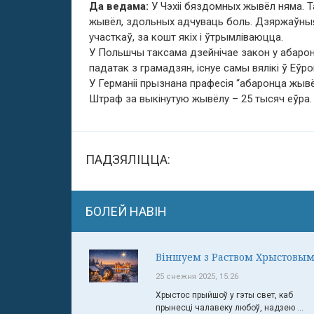
Да ведама:
У Чэхіі бяздомных жывёл няма. Т
жывёл, здольных адчуваць боль. Дзяржаўныя
участкаў, за кошт якіх і ўтрымліваюцца.
У Польшчы таксама дзейнічае закон у абаро
падатак з грамадзян, існуе самы вялікі ў Еўр
У Германіі прызнана прафесія “абаронца жывё
Штраф за выкінутую жывёлу – 25 тысяч еўра.
ПАДЗЯЛІЦЦА:
БОЛЕЙ НАВІН
Віншуем з Раством Хрыстовым
25 снежня 2025, 15:26
Хрыстос прыйшоў у гэты свет, каб
прынесці чалавеку любоў, надзею ...