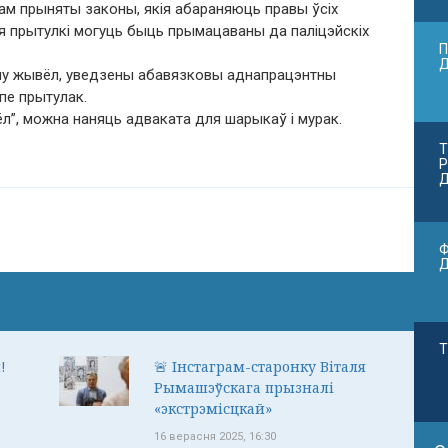
ам прыняты законы, якія абараняюць правы ўсіх
 прытулкі могуць быць прымацаваны да паліцэйскіх
П
ну жывёл, уведзены абавязковы аднапрацэнтны
опе прытулак.
л”, можна наняць адваката для шарыкаў і мурак.
Т
Р
Д
Ф
Т
!
🚨 Інстаграм-старонку Віталя
Рымашэўскага прызналі
«экстрэмісцкай»
16 верасня 2025, 16:30