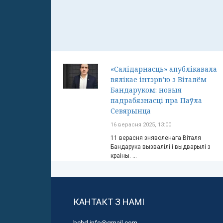
«Салідарнасць» апублікавала
вялікае інтэрв’ю з Віталём
Бандаруком: новыя
падрабязнасці пра Паўла
Севярынца
16 верасня 2025, 13:00
11 верасня зняволенага Віталя
Бандарука вызвалілі і выдварылі з
краіны. ...
КАНТАКТ З НАМІ
bchd.info@gmail.com