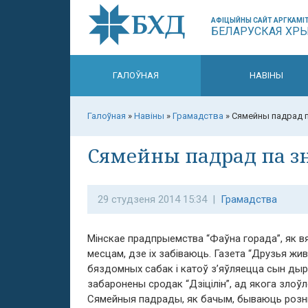
АФІЦЫЙНЫ САЙТ АРГКАМІТ
БЕЛАРУСКАЯ ХР
ГАЛОЎНАЯ
НАВІНЫ
Галоўная
»
Навіны
»
Грамадства
»
Сямейны падрад п
Сямейны падрад па з
29 студзеня 2014 15:34 |
Грамадства
Мінскае прадпрыемства “Фаўна горада”, як вя
месцам, дзе іх забіваюць. Газета “Друзья жи
бяздомных сабак і катоў з’яўляецца сын ды
забаронены сродак “Дзіцілін”, ад якога злоўл
Сямейныя падрады, як бачым, бываюць роз