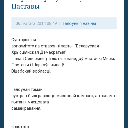
Паставы
06 лютага 2014 08:49 |
Галоўныя навіны
Сустаршыня
аргкамітэту па стварэнні партыі “Беларуская
Хрысціянская Дэмакратыя”
Павал Севярынец 5 лютага наведаў мястэчкі Мёры,
Паставы і Шаркаўшчына ў
Віцебскай вобласці.
Галоўнай тэмай
сустрэч былі развіццё мясцовай кампаніі, а таксама
пытанні мясцовага
самакіравання.
6 лютага