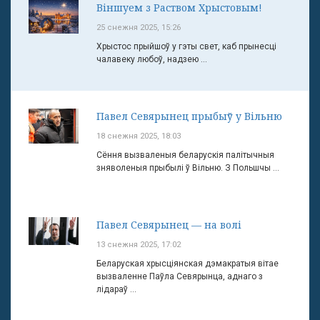
Віншуем з Раством Хрыстовым!
25 снежня 2025, 15:26
Хрыстос прыйшоў у гэты свет, каб прынесці
чалавеку любоў, надзею ...
Павел Севярынец прыбыў у Вільню
18 снежня 2025, 18:03
Сёння вызваленыя беларускія палітычныя
зняволеныя прыбылі ў Вільню. З Польшчы ...
Павел Севярынец — на волі
13 снежня 2025, 17:02
Беларуская хрысціянская дэмакратыя вітае
вызваленне Паўла Севярынца, аднаго з
лідараў ...