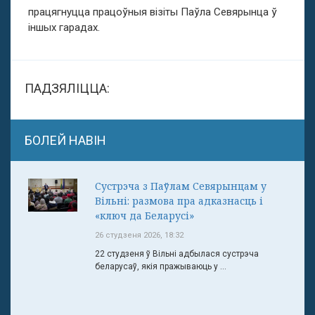
працягнуцца працоўныя візіты Паўла Севярынца ў
іншых гарадах.
ПАДЗЯЛІЦЦА:
БОЛЕЙ НАВІН
Сустрэча з Паўлам Севярынцам у
Вільні: размова пра адказнасць і
«ключ да Беларусі»
26 студзеня 2026, 18:32
22 студзеня ў Вільні адбылася сустрэча
беларусаў, якія пражываюць у ...