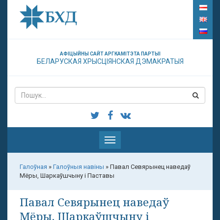
АФІЦЫЙНЫ САЙТ АРГКАМІТЭТА ПАРТЫІ
БЕЛАРУСКАЯ ХРЫСЦІЯНСКАЯ ДЭМАКРАТЫЯ
Паказаць
меню
Галоўная
»
Галоўныя навіны
»
Павал Севярынец наведаў
Мёры, Шаркаўшчыну і Паставы
Павал Севярынец наведаў
Мёры, Шаркаўшчыну і