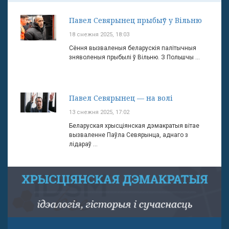
Павел Севярынец прыбыў у Вільню
18 снежня 2025, 18:03
Сёння вызваленыя беларускія палітычныя
зняволеныя прыбылі ў Вільню. З Польшчы ...
Павел Севярынец — на волі
13 снежня 2025, 17:02
Беларуская хрысціянская дэмакратыя вітае
вызваленне Паўла Севярынца, аднаго з
лідараў ...