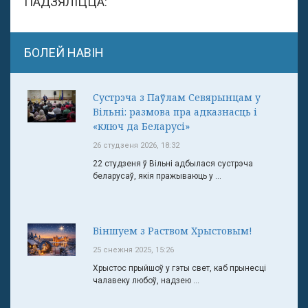
ПАДЗЯЛІЦЦА:
БОЛЕЙ НАВІН
Сустрэча з Паўлам Севярынцам у
Вільні: размова пра адказнасць і
«ключ да Беларусі»
26 студзеня 2026, 18:32
22 студзеня ў Вільні адбылася сустрэча
беларусаў, якія пражываюць у ...
Віншуем з Раством Хрыстовым!
25 снежня 2025, 15:26
Хрыстос прыйшоў у гэты свет, каб прынесці
чалавеку любоў, надзею ...