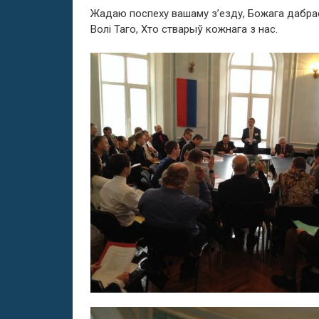
Жадаю поспеху вашаму з’езду, Божага дабрас
Волі Таго, Хто стварыў кожнага з нас.