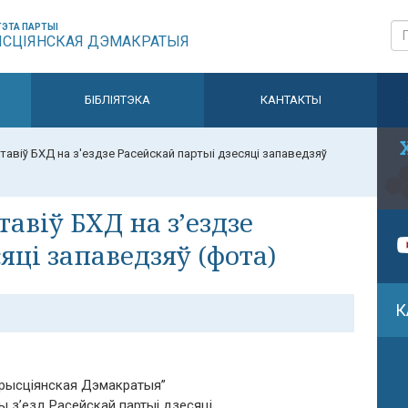
ЭТА ПАРТЫІ
ЫСЦІЯНСКАЯ ДЭМАКРАТЫЯ
БІБЛІЯТЭКА
КАНТАКТЫ
тавіў БХД на з'ездзе Расейскай партыі дзесяці запаведзяў
тавіў БХД на з’ездзе
яці запаведзяў (фота)
К
 Хрысціянская Дэмакратыя”
ы з’езд Расейскай партыі дзесяці