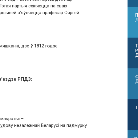
Гэтая партыя схіляецца па сваіх
аршынёй з’яўляецца прафесар Сяргей
П
амяшканні, дзе ў 1812 годзе
Т
Р
Д
Ф
з’ездзе РПДЗ:
Т
эмакратыі –
абудову незалежнай Беларусі на падмурку