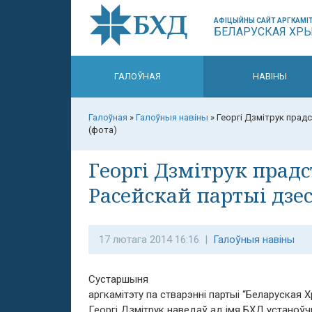
АФІЦЫЙНЫ САЙТ АРГКАМІТ
БЕЛАРУСКАЯ ХР
ГАЛОЎНАЯ
НАВІНЫ
Галоўная
»
Галоўныя навіны
»
Георгі Дзмітрук прадс
(фота)
Георгі Дзмітрук прадс
Расейскай партыі дзес
17 лютага 2014 16:16 |
Галоўныя навіны
Сустаршыня
аргкамітэту па стварэнні партыі “Беларуская
Георгі Дзмітрук наведаў ад імя БХД устаноўч