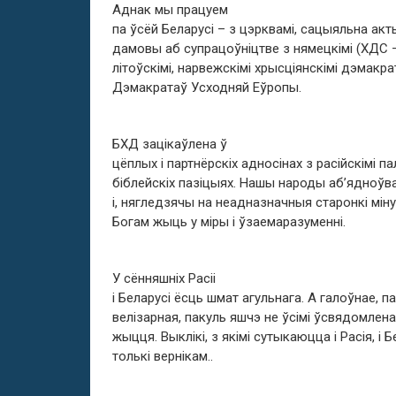
Аднак мы працуем
па ўсёй Беларусі – з цэрквамі, сацыяльна а
дамовы аб супрацоўніцтве з нямецкімі (ХДС – 
літоўскімі, нарвежскімі хрысціянскімі дэмакр
Дэмакратаў Усходняй Еўропы.
БХД зацікаўлена ў
цёплых і партнёрскіх адносінах з расійскімі па
біблейскіх пазіцыях. Нашы народы аб’ядноўва
і, нягледзячы на неадназначныя старонкі міну
Богам жыць у міры і ўзаемаразуменні.
У сённяшніх Расіі
і Беларусі ёсць шмат агульнага. А галоўнае, п
велізарная, пакуль яшчэ не ўсімі ўсвядомленая
жыцця. Выклікі, з якімі сутыкаюцца і Расія, і
толькі вернікам..