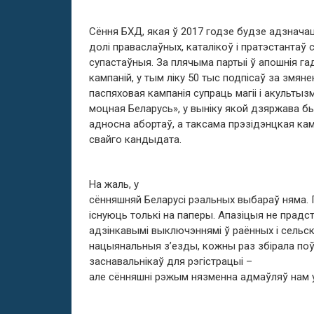
Сёння БХД, якая ў 2017 годзе будзе адзнача
долі праваслаўных, каталікоў і пратэстанта
супастаўныя. За плячыма партыі ў апошнія г
кампаній, у тым ліку 50 тыс подпісаў за змян
паспяховая кампанія супраць магіі і акультыз
моцная Беларусь», у выніку якой дзяржава 
адносна абортаў, а таксама прэзідэнцкая кам
свайго кандыдата.
На жаль, у
сённяшняй Беларусі рэальных выбараў няма. 
існуюць толькі на паперы. Апазіцыя не прадс
адзінкавымі выключэннямі ў раённых і сельск
нацыянальныя з’езды, кожны раз збірала поўн
заснавальнікаў для рэгістрацыі –
але сённяшні рэжым нязменна адмаўляў нам у