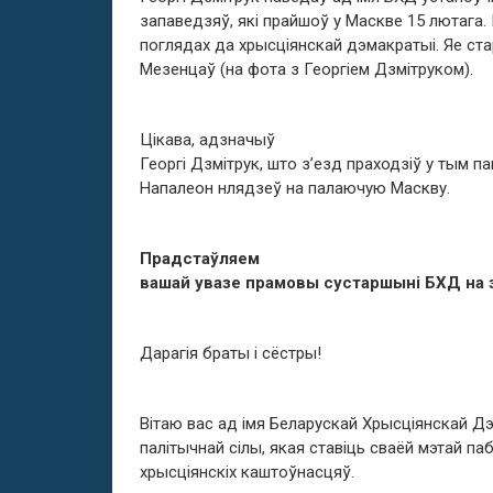
запаведзяў, які прайшоў у Маскве 15 лютага. 
поглядах да хрысціянскай дэмакратыі. Яе ст
Мезенцаў (на фота з Георгіем Дзмітруком).
Цікава, адзначыў
Георгі Дзмітрук, што з’езд праходзіў у тым п
Напалеон нлядзеў на палаючую Маскву.
Прадстаўляем
вашай увазе прамовы сустаршыні БХД на 
Дарагія браты і сёстры!
Вітаю вас ад імя Беларускай Хрысціянскай Д
палітычнай сілы, якая ставіць сваёй мэтай п
хрысціянскіх каштоўнасцяў.