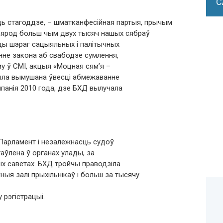
С
ць стагоддзе, – шматканфесійная партыя, прычым
ў сярод больш чым двух тысяч нашых сябраў
ады шэраг сацыяльных і палітычных
енне закона аб свабодзе сумлення,
му ў СМІ, акцыя «Моцная сям’я –
была вымушана ўвесці абмежаванне
панія 2010 года, дзе БХД вылучала
Парламент і незалежнасць судоў
таўлена ў органах улады, за
іх саветах. БХД тройчы праводзіла
ыя залі прыхільнікаў і больш за тысячу
 рэгістрацыі.