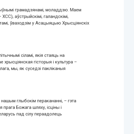
ктыўнымі грамадзянамі, моладдзю. Маем
ХСС), аўстрыйскімі, галандскімі,
атамі, ўваходзім у Асацыяцыю Хрысціянскіх
літычнымі сіламі, якія стаяць на
е хрысціянская гісторыя і культура –
лага, мы, як суседзі пакліканыя
а нашым глыбокім перакананні, – гэта
 прага Божага шляху, ісціны і
 Беларусь пад сілу пераадолець