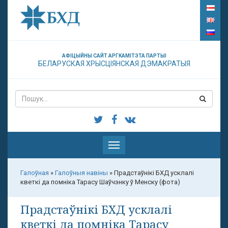
АФІЦЫЙНЫ САЙТ АРГКАМІТЭТА ПАРТЫІ
БЕЛАРУСКАЯ ХРЫСЦІЯНСКАЯ ДЭМАКРАТЫЯ
Паказаць
меню
Галоўная
»
Галоўныя навіны
»
Прадстаўнікі БХД усклалі
кветкі да помніка Тарасу Шаўчэнку ў Менску (фота)
Прадстаўнікі БХД усклалі
кветкі да помніка Тарасу