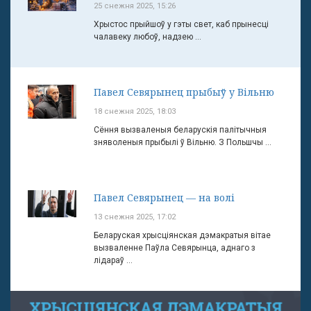
25 снежня 2025, 15:26
Хрыстос прыйшоў у гэты свет, каб прынесці
чалавеку любоў, надзею ...
Павел Севярынец прыбыў у Вільню
18 снежня 2025, 18:03
Сёння вызваленыя беларускія палітычныя
зняволеныя прыбылі ў Вільню. З Польшчы ...
Павел Севярынец — на волі
13 снежня 2025, 17:02
Беларуская хрысціянская дэмакратыя вітае
вызваленне Паўла Севярынца, аднаго з
лідараў ...