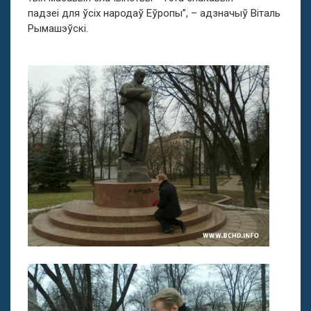
падзеі для ўсіх народаў Еўропы”, – адзначыў Віталь
Рымашэўскі.