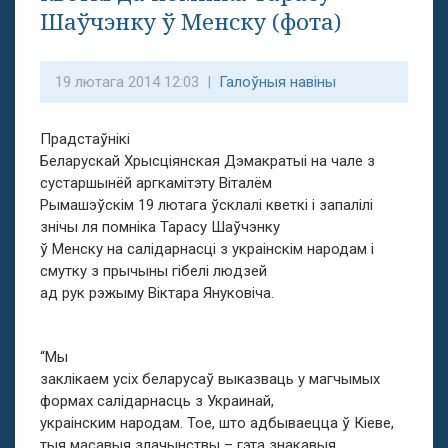
Шаўчэнку ў Менску (фота)
19 лютага 2014 12:03 |
Галоўныя навіны
Прадстаўнікі
Беларускай Хрысціянская Дэмакратыі на чале з
сустаршынёй аргкамітэту Віталём
Рымашэўскім 19 лютага ўсклалі кветкі і запалілі
знічы ля помніка Тарасу Шаўчэнку
ў Менску на салідарнасці з украінскім народам і
смутку з прычыны гібелі людзей
ад рук рэжыму Віктара Януковіча.
“Мы
заклікаем усіх беларусаў выказваць у магчымых
формах салідарнасць з Украинай,
украінским народам. Тое, што адбываецца ў Кіеве,
тыя масавыя злачынствы – гэта знакавыя