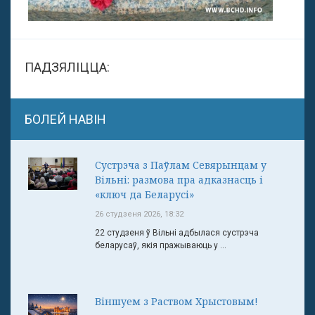
ПАДЗЯЛІЦЦА:
БОЛЕЙ НАВІН
Сустрэча з Паўлам Севярынцам у
Вільні: размова пра адказнасць і
«ключ да Беларусі»
26 студзеня 2026, 18:32
22 студзеня ў Вільні адбылася сустрэча
беларусаў, якія пражываюць у ...
Віншуем з Раством Хрыстовым!