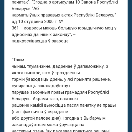
пачатак”. “Згодна з артыкулам 10 Закона Рэспублікі
Беларусь “Аб
нарматыўных прававых актах Рэспублікі Беларусь”
ад 10 студзеня 2000 г. №
361 – кодэксы маюць большую юрыдычную моц у
адносінах да іншых законаў”, –
падкрэсліваецца ў звароце.
“Такім
чынам, тлумачэнне, дадзенае ў дапаможніку, з
якога вынікае, што ў трохдзённы
тэрмін ўваходзіць дзень, у які прынята рашэнне,
супярэчыць заканадаўству і
парушае законныя правы грамадзян Рэспублікі
Беларусь. Акрамя таго, паколькі
рашэнне камісіі выносіцца пасля пачатку яе працы
(г.зн. фактычна ў сярэдзіне
або другой палове дня), і згодна з Выбарчым
заканадаўствам можа ўручацца на
наступны дзень (як паказвае практыка рашэнні