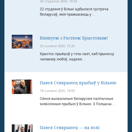
26 студзеня 2026, 18:32
22 студзеня ў Вільні адбылася сустрэча
беларусаў, якія пражываюць у ...
Віншуем з Раством Хрыстовым!
25 снежня 2025, 15:26
Хрыстос прыйшоў у гэты свет, каб прынесці
чалавеку любоў, надзею ...
Павел Севярынец прыбыў у Вільню
18 снежня 2025, 18:03
Сёння вызваленыя беларускія палітычныя
зняволеныя прыбылі ў Вільню. З Польшчы ...
Павел Севярынец — на волі