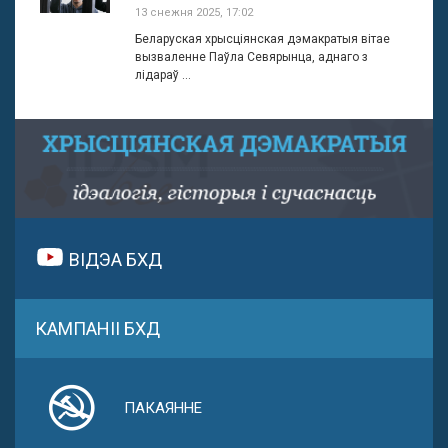
13 снежня 2025, 17:02
Беларуская хрысціянская дэмакратыя вітае
вызваленне Паўла Севярынца, аднаго з
лідараў ...
ВІДЭА БХД
КАМПАНІІ БХД
ПАКАЯННЕ