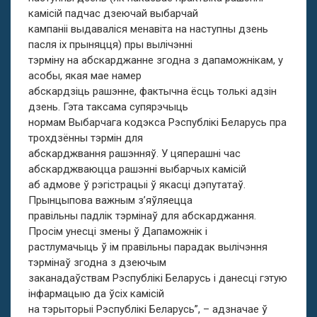
камісій падчас дзеючай выбарчай
кампаніі выдаваліся менавіта на наступны дзень
пасля іх прыняцця) пры вылічэнні
тэрміну на абскарджанне згодна з дапаможнікам, у
асобы, якая мае намер
абскардзіць рашэнне, фактычна ёсць толькі адзін
дзень. Гэта таксама супярэчыць
нормам Выбарчага кодэкса Рэспублікі Беларусь пра
трохдзённы тэрмін для
абскарджвання рашэнняў. У цяперашні час
абскарджваюцца рашэнні выбарчых камісій
аб адмове ў рэгістрацыі ў якасці дэпутатаў.
Прынцыпова важным з’яўляецца
правільны падлік тэрмінаў для абскарджання.
Просім унесці змены ў Дапаможнік і
растлумачыць ў ім правільны парадак вылічэння
тэрмінаў згодна з дзеючым
заканадаўствам Рэспублікі Беларусь і данесці гэтую
інфармацыю да ўсіх камісій
на тэрыторыі Рэспублікі Беларусь”, – адзначае ў