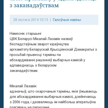
з заканадаўствам
28 лютага 2014 10:13 |
Галоўныя навіны
Намеснік старшыні
ЦВК Беларусі Мікалай Лазавік назваў
беспадстаўным зварот кіраўніцтва
аргкамітэту Беларускай Хрысціянскай Дэмакратыі з
просьбай прывесці тэрміны па
абскарджванні рашэнняў выбарчых камісій у
адпаведнасць з беларускім
заканадаўствам.
Мікалай Лазавік
адзначыў, што скарочаныя тэрміны, якія ўжываюць
для абскарджвання выбарчыя камісіі, дзейнічаюць
з 2006 года, і дазваляюць ім найбольш аператыўна
рэагаваць на парушэнні.