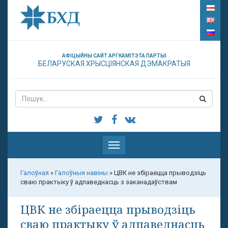
АФІЦЫЙНЫ САЙТ АРГКАМІТЭТА ПАРТЫІ
БЕЛАРУСКАЯ ХРЫСЦІЯНСКАЯ ДЭМАКРАТЫЯ
Паказаць
меню
Галоўная
»
Галоўныя навіны
»
ЦВК не збіраецца прыводзіць
сваю практыку ў адпаведнасць з заканадаўствам
ЦВК не збіраецца прыводзіць
сваю практыку ў адпаведнасць