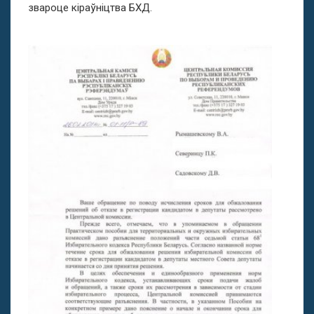
звароце кіраўніцтва БХД.