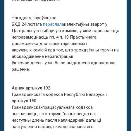
Нагадаем, кіраўніцтва
БХД 24 лютага
пераслала
калектыўны зварот у
Цэнтральную выбарчую камісію, у якім адзначаецца
неправамоцнасць пп. 4 п. 10 Практычнага
дапаможніка для тэрыятарыяльных і
акружных камісій пра тое, што трохдзённы тэрмін на
абскарджванне нерэгістрацыі
ўключае дзень, у які было выдадзена адпаведнае
рашэнне.
Аднак артыкул 192
Грамадзянскага кодэкса Рэспублікі Беларусь і
артыкул 150
Грамадзянска-працэсуальнага кодэкса
вызначаюць, што тэрмін “пачынаецца на
наступны дзень пасля каляндарнай даты цi
наступлення падзеі, якім вызначаны яго