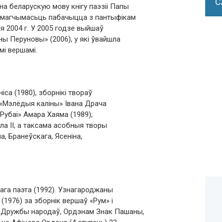
С
а беларускую мову кнігу паэзіі Папы
еў магчымасьць пабачыцца з пантыфікам
я 2004 г. У 2005 годзе выйшаў
уны Перуновы» (2006), у які ўвайшла
і вершамі.
іса (1980), зборнікі твораў
, «Мэлёдыя каліны» Івана Драча
«Рубаі» Амара Хаяма (1989);
ўла II, а таксама асобныя творы
а, Бранеўскага, Ясеніна,
ага паэта (1992). Узнагароджаны
(1976) за зборнік вершаў «Рум» і
м Дружбы народаў, Ордэнам Знак Пашаны,