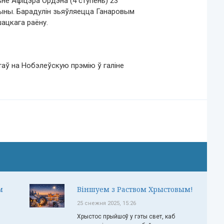
не Афіцэра Ордэна (4 ступень) 23
рыны. Барадулін зьяўляецца Ганаровым
ацкага раёну.
аў на Нобэлеўскую прэмію ў галіне
м
Віншуем з Раством Хрыстовым!
25 снежня 2025, 15:26
Хрыстос прыйшоў у гэты свет, каб