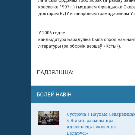
латыскім Ордэнам Трох Зорак (атрымаў звань
красавіка 1997 г.) і мэдалём Францыска Ска
доктарам БДУ й ганаровым грамадзянінам Уш
У 2006 годзе
кандыдатура Барадуліна была сярод намінант
літаратуры (за зборнік вершаў «Ксты»).
ПАДЗЯЛІЦЦА:
БОЛЕЙ НАВІН
Сустрэча з Паўлам Севярынца
у Вільні: размова пра
адказнасць і «ключ да
Беларусі»