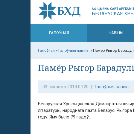
АФІЦЫЙНЫ САЙТ АРГКАМІТ
БЕЛАРУСКАЯ ХР
ГАЛОЎНАЯ
НАВІНЫ
Галоўная
»
Галоўныя навіны
»
Памёр Рыгор Барадул
Памёр Рыгор Барадул
03 сакавіка 2014 09:20 |
Галоўныя навіны
Беларуская Хрысьціянская Дэмакратыя шчыр
літаратуры, народнага паэта Беларусі Рыгора 
году. Яму было 79 гадоў.