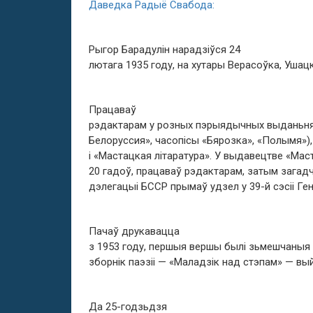
Даведка Радыё Свабода:
Рыгор Барадулін нарадзіўся 24
лютага 1935 году, на хутары Верасоўка, Ушацк
Працаваў
рэдактарам у розных пэрыядычных выданьнях
Белоруссия», часопісы «Бярозка», «Полымя»)
і «Мастацкая літаратура». У выдавецтве «Мас
20 гадоў, працаваў рэдактарам, затым загад
дэлегацыі БССР прымаў удзел у 39-й сэсіі Ге
Пачаў друкавацца
з 1953 году, першыя вершы былі зьмешчаныя
зборнік паэзіі — «Маладзік над стэпам» — вый
Да 25-годзьдзя