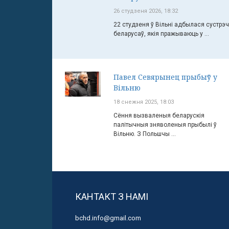
26 студзеня 2026, 18:32
22 студзеня ў Вільні адбылася сустрэ
беларусаў, якія пражываюць у ...
Павел Севярынец прыбыў у
Вільню
18 снежня 2025, 18:03
Сёння вызваленыя беларускія
палітычныя зняволеныя прыбылі ў
Вільню. З Польшчы ...
КАНТАКТ З НАМІ
bchd.info@gmail.com