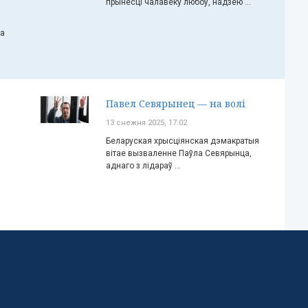
прынесці чалавеку любоў, надзею ...
ча
Павел Севярынец — на волі
13 снежня 2025, 17:02
Беларуская хрысціянская дэмакратыя
вітае вызваленне Паўла Севярынца,
аднаго з лідараў ...