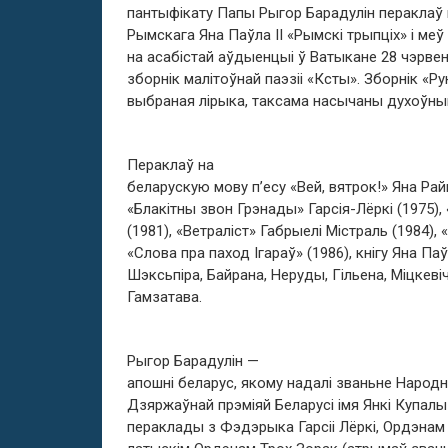
пантыфікату Папы Рыгор Барадулін пераклаў н
Рымскага Яна Паўла II «Рымскі трыпціх» і м
на асабістай аўдыенцыі ў Ватыкане 28 чэрвен
зборнік малітоўнай паэзіі «Ксты». Зборнік «Р
выбраная лірыка, таксама насычаны духоўным
Пераклаў на
беларускую мову п’есу «Вей, вятрок!» Яна Райн
«Блакітны звон Грэнады» Гарсія-Лёркі (1975)
(1981), «Ветраліст» Габрыелі Містраль (1984), 
«Слова пра паход Ігараў» (1986), кнігу Яна Па
Шэксьпіра, Байрана, Неруды, Гільена, Міцкевіч
Гамзатава.
Рыгор Барадулін —
апошні беларус, якому надалі званьне Народн
Дзяржаўнай прэміяй Беларусі імя Янкі Купалы 
пераклады з Фэдэрыка Гарсіі Лёркі, Ордэна