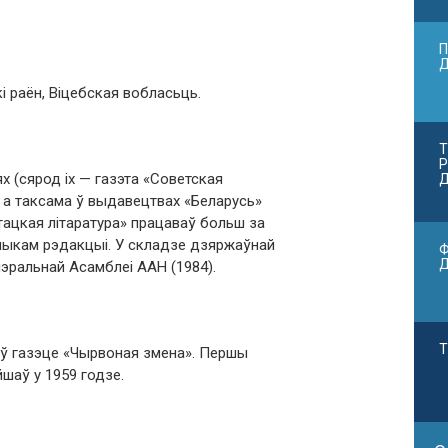
П
і раён, Віцебская вобласьць.
Т
Р
 (сярод іх — газэта «Советская
Д
, а таксама ў выдавецтвах «Беларусь»
тацкая літаратура» працаваў больш за
чыкам рэдакцыі. У складзе дзяржаўнай
Ф
нэральнай Асамблеі ААН (1984).
Т
 ў газэце «Чырвоная змена». Першы
шаў у 1959 годзе.