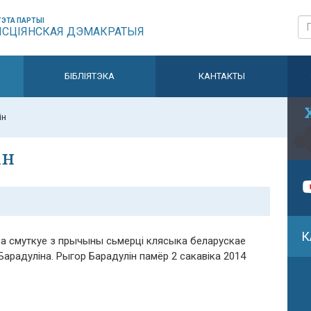
ЭТА ПАРТЫІ
ЫСЦІЯНСКАЯ ДЭМАКРАТЫЯ
БІБЛІЯТЭКА
КАНТАКТЫ
ін
ін
К
а смуткуе з прычыны сьмерці клясыка беларускае
Барадуліна. Рыгор Барадулін памёр 2 сакавіка 2014