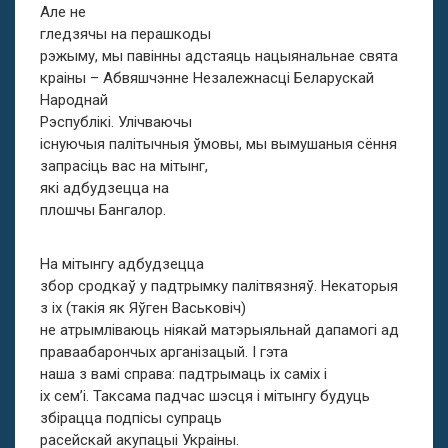
Але не
гледзячы на перашкоды
рэжыму, мы павінны адстаяць нацыянальнае свята
краіны – Абвяшчэнне Незалежнасці Беларускай
Народнай
Рэспублікі. Улічваючы
існуючыя палітычныя ўмовы, мы вымушаныя сёння
запрасіць вас на мітынг,
які адбудзецца на
плошчы Бангалор.
На мітынгу адбудзецца
збор сродкаў у падтрымку палітвязняў. Некаторыя
з іх (такія як Яўген Васьковіч)
не атрымліваюць ніякай матэрыяльнай дапамогі ад
праваабарончых арганізацый. І гэта
наша з вамі справа: падтрымаць іх саміх і
іх сем’і. Таксама падчас шэсця і мітынгу будуць
збірацца подпісы супраць
расейскай акупацыі Украіны.