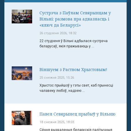
Сустрэча з Паўлам Севярынцам у
Вільні: размова пра адказнасць і
«ключ да Беларусі»
26 студзеня 2026, 18:32
22 студзеня ў Вільні адбылася сустрэча
беларусаў, якія пражываюць у ...
Віншуем з Раством Хрыстовым!
25 снежня 2025, 15:26
Хрыстос прыйшоў у гэты свет, каб прынесці
чалавеку любоў, надзею ...
Павел Севярынец прыбыў у Вільню
18 снежня 2025, 18:03
Сёння вызваленыя беларускія палітычныя