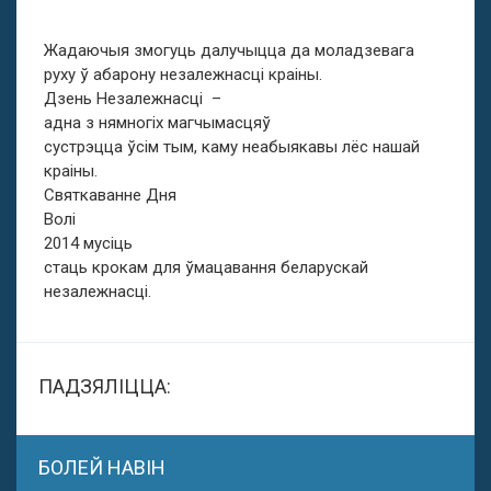
Жадаючыя змогуць далучыцца да моладзевага
руху ў абарону незалежнасці краіны.
Дзень Незалежнасці –
адна з нямногіх магчымасцяў
сустрэцца ўсім тым, каму неабыякавы лёс нашай
краіны.
Святкаванне Дня
Волі
2014 мусіць
стаць крокам для ўмацавання беларускай
незалежнасці.
ПАДЗЯЛІЦЦА:
БОЛЕЙ НАВІН