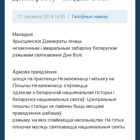
11 сакавіка 2014 16:09 |
Галоўныя навіны
Маладыя
Хрысціянскія Дэмакраты лічаць
незаконным і амаральным забарону беларускім
рэжымам святкавання Дня Волі.
Адмова првядзення
шэсця па праcпекцн Незалежнасці і мітынгу на
Плошчы Незалежнасці з’яўляецца
здзекам з беларускай нацыянальная гісторыі і
беларускіх нацыянальных святаў. Цэнтральныя
плошчы сталіцы не павінны быць месцамі
правядзення шабашаў
рэжыму, на якіх спайваецца насельніцтва. На гэтых
плошчах мусяць святкавацца нацыянальныя святы.