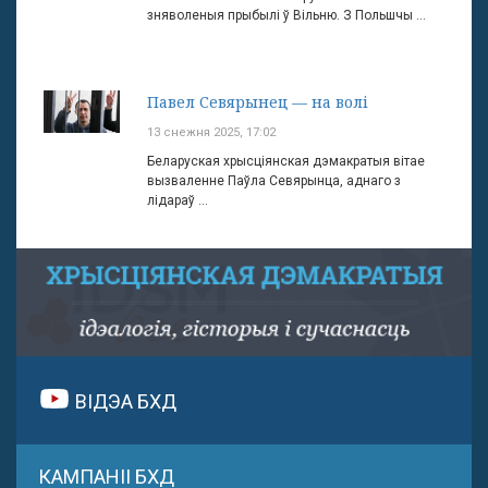
зняволеныя прыбылі ў Вільню. З Польшчы ...
Павел Севярынец — на волі
13 снежня 2025, 17:02
Беларуская хрысціянская дэмакратыя вітае
вызваленне Паўла Севярынца, аднаго з
лідараў ...
ВІДЭА БХД
КАМПАНІІ БХД