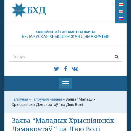
АФІЦЫЙНЫ САЙТ АРГКАМІТЭТА ПАРТЫІ
БЕЛАРУСКАЯ ХРЫСЦІЯНСКАЯ ДЭМАКРАТЫЯ
Паказаць
меню
Галоўная
»
Галоўныя навіны
»
Заява “Маладых
Хрысціянскіх Дэмакратаў “ па Дню Волі
Заява “Маладых Хрысціянскіх
Дэмакратаў “ па Дню Волі