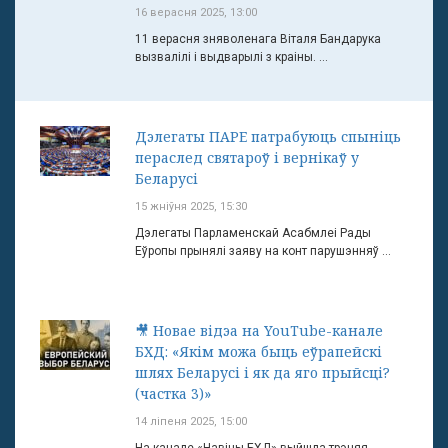
16 верасня 2025, 13:00
11 верасня зняволенага Віталя Бандарука
вызвалілі і выдварылі з краіны. ...
Дэлегаты ПАРЕ патрабуюць спыніць
пераслед святароў і вернікаў у
Беларусі
15 жніўня 2025, 15:30
Дэлегаты Парламенскай Асабмлеі Рады
Еўропы прынялі заяву на конт парушэнняў ...
🎥 Новае відэа на YouTube-канале
БХД: «Якім можа быць еўрапейскі
шлях Беларусі і як да яго прыйсці?
(частка 3)»
14 ліпеня 2025, 15:00
На канале «Навіны БХД» выйшла трэцяя