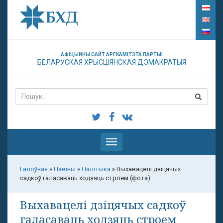
АФІЦЫЙНЫ САЙТ АРГКАМІТЭТА ПАРТЫІ
БЕЛАРУСКАЯ ХРЫСЦІЯНСКАЯ ДЭМАКРАТЫЯ
Паказаць
меню
Галоўная
»
Навіны
»
Палітыка
»
Выхавацелі дзіцячых
садкоў галасаваць ходзяць строем (фота)
Выхавацелі дзіцячых садкоў
галасаваць ходзяць строем