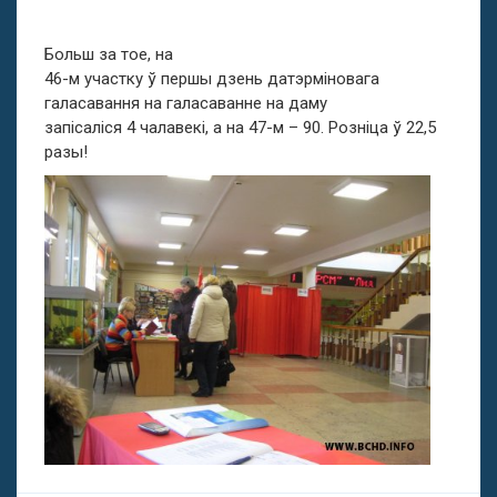
Больш за тое, на
46-м участку ў першы дзень датэрміновага
галасавання на галасаванне на даму
запісаліся 4 чалавекі, а на 47-м – 90. Розніца ў 22,5
разы!