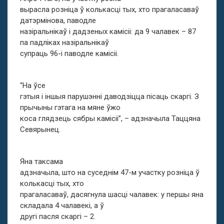
вырасла розніца ў колькасці тых, хто прагаласаваў
датэрмінова, паводле
назіральнікаў і дадзеных камісіі: да 9 чалавек – 87
па падліках назіральнікаў
супраць 96-і паводле камісіі.
“На ўсе
гэтыя і іншыя парушэнні даводзіцца пісаць скаргі. З
прычыны гэтага на мяне ўжо
коса глядзець сябры камісіі”, – адзначыла Таццяна
Севярынец.
Яна таксама
адзначыла, што на суседнім 47-м участку розніца ў
колькасці тых, хто
прагаласаваў, дасягнула шасці чалавек: у першы яна
складала 4 чалавекі, а ў
другі пасля скаргі – 2.