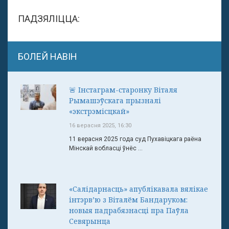
ПАДЗЯЛІЦЦА:
БОЛЕЙ НАВІН
🚨 Інстаграм-старонку Віталя
Рымашэўскага прызналі
«экстрэмісцкай»
16 верасня 2025, 16:30
11 верасня 2025 года суд Пухавіцкага раёна
Мінскай вобласці ўнёс ...
«Салідарнасць» апублікавала вялікае
інтэрв’ю з Віталём Бандаруком:
новыя падрабязнасці пра Паўла
Севярынца