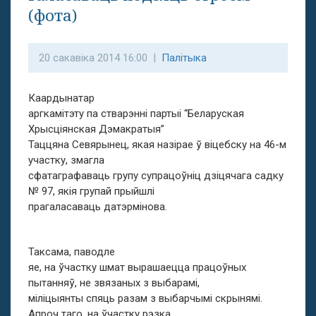
(фота)
20 сакавіка 2014 16:00 |
Палітыка
Каардынатар
аргкамітэту па стварэнні партыі “Беларуская
Хрысціянская Дэмакратыя”
Таццяна Севярынец, якая назірае ў віцебску на 46-м
участку, змагла
сфатаграфаваць групу супрацоўніц дзіцячага садку
№ 97, якія групай прыйшлі
прагаласаваць датэрмінова.
Таксама, паводле
яе, на ўчастку шмат вырашаецца працоўных
пытанняў, не звязаных з выбарамі,
міліцыянты спяць разам з выбарчымі скрынямі.
Апроч таго, на ўчастку рэзка