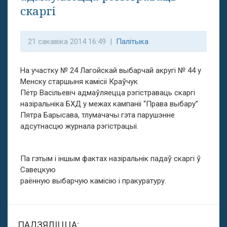
скаргі
21 сакавіка 2014 16:49 |
Палітыка
На участку № 24 Лагойскай выбарчай акругі № 44 у
Менску старшыня камісіі Краўчук
Пётр Васільевіч адмаўляецца рэгістраваць скаргі
назіральніка БХД у межах кампаніі “Права выбару”
Пятра Барысава, тлумачачы гэта парушэнне
адсутнасцю журнала рэгістрацыі.
Па гэтым і іншым фактах назіральнік падаў скаргі ў
Савецкую
раённую выбарчую камісію і пракуратуру.
ПАДЗЯЛІЦЦА: