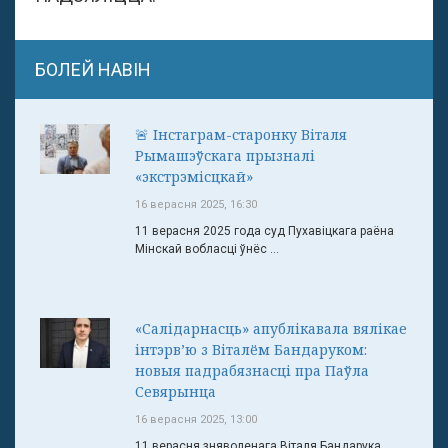
БОЛЕЙ НАВІН
🚨 Інстаграм-старонку Віталя
Рымашэўскага прызналі
«экстрэмісцкай»
16 верасня 2025, 16:30
11 верасня 2025 года суд Пухавіцкага раёна
Мінскай вобласці ўнёс ...
«Салідарнасць» апублікавала вялікае
інтэрв’ю з Віталём Бандаруком:
новыя падрабязнасці пра Паўла
Севярынца
16 верасня 2025, 13:00
11 верасня зняволенага Віталя Бандарука