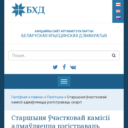
АФІЦЫЙНЫ САЙТ АРГКАМІТЭТА ПАРТЫІ
БЕЛАРУСКАЯ ХРЫСЦІЯНСКАЯ ДЭМАКРАТЫЯ
Паказаць
меню
Галоўная
»
Навіны
»
Палітыка
»
Старшыня ўчастковай
камісіі адмаўляецца рэгістраваць скаргі
Старшыня ўчастковай камісіі
адмаўляецца рэгістраваць