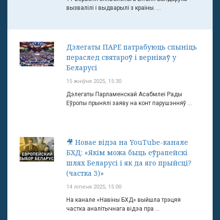
вызвалілі і выдварылі з краіны. ...
Дэлегаты ПАРЕ патрабуюць спыніць
пераслед святароў і вернікаў у
Беларусі
15 жніўня 2025, 15:30
Дэлегаты Парламенскай Асабмлеі Рады
Еўропы прынялі заяву на конт парушэнняў ...
🎥 Новае відэа на YouTube-канале
БХД: «Якім можа быць еўрапейскі
шлях Беларусі і як да яго прыйсці?
(частка 3)»
14 ліпеня 2025, 15:00
На канале «Навіны БХД» выйшла трэцяя
частка аналітычнага відэа пра ...