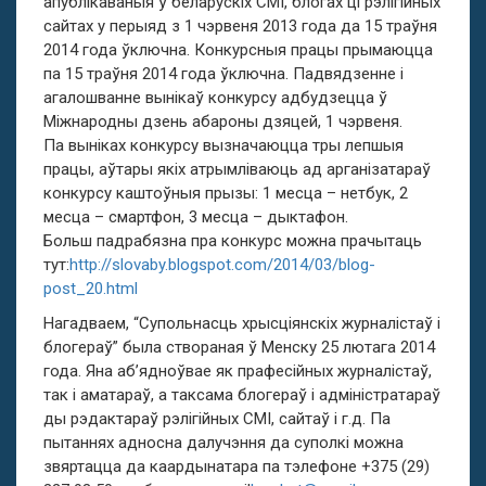
апублікаваныя ў беларускіх СМІ, блогах ці рэлігійных
сайтах у перыяд з 1 чэрвеня 2013 года да 15 траўня
2014 года ўключна. Конкурсныя працы прымаюцца
па 15 траўня 2014 года ўключна. Падвядзенне і
агалошванне вынікаў конкурсу адбудзецца ў
Міжнародны дзень абароны дзяцей, 1 чэрвеня.
Па выніках конкурсу вызначаюцца тры лепшыя
працы, аўтары якіх атрымліваюць ад арганізатараў
конкурсу каштоўныя прызы: 1 месца – нетбук, 2
месца – смартфон, 3 месца – дыктафон.
Больш падрабязна пра конкурс можна прачытаць
тут:
http://slovaby.blogspot.com/2014/03/blog-
post_20.html
Нагадваем, “Супольнасць хрысціянскіх журналістаў і
блогераў” была створаная ў Менску 25 лютага 2014
года. Яна аб’ядноўвае як прафесійных журналістаў,
так і аматараў, а таксама блогераў і адміністратараў
ды рэдактараў рэлігійных СМІ, сайтаў і г.д. Па
пытаннях адносна далучэння да суполкі можна
звяртацца да каардынатара па тэлефоне +375 (29)