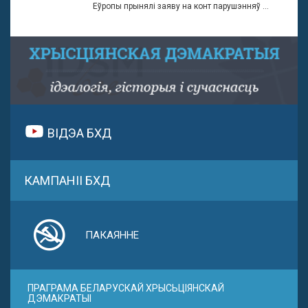
Еўропы прынялі заяву на конт парушэнняў ...
ВІДЭА БХД
КАМПАНІІ БХД
ПАКАЯННЕ
ПРАГРАМА БЕЛАРУСКАЙ ХРЫСЬЦІЯНСКАЙ
ДЭМАКРАТЫІ