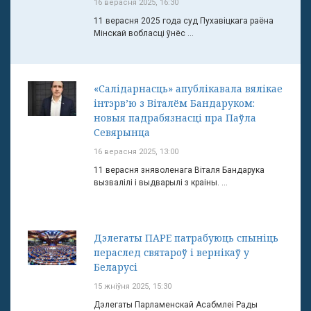
16 верасня 2025, 16:30
11 верасня 2025 года суд Пухавіцкага раёна
Мінскай вобласці ўнёс ...
«Салідарнасць» апублікавала вялікае
інтэрв’ю з Віталём Бандаруком:
новыя падрабязнасці пра Паўла
Севярынца
16 верасня 2025, 13:00
11 верасня зняволенага Віталя Бандарука
вызвалілі і выдварылі з краіны. ...
Дэлегаты ПАРЕ патрабуюць спыніць
пераслед святароў і вернікаў у
Беларусі
15 жніўня 2025, 15:30
Дэлегаты Парламенскай Асабмлеі Рады