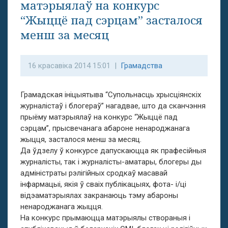
матэрыялаў на конкурс
“Жыццё пад сэрцам” засталося
менш за месяц
16 красавіка 2014 15:01 |
Грамадства
Грамадская ініцыятыва “Супольнасць хрысціянскіх
журналістаў і блогераў” нагадвае, што да сканчэння
прыёму матэрыялаў на конкурс “Жыццё пад
сэрцам”, прысвечанага абароне ненароджанага
жыцця, засталося менш за месяц.
Да ўдзелу ў конкурсе дапускаюцца як прафесійныя
журналісты, так і журналісты-аматары, блогеры ды
адміністраты рэлігійных сродкаў масавай
інфармацыі, якія ў сваіх публікацыях, фота- і/ці
відэаматэрыялах закранаюць тэму абароны
ненароджанага жыцця.
На конкурс прымаюцца матэрыялы створаныя і