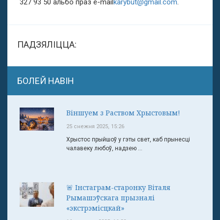
327 93 50 альбо праз e-mail
karybut@gmail.com
.
ПАДЗЯЛІЦЦА:
БОЛЕЙ НАВІН
Віншуем з Раством Хрыстовым!
25 снежня 2025, 15:26
Хрыстос прыйшоў у гэты свет, каб прынесці
чалавеку любоў, надзею ...
🚨 Інстаграм-старонку Віталя
Рымашэўскага прызналі
«экстрэмісцкай»