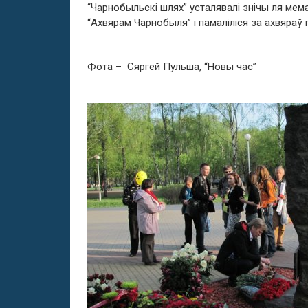
“Чарнобыльскі шлях” усталявалі знічы ля мем
“Ахвярам Чарнобыля” і памаліліся за ахвяраў 
Фота – Сяргей Пульша, “Новы час”