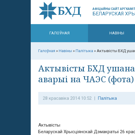
АФІЦЫЙНЫ САЙТ АРГКАМІТ
БЕЛАРУСКАЯ ХР
ГАЛОЎНАЯ
НАВІНЫ
Галоўная
»
Навіны
»
Палітыка
»
Актывісты БХД ушан
Актывісты БХД ушана
аварыі на ЧАЭС (фота)
28 красавіка 2014 10:52 |
Палітыка
Актывісты
Беларускай Хрысціянскай Дэмакратыі 26 крас