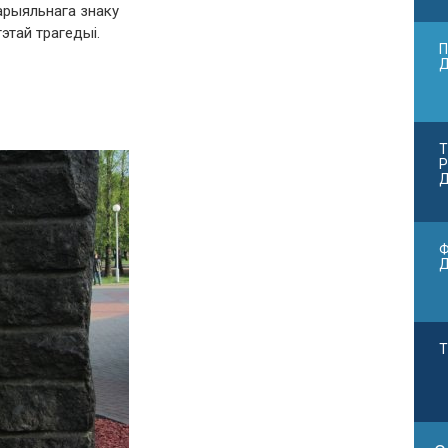
арыяльнага знаку
гэтай трагедыі.
П
Т
Р
Д
Ф
Т