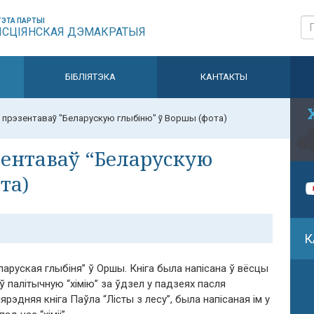
ЭТА ПАРТЫІ
ЫСЦІЯНСКАЯ ДЭМАКРАТЫЯ
БІБЛІЯТЭКА
КАНТАКТЫ
прэзентаваў "Беларускую глыбіню" ў Воршы (фота)
ентаваў “Беларускую
та)
К
аруская глыбіня” ў Оршы. Кніга была напісана ў вёсцы
 палітычную “хімію” за ўдзел у падзеях пасля
рэдняя кніга Паўла “Лісты з лесу”, была напісаная ім у