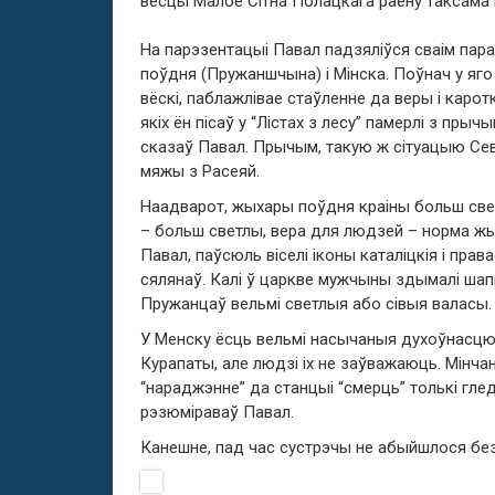
вёсцы Малое Сітна Полацкага раёну таксама па
На парэзентацыі Павал падзяліўся сваім пар
поўдня (Пружаншчына) і Мінска. Поўнач у яг
вёскі, паблажлівае стаўленне да веры і каро
якіх ён пісаў у “Лістах з лесу” памерлі з пр
сказаў Павал. Прычым, такую ж сітуацыю Се
мяжы з Расеяй.
Наадварот, жыхары поўдня краіны больш све
– больш светлы, вера для людзей – норма жы
Павал, паўсюль віселі іконы каталіцкія і пр
сялянаў. Калі ў царкве мужчыны здымалі шапк
Пружанцаў вельмі светлыя або сівыя валасы.
У Менску ёсць вельмі насычаныя духоўнасцю м
Курапаты, але людзі іх не заўважаюць. Мінча
“нараджэнне” да станцыі “смерць” толькі глед
рэзюміраваў Павал.
Канешне, пад час сустрэчы не абыйшлося без 