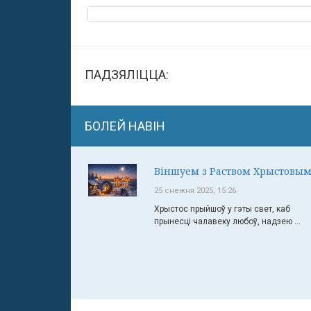
ПАДЗЯЛІЦЦА:
БОЛЕЙ НАВІН
Віншуем з Раством Хрыстовым
25 снежня 2025, 15:26
Хрыстос прыйшоў у гэты свет, каб
прынесці чалавеку любоў, надзею ...