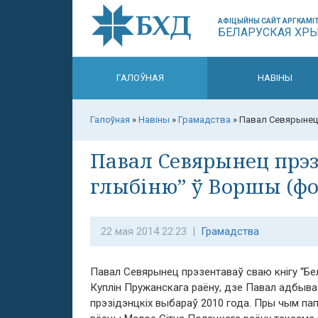
АФІЦЫЙНЫ САЙТ АРГКАМІТ
БЕЛАРУСКАЯ ХР
ГАЛОЎНАЯ
НАВІНЫ
Галоўная
»
Навіны
»
Грамадства
»
Павал Севярынец 
Павал Севярынец прэз
глыбіню” ў Воршы (фо
22 мая 2014 22:23 |
Грамадства
Павал Севярынец прэзентаваў сваю кнігу “Бел
Куплін Пружанскага раёну, дзе Павал адбываў
прэзідэнцкіх выбараў 2010 года. Пры чым папя