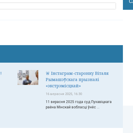
С
!
🚨 Інстаграм-старонку Віталя
Рымашэўскага прызналі
«экстрэмісцкай»
16 верасня 2025, 16:30
11 верасня 2025 года суд Пухавіцкага
раёна Мінскай вобласці ўнёс ...