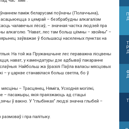
д час “хіміі”.
аўнаннем паміж беларусамі поўначы (Полаччына),
П
о асацыюецца з цемрай – безбрабудны алкагалізм
ткасць чалавечых лёсаў, – значная частка людзей пра
ычыны алкаголю. “Нават, лес там больш цёмны – хвойны” –
вярынец заўважае ў большасці населеных пунктах на
Т
Р
Д
тлыя. На той жа Пружаншчыне лес пераважна лісцвены
цця, нават, у камендатуры дзе адбываў пакаранне
аваслаўныя. Найбольш жа ўразілі Паўла валасы мясцовых
Ф
і – у царкве станавілася больш светла, бо ў
ясціны – Трасцянец, Няміга, Усходнія могілкі,
не – пасажыры, якія праязжаюць ад стацыі
Т
зячы ў вакно. У “глыбінках” людзі значна глыбей –
размоваў і пра палітыку.