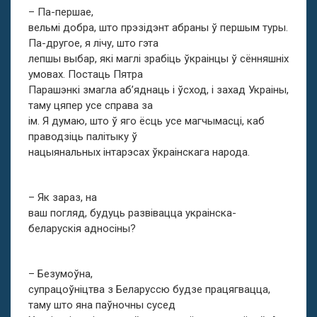
– Па-першае,
вельмі добра, што прэзідэнт абраны ў першым туры.
Па-другое, я лічу, што гэта
лепшы выбар, які маглі зрабіць ўкраінцы ў сённяшніх
умовах. Постаць Пятра
Парашэнкі змагла аб’яднаць і ўсход, і захад Украіны,
таму цяпер усе справа за
ім. Я думаю, што ў яго ёсць усе магчымасці, каб
праводзіць палітыку ў
нацыянальных інтарэсах ўкраінскага народа.
– Як зараз, на
ваш погляд, будуць развівацца украінска-
беларускія адносіны?
– Безумоўна,
супрацоўніцтва з Беларуссю будзе працягвацца,
таму што яна паўночны сусед