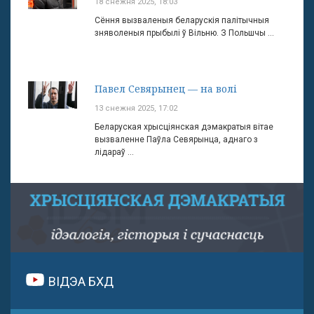
18 снежня 2025, 18:03
Сёння вызваленыя беларускія палітычныя
зняволеныя прыбылі ў Вільню. З Польшчы ...
Павел Севярынец — на волі
13 снежня 2025, 17:02
Беларуская хрысціянская дэмакратыя вітае
вызваленне Паўла Севярынца, аднаго з
лідараў ...
ВІДЭА БХД