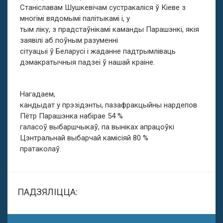
Станіславам Шушкевічам сустракаліся ў Кіеве з
многімі вядомымі палітыкамі і, у
тым ліку, з прадстаўнікамі каманды Парашэнкі, якія
заявілі аб поўным разуменні
сітуацыі ў Беларусі і жаданне падтрымліваць
дэмакратычныя падзеі ў нашай краіне.
Нагадаем,
кандыдат у прэзідэнты, пазафракцыйны нардепов
Пётр Парашэнка набірае 54 %
галасоў выбаршчыкаў, па выніках апрацоўкі
Цэнтральнай выбарчай камісіяй 80 %
пратаколаў.
ПАДЗЯЛІЦЦА: