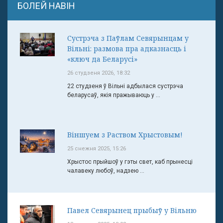
БОЛЕЙ НАВІН
Сустрэча з Паўлам Севярынцам у
Вільні: размова пра адказнасць і
«ключ да Беларусі»
26 студзеня 2026, 18:32
22 студзеня ў Вільні адбылася сустрэча
беларусаў, якія пражываюць у ...
Віншуем з Раством Хрыстовым!
25 снежня 2025, 15:26
Хрыстос прыйшоў у гэты свет, каб прынесці
чалавеку любоў, надзею ...
Павел Севярынец прыбыў у Вільню