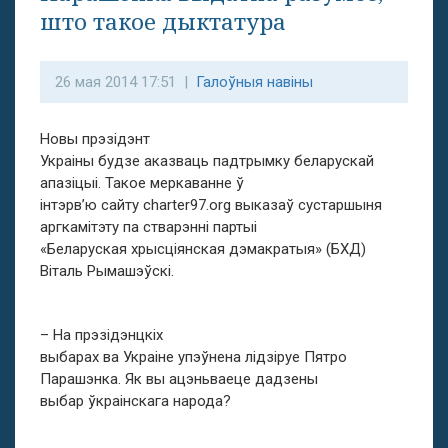
што такое дыктатура
26 мая 2014 17:51 |
Галоўныя навіны
Новы прэзідэнт
Украіны будзе аказваць падтрымку беларускай
апазіцыі. Такое меркаванне ў
інтэрв’ю сайту charter97.org выказаў сустаршыня
аргкамітэту па стварэнні партыі
«Беларуская хрысціянская дэмакратыя» (БХД)
Віталь Рымашэўскі.
– На прэзідэнцкіх
выбарах ва Украіне упэўнена лідзіруе Пятро
Парашэнка. Як вы ацэньваеце дадзены
выбар ўкраінскага народа?