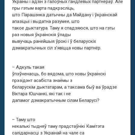
Украіны і адзін з галоўных гандлёвых партнёраў. Але
пры гэтым варта падкрэсліць,
што Парашэнка датычны да Майдану і ўкраінскай
апазіцыі і выдатна разумее, што
такое дыктатура. Таму я спадзяюся, што на гэты
раз новыя ўкраінскія ўлады
вывучаць ранейшыя ўрокі і ў беларускіх
дэмакратычных сіл з’явіцца новы партнёр.
– Адкуль такая
ўпэўненасць, бо вядома, што новы ўкраінскі
прэзідэнт асабіста знаёмы з
беларускім дыктатарам, а таксама быў ва ўрадзе
Віктара Юшчанкі, які так і не
дапамог дэмакратычным сілам Беларусі?
– Таму што
некалькі тыдняў таму прадстаўнікі Камітэта
салідарнасці з Украінай на чале са