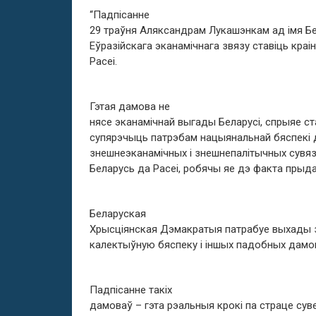
“Падпісанне
29 траўня Аляксандрам Лукашэнкам ад імя Б
Еўразійскага эканамічнага звязу ставіць кра
Расеі.
Гэтая дамова не
нясе эканамічнай выгады Беларусі, спрыяе ст
супярэчыць патрэбам нацыянальнай бяспекі 
знешнеэканамічных і знешнепалітычных сув
Беларусь да Расеі, робячы яе дэ факта прыда
Беларуская
Хрысціянская Дэмакратыя патрабуе выхады з
калектыўную бяспеку і іншых падобных дамов
Падпісанне такіх
дамоваў – гэта рэальныя крокі па страце сув