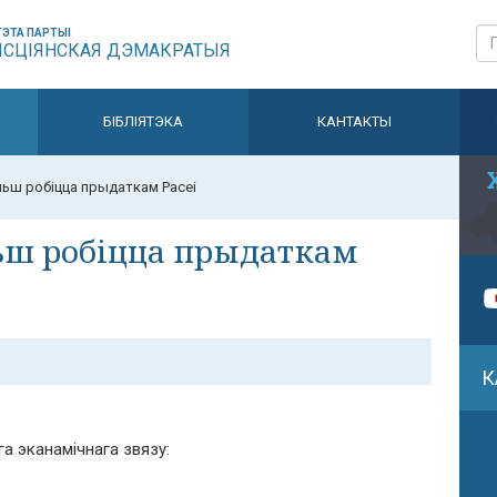
ЭТА ПАРТЫІ
ЫСЦІЯНСКАЯ ДЭМАКРАТЫЯ
БІБЛІЯТЭКА
КАНТАКТЫ
льш робіцца прыдаткам Расеі
льш робіцца прыдаткам
К
а эканамічнага звязу: