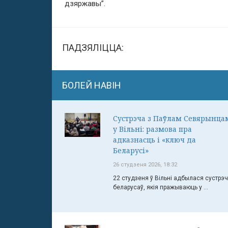
дзяржавы”.
ПАДЗЯЛІЦЦА:
БОЛЕЙ НАВІН
Сустрэча з Паўлам Севярынца
у Вільні: размова пра
адказнасць і «ключ да
Беларусі»
26 студзеня 2026, 18:32
22 студзеня ў Вільні адбылася сустрэ
беларусаў, якія пражываюць у ...