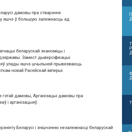
еларусі дамовы пра стварэнне
П
іну яшчэ ў большую залежнасць ад
Т
Р
агнацыі беларускай эканоміцы і
Д
дзяржавы. Замест дыверсіфікацыі
язяў улады яшчэ шчыльней прывязваюць
ткам новай Расейскай імперыі.
Ф
 гэтай дамовы, Арганізацыі дамовы пра
аў і арганізацыяў.
Т
ерэнінту Беларусі і знішчэнню незалежнасці беларускай