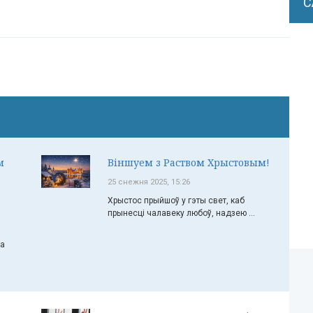
С
м
Віншуем з Раством Хрыстовым!
25 снежня 2025, 15:26
Хрыстос прыйшоў у гэты свет, каб
прынесці чалавеку любоў, надзею ...
ча