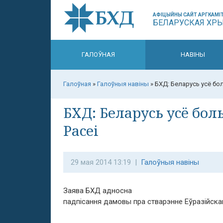
АФІЦЫЙНЫ САЙТ АРГКАМІТ
БЕЛАРУСКАЯ ХР
ГАЛОЎНАЯ
НАВІНЫ
Галоўная
»
Галоўныя навіны
»
БХД: Беларусь усё бо
БХД: Беларусь усё бо
Расеі
29 мая 2014 13:19 |
Галоўныя навіны
Заява БХД адносна
падпісання дамовы пра стварэнне Еўразійскаг