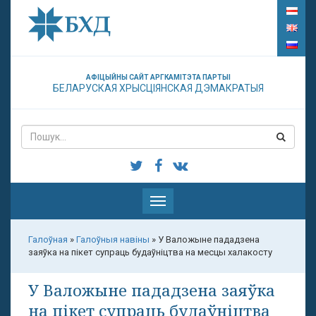
АФІЦЫЙНЫ САЙТ АРГКАМІТЭТА ПАРТЫІ
БЕЛАРУСКАЯ ХРЫСЦІЯНСКАЯ ДЭМАКРАТЫЯ
Паказаць
меню
Галоўная
»
Галоўныя навіны
»
У Валожыне пададзена
заяўка на пікет супраць будаўніцтва на месцы халакосту
У Валожыне пададзена заяўка
на пікет супраць будаўніцтва