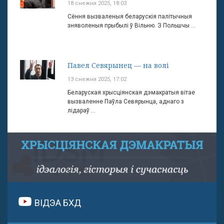
18 снежня 2025, 18:03
Сёння вызваленыя беларускія палітычныя
зняволеныя прыбылі ў Вільню. З Польшчы ...
Павел Севярынец — на волі
13 снежня 2025, 17:02
Беларуская хрысціянская дэмакратыя вітае
вызваленне Паўла Севярынца, аднаго з
лідараў ...
ВІДЭА БХД