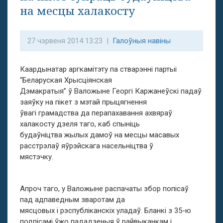
на месцы халакосту
27 чэрвеня 2014 13:23 |
Галоўныя навіны
Каардынатар аргкамітэту па стварэнні партыі
“Беларуская Хрысціянская
Дэмакратыя” ў Валожыне Георгі Каржанеўскі падаў
заяўку на пікет з мэтай прыцягнення
ўвагі грамадства да перапахавання ахвяраў
халакосту дзеля таго, каб спыніць
будаўніцтва жылых дамоў на месцы масавых
расстрэлаў яўрэйскага насельніцтва ў
мястэчку.
Апроч таго, у Валожыне распачаты збор попісаў
пад адпаведным зваротам да
мясцовых і рэспубліканскіх уладаў. Бланкі з 35-ю
подпісамі ўжо пададзеныя ў райвыканкам і