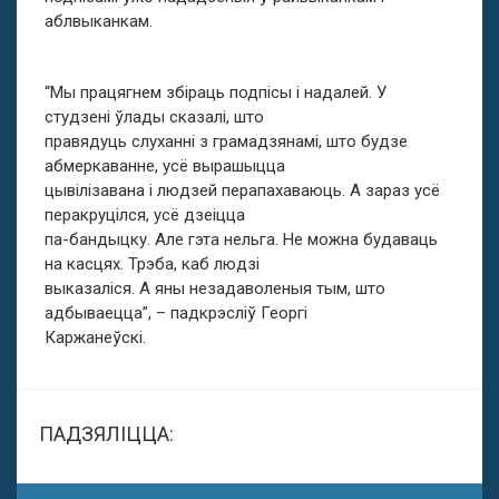
аблвыканкам.
“Мы працягнем збіраць подпісы і надалей. У
студзені ўлады сказалі, што
правядуць слуханні з грамадзянамі, што будзе
абмеркаванне, усё вырашыцца
цывілізавана і людзей перапахаваюць. А зараз усё
перакруцілся, усё дзеіцца
па-бандыцку. Але гэта нельга. Не можна будаваць
на касцях. Трэба, каб людзі
выказаліся. А яны незадаволеныя тым, што
адбываецца”, – падкрэсліў Георгі
Каржанеўскі.
ПАДЗЯЛІЦЦА: