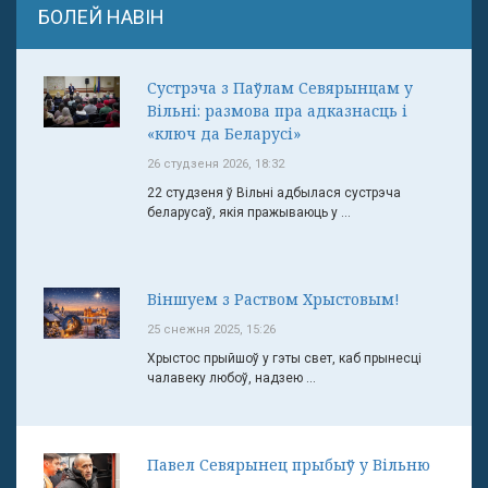
БОЛЕЙ НАВІН
Сустрэча з Паўлам Севярынцам у
Вільні: размова пра адказнасць і
«ключ да Беларусі»
26 студзеня 2026, 18:32
22 студзеня ў Вільні адбылася сустрэча
беларусаў, якія пражываюць у ...
Віншуем з Раством Хрыстовым!
25 снежня 2025, 15:26
Хрыстос прыйшоў у гэты свет, каб прынесці
чалавеку любоў, надзею ...
Павел Севярынец прыбыў у Вільню