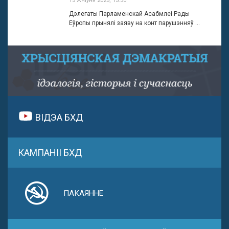
15 жніўня 2025, 15:30
Дэлегаты Парламенскай Асабмлеі Рады
Еўропы прынялі заяву на конт парушэнняў ...
ВІДЭА БХД
КАМПАНІІ БХД
ПАКАЯННЕ