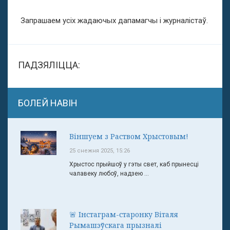
Запрашаем усіх жадаючых дапамагчы і журналістаў.
ПАДЗЯЛІЦЦА:
БОЛЕЙ НАВІН
Віншуем з Раством Хрыстовым!
25 снежня 2025, 15:26
Хрыстос прыйшоў у гэты свет, каб прынесці
чалавеку любоў, надзею ...
🚨 Інстаграм-старонку Віталя
Рымашэўскага прызналі