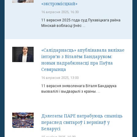
«экстрэмісцкай»
16 верасня 2025, 16:30
11 верасня 2025 года суд Пухавіцкага раёна
Мінскай вобласці ўнёс ...
«Салідарнасць» апублікавала вялікае
інтэрв’ю з Віталём Бандаруком:
новыя падрабязнасці пра Паўла
Севярынца
16 верасня 2025, 13:00
11 верасня зняволенага Віталя Бандарука
вызвалілі і выдварылі з краіны. ...
Дэлегаты ПАРЕ патрабуюць спыніць
пераслед святароў і вернікаў у
Беларусі