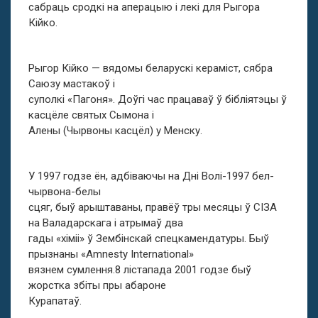
сабраць сродкі на аперацыю і лекі для Рыгора
Кійко.
Рыгор Кійко — вядомы беларускі кераміст, сябра
Саюзу мастакоў і
суполкі «Пагоня». Доўгі час працаваў ў бібліятэцы ў
касцёле святых Сымона і
Алены (Чырвоны касцёл) у Менску.
У 1997 годзе ён, адбіваючы на Дні Волі-1997 бел-
чырвона-белы
сцяг, быў арыштаваны, правёў тры месяцы ў СІЗА
на Валадарскага і атрымаў два
гады «хіміі» ў Зембінскай спецкамендатуры. Быў
прызнаны «Amnesty International»
вязнем сумлення.8 лістапада 2001 годзе быў
жорстка збіты пры абароне
Курапатаў.