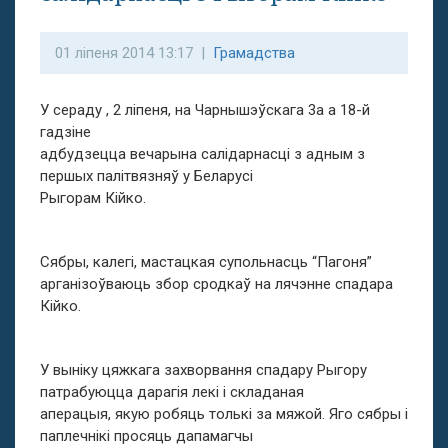
01 ліпеня 2014 13:17 |
Грамадства
У сераду , 2 ліпеня, на Чарнышэўскага 3а а 18-й
гадзіне
адбудзецца вечарына салідарнасці з адным з
першых палітвязняў у Беларусі
Рыгорам Кійко.
Сябры, калегі, мастацкая супольнасць “Пагоня”
арганізоўваюць збор сродкаў на лячэнне спадара
Кійко.
У выніку цяжкага захворвання спадару Рыгору
патрабуюцца дарагія лекі і складаная
аперацыя, якую робяць толькі за мяжой. Яго сябры і
паплечнікі просяць дапамагчы