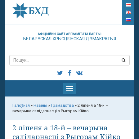
АФІЦЫЙНЫ САЙТ АРГКАМІТЭТА ПАРТЫІ
БЕЛАРУСКАЯ ХРЫСЦІЯНСКАЯ ДЭМАКРАТЫЯ
Паказаць
меню
Галоўная
»
Навіны
»
Грамадства
»
2 ліпеня а 18-й –
вечарына салідарнасці з Рыгорам Кійко
2 ліпеня а 18-й – вечарына
салідарнасці з Рыгорам Кійко