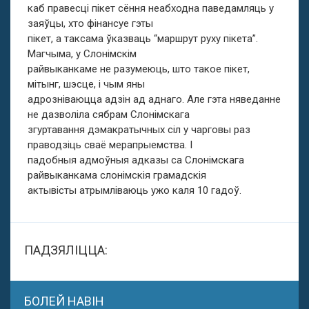
каб правесці пікет сёння неабходна паведамляць у
заяўцы, хто фінансуе гэты
пікет, а таксама ўказваць “маршрут руху пікета”.
Магчыма, у Слонімскім
райвыканкаме не разумеюць, што такое пікет,
мітынг, шэсце, і чым яны
адрозніваюцца адзін ад аднаго. Але гэта няведанне
не дазволіла сябрам Слонімскага
згуртавання дэмакратычных сіл у чарговы раз
праводзіць сваё мерапрыемства. І
падобныя адмоўныя адказы са Слонімскага
райвыканкама слонімскія грамадскія
актывісты атрымліваюць ужо каля 10 гадоў.
ПАДЗЯЛІЦЦА:
БОЛЕЙ НАВІН