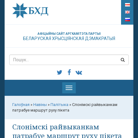
АФІЦЫЙНЫ САЙТ АРГКАМІТЭТА ПАРТЫІ
БЕЛАРУСКАЯ ХРЫСЦІЯНСКАЯ ДЭМАКРАТЫЯ
Паказаць
меню
Галоўная
»
Навіны
»
Палітыка
»
Слонімскі райвыканкам
патрабуе маршрут руху пікета
Слонімскі райвыканкам
патрабуе маршрут руху пікета