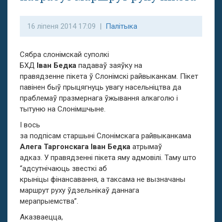
16 ліпеня 2014 17:09 |
Палітыка
Сябра слонімскай суполкі
БХД
Іван Бедка
падаваў заяўку на
правядзенне пікета ў Слонімскі райвыканкам. Пікет
павінен быў прыцягнуць увагу насельніцтва да
праблемаў празмернага ўжывання алкаголю і
тытуню на Слонімшчыне.
І вось
за подпісам старшыні Слонімскага райвыканкама
Алега Таргонскага Іван Бедка
атрымаў
адказ. У правядзенні пікета яму адмовілі. Таму што
“адсутнічаюць звесткі аб
крыніцы фінансавання, а таксама не вызначаны
маршрут руху ўдзельнікаў даннага
мерапрыемства”.
Аказваецца,