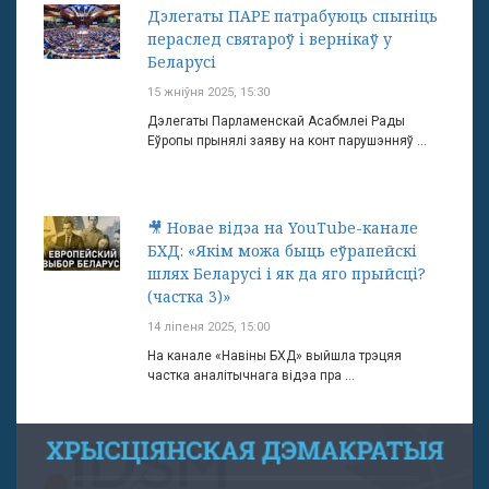
Дэлегаты ПАРЕ патрабуюць спыніць
пераслед святароў і вернікаў у
Беларусі
15 жніўня 2025, 15:30
Дэлегаты Парламенскай Асабмлеі Рады
Еўропы прынялі заяву на конт парушэнняў ...
🎥 Новае відэа на YouTube-канале
БХД: «Якім можа быць еўрапейскі
шлях Беларусі і як да яго прыйсці?
(частка 3)»
14 ліпеня 2025, 15:00
На канале «Навіны БХД» выйшла трэцяя
частка аналітычнага відэа пра ...