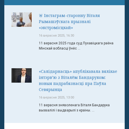
🚨 Інстаграм-старонку Віталя
Рымашэўскага прызналі
«экстрэмісцкай»
16 верасня 2025, 16:30
11 верасня 2025 года суд Пухавіцкага раёна
Мінскай вобласці ўнёс ...
«Салідарнасць» апублікавала вялікае
інтэрв’ю з Віталём Бандаруком:
новыя падрабязнасці пра Паўла
Севярынца
16 верасня 2025, 13:00
11 верасня зняволенага Віталя Бандарука
вызвалілі і выдварылі з краіны. ...