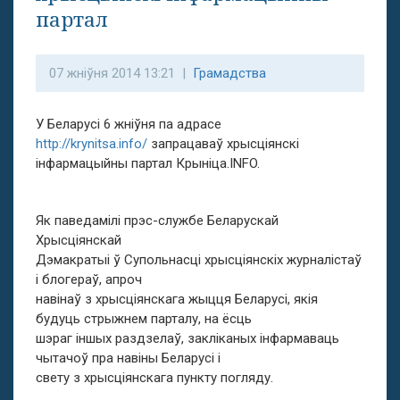
партал
07 жніўня 2014 13:21 |
Грамадства
У Беларусі 6 жніўня па адрасе
http://krynitsa.info/
запрацаваў хрысціянскі
інфармацыйны партал Крыніца.INFO.
Як паведамілі прэс-службе Беларускай
Хрысціянскай
Дэмакратыі ў Супольнасці хрысціянскіх журналістаў
і блогераў, апроч
навінаў з хрысціянскага жыцця Беларусі, якія
будуць стрыжнем парталу, на ёсць
шэраг іншых раздзелаў, закліканых інфармаваць
чытачоў пра навіны Беларусі і
свету з хрысціянскага пункту погляду.