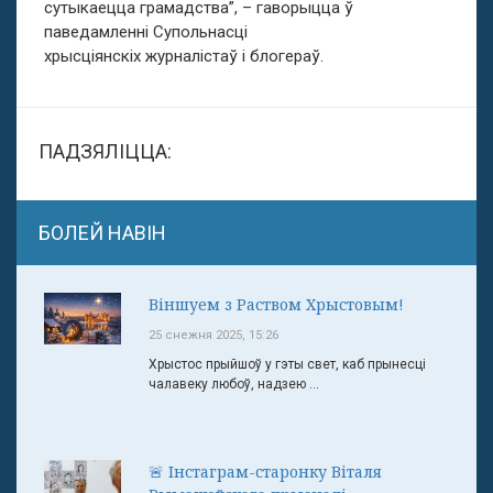
сутыкаецца грамадства”, – гаворыцца ў
паведамленні Супольнасці
хрысціянскіх журналістаў і блогераў.
ПАДЗЯЛІЦЦА:
БОЛЕЙ НАВІН
Віншуем з Раством Хрыстовым!
25 снежня 2025, 15:26
Хрыстос прыйшоў у гэты свет, каб прынесці
чалавеку любоў, надзею ...
🚨 Інстаграм-старонку Віталя