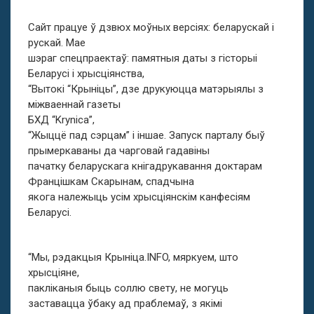
Сайт працуе ў дзвюх моўных версіях: беларускай і
рускай. Мае
шэраг спецпраектаў: памятныя даты з гісторыі
Беларусі і хрысціянства,
“Вытокі “Крыніцы”, дзе друкуюцца матэрыялы з
міжваеннай газеты
БХД “Krynica”,
“Жыццё пад сэрцам” і іншае. Запуск парталу быў
прымеркаваны да чарговай гадавіны
пачатку беларускага кнігадрукавання доктарам
Францішкам Скарынам, спадчына
якога належыць усім хрысціянскім канфесіям
Беларусі.
“Мы, рэдакцыя Крыніца.INFO, мяркуем, што
хрысціяне,
пакліканыя быць соллю свету, не могуць
заставацца ўбаку ад праблемаў, з якімі