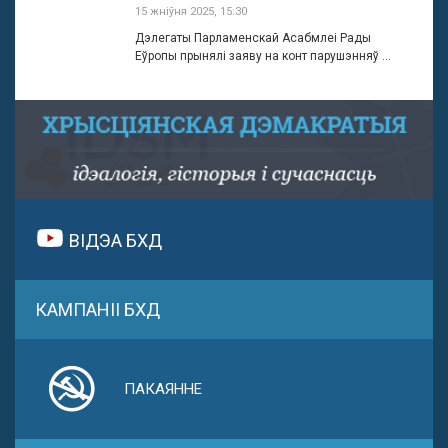
15 жніўня 2025, 15:30
Дэлегаты Парламенскай Асабмлеі Рады
Еўропы прынялі заяву на конт парушэнняў ...
ВІДЭА БХД
КАМПАНІІ БХД
ПАКАЯННЕ