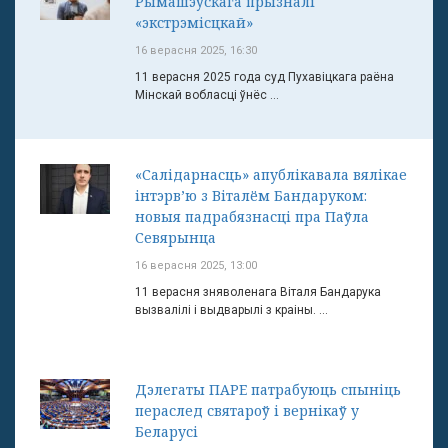
Рымашэўскага прызналі
«экстрэмісцкай»
16 верасня 2025, 16:30
11 верасня 2025 года суд Пухавіцкага раёна
Мінскай вобласці ўнёс ...
«Салідарнасць» апублікавала вялікае
інтэрв’ю з Віталём Бандаруком:
новыя падрабязнасці пра Паўла
Севярынца
16 верасня 2025, 13:00
11 верасня зняволенага Віталя Бандарука
вызвалілі і выдварылі з краіны. ...
Дэлегаты ПАРЕ патрабуюць спыніць
пераслед святароў і вернікаў у
Беларусі