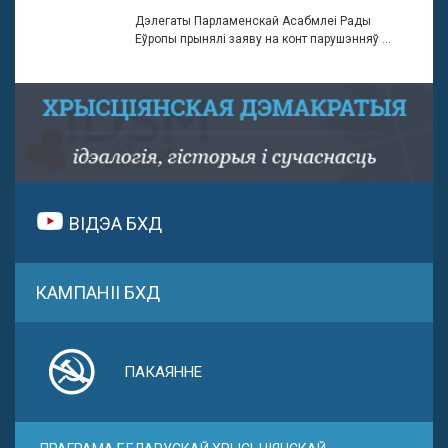
Дэлегаты Парламенскай Асабмлеі Рады
Еўропы прынялі заяву на конт парушэнняў ...
ВІДЭА БХД
КАМПАНІІ БХД
ПАКАЯННЕ