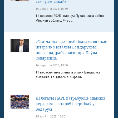
«экстрэмісцкай»
16 верасня 2025, 16:30
11 верасня 2025 года суд Пухавіцкага раёна
Мінскай вобласці ўнёс ...
«Салідарнасць» апублікавала вялікае
інтэрв’ю з Віталём Бандаруком:
новыя падрабязнасці пра Паўла
Севярынца
16 верасня 2025, 13:00
11 верасня зняволенага Віталя Бандарука
вызвалілі і выдварылі з краіны. ...
Дэлегаты ПАРЕ патрабуюць спыніць
пераслед святароў і вернікаў у
Беларусі
15 жніўня 2025, 15:30