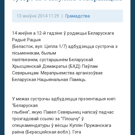
13 жніўня 2014 11:29 |
Грамадства
14 жніўня а 12-й гадзіне ў рэдакцыі Беларускага
Радыё Рацыя
(Беласток, вул. Цепла 1/7) адбудзецца сустрэча з
пісьменнікам, былым
палітвязнем, сустаршынём Беларускай
Хрысціянскай Дэмакратыі (БХД) Паўлам
Севярынцам. Мерапрыемства арганізоўвае
Беларуская Нацыянальная Памяць.
У межах сустрэчы адбудзецца прэзентацыя кнігі
“Беларуская
глыбіня”, якую Павел Севярынец напісаў падчас
трохгадовай ссылкі за “Плошчу” ў
спецкамендатуры ў вёсцы Куплін Пружанскага
раёна (Берасцейская вобл.). Гэта