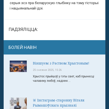
серыя эсэ пра беларускую глыбінку на тэму гісторыі
і нацыянальнай ідэі.
ПАДЗЯЛІЦЦА:
БОЛЕЙ НАВІН
Віншуем з Раством Хрыстовым!
25 снежня 2025, 15:26
Хрыстос прыйшоў у гэты свет, каб прынесці
чалавеку любоў, надзею ...
🚨 Інстаграм-старонку Віталя
Рымашэўскага прызналі