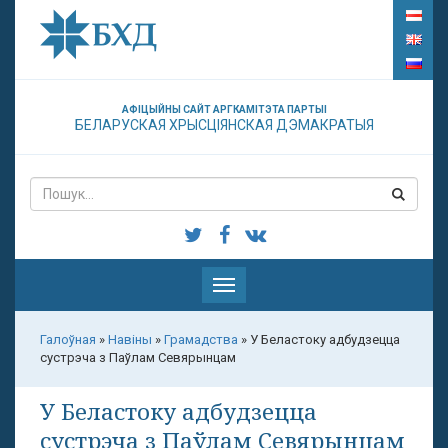
АФІЦЫЙНЫ САЙТ АРГКАМІТЭТА ПАРТЫІ
БЕЛАРУСКАЯ ХРЫСЦІЯНСКАЯ ДЭМАКРАТЫЯ
Паказаць
меню
Галоўная
»
Навіны
»
Грамадства
»
У Беластоку адбудзецца
сустрэча з Паўлам Севярынцам
У Беластоку адбудзецца
сустрэча з Паўлам Севярынцам