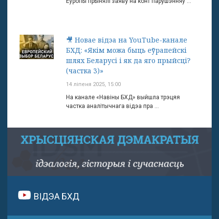
Еўропы прынялі заяву на конт парушэнняў ...
🎥 Новае відэа на YouTube-канале
БХД: «Якім можа быць еўрапейскі
шлях Беларусі і як да яго прыйсці?
(частка 3)»
14 ліпеня 2025, 15:00
На канале «Навіны БХД» выйшла трэцяя
частка аналітычнага відэа пра ...
ВІДЭА БХД