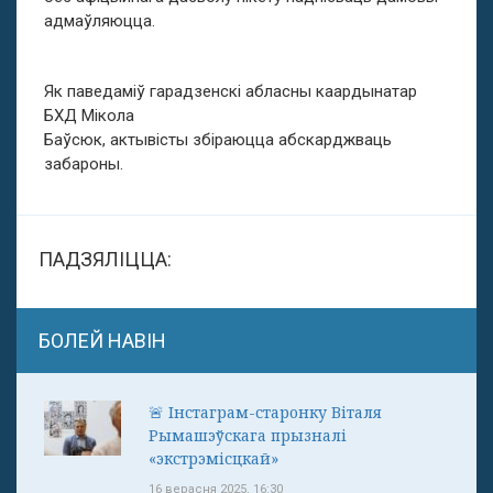
адмаўляюцца.
Як паведаміў гарадзенскі абласны каардынатар
БХД Мікола
Баўсюк, актывісты збіраюцца абскарджваць
забароны.
ПАДЗЯЛІЦЦА:
БОЛЕЙ НАВІН
🚨 Інстаграм-старонку Віталя
Рымашэўскага прызналі
«экстрэмісцкай»
16 верасня 2025, 16:30