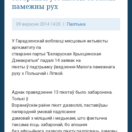
памежны рух
09 верасня 2014 14:20 |
Палітыка
У Гарадзенскай вобласці мясцовыя актывісты
аргкамітэту па
стварэнні партыі “Беларуская Хрысціянская
Дэмакратыя” падалі 14 заявак на
пікеты ў падтрымку ўвядзення Малога памежнага
руху з Польшчай і Літвой.
Аднак правядзенне 13 пікетаў было забаронена.
Толькі ў
Воранаўскім раёне пікет дазволілі, паставіўшы
папярэдняй умовай падпісанне
дамовай з міліцыяй і медыкамі, што фактычна
таксама ёсць забаронай, бо апошнія
без афіцыйнага дазволу пікету падпісваць дамовы