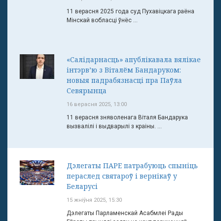
11 верасня 2025 года суд Пухавіцкага раёна
Мінскай вобласці ўнёс ...
«Салідарнасць» апублікавала вялікае
інтэрв’ю з Віталём Бандаруком:
новыя падрабязнасці пра Паўла
Севярынца
16 верасня 2025, 13:00
11 верасня зняволенага Віталя Бандарука
вызвалілі і выдварылі з краіны. ...
Дэлегаты ПАРЕ патрабуюць спыніць
пераслед святароў і вернікаў у
Беларусі
15 жніўня 2025, 15:30
Дэлегаты Парламенскай Асабмлеі Рады