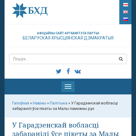
АФІЦЫЙНЫ САЙТ АРГКАМІТЭТА ПАРТЫІ
БЕЛАРУСКАЯ ХРЫСЦІЯНСКАЯ ДЭМАКРАТЫЯ
Паказаць
меню
Галоўная
»
Навіны
»
Палітыка
»
У Гарадзенскай вобласці
забаранілі ўсе пікеты за Малы памежны рух
У Гарадзенскай вобласці
забаранілі ўсе пікеты за Малы