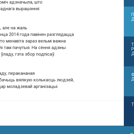
оміч адзначыла, што
ладнага вырашэння:
П
, але на жаль
анца 2014 года павінен разглядацца
 то менавіта зараз вельмі важна
Т
і там пачутыя. На сёння адзіны
Р
Д
ўладу, гэта збор подпісаў.
аду, перакананая
Ф
 бачыць вялікую колькасць людзей,
дар моладзевай арганізацыі.
Т