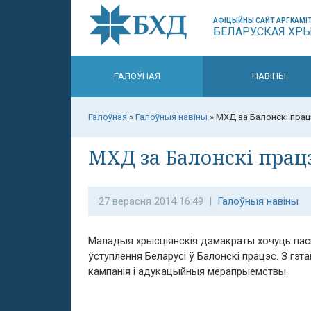
АФІЦЫЙНЫ САЙТ АРГКАМІТ
БЕЛАРУСКАЯ ХР
ГАЛОЎНАЯ
НАВІНЫ
Галоўная
»
Галоўныя навіны
»
МХД за Балонскі прац
МХД за Балонскі прац
27 верасня 2014 16:49 |
Галоўныя навіны
Маладыя хрысціянскія дэмакраты хочуць па
ўступлення Беларусі ў Балонскі працэс. З гэ
кампанія і адукацыйныя мерапрыемствы.