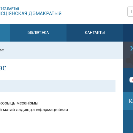
ЭТА ПАРТЫІ
ЫСЦІЯНСКАЯ ДЭМАКРАТЫЯ
БІБЛІЯТЭКА
КАНТАКТЫ
эс
эс
К
скорыць механізмы
тай мэтай ладзіцца інфармацыйная