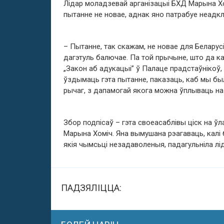
Лідар моладзевай арганізацыі БХД Марына Х
пытанне не новае, аднак яно патрабуе неадк
– Пытанне, так скажам, не новае для Беларусі
дагэтуль балючае. Па той прычыне, што да к
„Закон аб адукацыі” ў Палаце прадстаўнікоў,
ўздымаць гэта пытанне, паказаць, каб мы был
рычаг, з дапамогай якога можна ўплываць на 
Збор подпісаў – гэта своеасаблівы ціск на ўл
Марына Хоміч. Яна вымушана рэагаваць, калі
якія чымсьці незадаволеныя, падагульніла лі
ПАДЗЯЛІЦЦА: