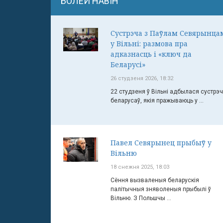
БОЛЕЙ НАВІН
Сустрэча з Паўлам Севярынца
у Вільні: размова пра
адказнасць і «ключ да
Беларусі»
26 студзеня 2026, 18:32
22 студзеня ў Вільні адбылася сустрэ
беларусаў, якія пражываюць у ...
Павел Севярынец прыбыў у
Вільню
18 снежня 2025, 18:03
Сёння вызваленыя беларускія
палітычныя зняволеныя прыбылі ў
Вільню. З Польшчы ...