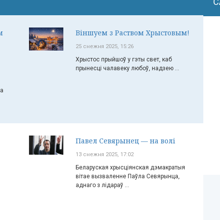
С
м
Віншуем з Раством Хрыстовым!
25 снежня 2025, 15:26
Хрыстос прыйшоў у гэты свет, каб
прынесці чалавеку любоў, надзею ...
ча
Павел Севярынец — на волі
13 снежня 2025, 17:02
Беларуская хрысціянская дэмакратыя
вітае вызваленне Паўла Севярынца,
аднаго з лідараў ...