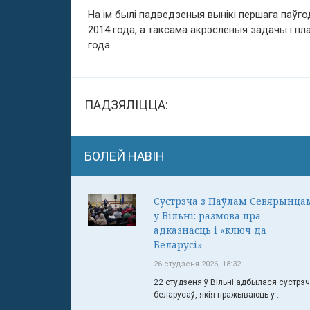
На ім былі падведзеныя вынікі першага паўг
2014 года, а таксама акрэсленыя задачы і пл
года.
ПАДЗЯЛІЦЦА:
БОЛЕЙ НАВІН
Сустрэча з Паўлам Севярынца
у Вільні: размова пра
адказнасць і «ключ да
Беларусі»
26 студзеня 2026, 18:32
22 студзеня ў Вільні адбылася сустрэ
беларусаў, якія пражываюць у ...