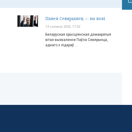
С
Павел Севярынец — на волі
13 снежня 2025, 17:02
Беларуская хрысціянская дэмакратыя
вітае вызваленне Паўла Севярынца,
аднаго з лідараў ...