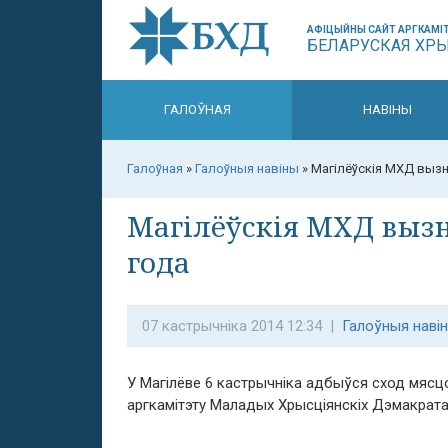
АФІЦЫЙНЫ САЙТ АРГКАМІТ
БЕЛАРУСКАЯ ХР
ГАЛОЎНАЯ
НАВІНЫ
Галоўная
»
Галоўныя навіны
»
Магілёўскія МХД вызн
Магілёўскія МХД вызн
года
07 кастрычніка 2014 12:34 |
Галоўныя наві
У Магілёве 6 кастрычніка адбыўся сход мясц
аргкамітэту Маладых Хрысціянскіх Дэмакрата