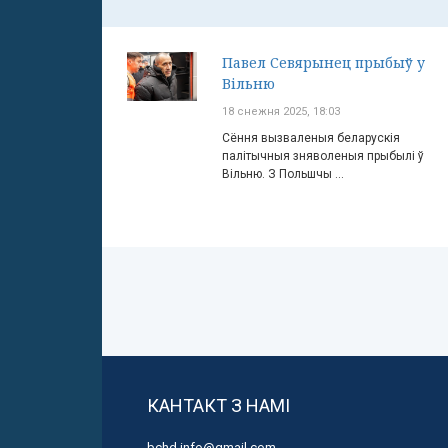
Павел Севярынец прыбыў у
Вільню
18 снежня 2025, 18:03
Сёння вызваленыя беларускія
палітычныя зняволеныя прыбылі ў
Вільню. З Польшчы ...
КАНТАКТ З НАМІ
bchd.info@gmail.com