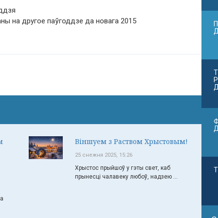
оддзя
аны на другое паўгоддзе да новага 2015
П
Т
Р
Д
Ф
м
Віншуем з Раством Хрыстовым!
25 снежня 2025, 15:26
Хрыстос прыйшоў у гэты свет, каб
Т
прынесці чалавеку любоў, надзею ...
ча