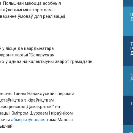
у з Польшчай маюцца асобныя
аўленымі міністэрствамі і
П
тварэнне ўмоваў для рэалізацыі
Т
 у лісце да каардынатара
Р
Д
варэнні партыі “Беларуская
о ў адказ на калектыўны зварот грамадзян
Ф
льшчы Ганны Навакоўскай і першага
стаўніцтва з кіраўніцтвам
Т
 Хрысціянская Дэмакратыя” на
ацыі Змітром Шурхаем і кіраўніком
трэчы
абмяркоўвалася
тэма Малога
ьшчай.