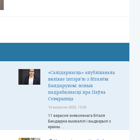
«Салідарнасць» апублікавала
вялікае інтэрв’ю з Віталём
Бандаруком: новыя
падрабязнасці пра Паўла
Севярынца
16 верасня 2025, 13:00
11 верасня зняволенага Віталя
Бандарука вызвалілі і выдварылі з
краіны. ...