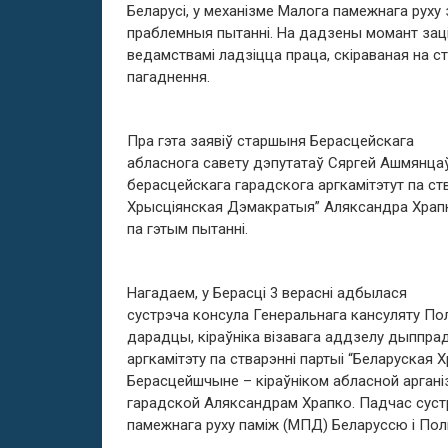
Беларусі, у механізме Малога памежнага рух
праблемныя пытанні. На дадзены момант зацік
ведамствамі ладзіцца праца, скіраваная на с
пагаднення.
Пра гэта заявіў старшыня Берасцейскага
абласнога савету дэпутатаў Сяргей Ашмянцаў
берасцейскага гарадскога аргкамітэтут па ст
Хрысціянская Дэмакратыя” Аляксандра Храпк
па гэтым пытанні.
Нагадаем, у Берасці 3 верасні адбылася
сустрэча консула Генеральнага кансуляту По
дарадцы, кіраўніка візавага аддзелу дыппрад
аргкамітэту па стварэнні партыі “Беларуская
Берасцейшчыне – кіраўніком абласной арганіз
гарадской Аляксандрам Храпко. Падчас сус
памежнага руху паміж (МПД) Беларуссю і Пол