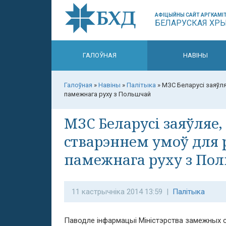
АФІЦЫЙНЫ САЙТ АРГКАМІТ
БЕЛАРУСКАЯ ХР
ГАЛОЎНАЯ
НАВІНЫ
Галоўная
»
Навіны
»
Палітыка
»
МЗС Беларусі заяўля
памежнага руху з Польшчай
МЗС Беларусі заяўляе,
стварэннем умоў для 
памежнага руху з По
11 кастрычніка 2014 13:59 |
Палітыка
Паводле інфармацыі Міністэрства замежных 