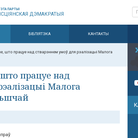
ЭТА ПАРТЫІ
ЫСЦІЯНСКАЯ ДЭМАКРАТЫЯ
БІБЛІЯТЭКА
КАНТАКТЫ
е, што працуе над стварэннем умоў для рэалізацыі Малога
 што працуе над
рэалізацыі Малога
льшчай
К
спраў