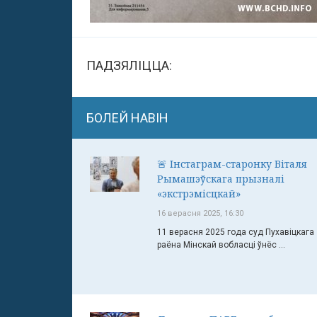
ПАДЗЯЛІЦЦА:
БОЛЕЙ НАВІН
🚨 Інстаграм-старонку Віталя
Рымашэўскага прызналі
«экстрэмісцкай»
16 верасня 2025, 16:30
11 верасня 2025 года суд Пухавіцкага
раёна Мінскай вобласці ўнёс ...