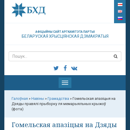
АФІЦЫЙНЫ САЙТ АРГКАМІТЭТА ПАРТЫІ
БЕЛАРУСКАЯ ХРЫСЦІЯНСКАЯ ДЭМАКРАТЫЯ
Паказаць
меню
Галоўная
»
Навіны
»
Грамадства
»
Гомельская апазіцыя на
Дзяды правялі прыборку ля мемарыяльных крыжоў
(фота)
Гомельская апазіцыя на Дзяды