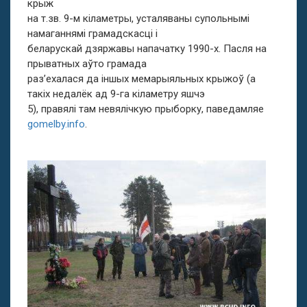
крыж
на т.зв. 9-м кіламетры, усталяваны супольнымі
намаганнямі грамадскасці і
беларускай дзяржавы напачатку 1990-х. Пасля на
прыватных аўто грамада
раз’ехалася да іншых мемарыяльных крыжоў (а
такіх недалёк ад 9-га кіламетру яшчэ
5), правялі там невялічкую прыборку, паведамляе
gomelby.info
.