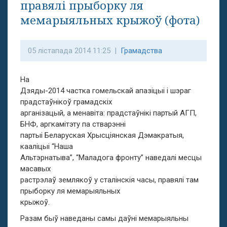
правялі прыборку ля
мемарыяльных крыжоў (фота)
05 лістапада 2014 11:25 |
Грамадства
На
Дзяды-2014 частка гомельскай апазіцыі і шэраг
прадстаўнікоў грамадскіх
арганізацый, а менавіта: прадстаўнікі партый АГП,
БНФ, аргкамітэту па стварэнні
партыі Беларуская Хрысціянская Дэмакратыя,
кааліцыі “Наша
Альтэрнатыва”, “Маладога фронту” наведалі месцы
масавых
растрэлаў землякоў у сталінскія часы, правялі там
прыборку ля мемарыяльных
крыжоў.
Разам быў наведаны самы даўні мемарыяльны