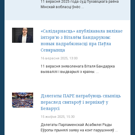
11 верасня 2025 года суд Пухавіцкага раёна
Мінскай вобласці ўнёс ...
«Салідарнасць» апублікавала вялікае
інтэрв’ю з Віталём Бандаруком:
новыя падрабязнасці пра Паўла
Севярынца
16 верасня 2025, 13:00
11 верасня зняволенага Віталя Бандарука
вызвалілі і выдварылі з краіны. ...
Дэлегаты ПАРЕ патрабуюць спыніць
пераслед святароў і вернікаў у
Беларусі
15 жніўня 2025, 15:30
Дэлегаты Парламенскай Асабмлеі Рады
Еўропы прынялі заяву на конт парушэнняў ...