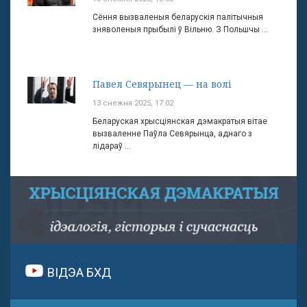
Сёння вызваленыя беларускія палітычныя
зняволеныя прыбылі ў Вільню. З Польшчы ...
Павел Севярынец — на волі
13 снежня 2025, 17:02
Беларуская хрысціянская дэмакратыя вітае
вызваленне Паўла Севярынца, аднаго з
лідараў ...
ВІДЭА БХД