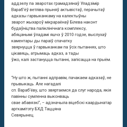
аддзелу па зваротах грамадзянаў Уладзімір
Вараб’ёў ветліва прыняў актывістаў, перачытаў
адказы гарвыканкаму на калектыўны
зварот жыхароў мікрараёнаў Білева наконт
будаўніцтва паліклінічнага комплексу,
абяцанымі ўладамі яшчэ ў 2010 годзе, выслухаў
каментары ды параіў спачатку
звярнуцца ў гарвыканкам па ўсіх пытаннях, што
цікавяць, атрымаць адказ, а тады
ўжо, калі застануцца пытанні, запісацца на прыём.
“Ну што ж, пытанні адправім, пачакаем адказаў, не
прывыкаць. Але нагадалі
сп. Вараб’ёву, што звяртаемся да слуг народа, якія
павінны сумленна выконваць
свае абавязкі”, – адзначыла віцебскі каардынатар
аргкамітэту БХД Таццяна
Севярынец.