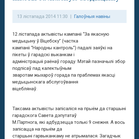
13 лістапада 2014 11:30 |
Галоўныя навіны
12 лістапада актывісты кампаніі “За якасную
медыцыну ў Віцебску” (частка
кампаніі “Народны кантроль”) падалі заяўкі на
пікеты ў гарадскі выканкам і
адміністрацыіі раёнаў гораду. Мэтай пазначылі збор
подпісаў пад калектыўным
зваротам жыхароў горада па праблемах якасці
медыцынскага абслугоўвання
віцеблянаў.
Таксама актывісты запісаліся на прыём да старшыні
гарадскога Савета дэпутатаў
М.Партнога, які адбудзецца толькі 9 снежня. А вось
запісацца на прыём да
старшыні гарвыканкаму не атрымалася. Загадчык