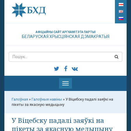
АФІЦЫЙНЫ САЙТ АРГКАМІТЭТА ПАРТЫІ
БЕЛАРУСКАЯ ХРЫСЦІЯНСКАЯ ДЭМАКРАТЫЯ
Паказаць
меню
Галоўная
»
Галоўныя навіны
»
У Віцебску падалі заяўкі на
пікеты за якасную медыцыну
У Віцебску падалі заяўкі на
пікеты за якасную медыцыну