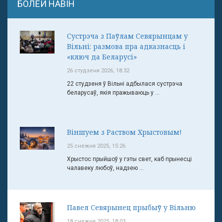
БОЛЕЙ НАВІН
Сустрэча з Паўлам Севярынцам у
Вільні: размова пра адказнасць і
«ключ да Беларусі»
26 студзеня 2026, 18:32
22 студзеня ў Вільні адбылася сустрэча
беларусаў, якія пражываюць у ...
Віншуем з Раством Хрыстовым!
25 снежня 2025, 15:26
Хрыстос прыйшоў у гэты свет, каб прынесці
чалавеку любоў, надзею ...
Павел Севярынец прыбыў у Вільню
18 снежня 2025, 18:03