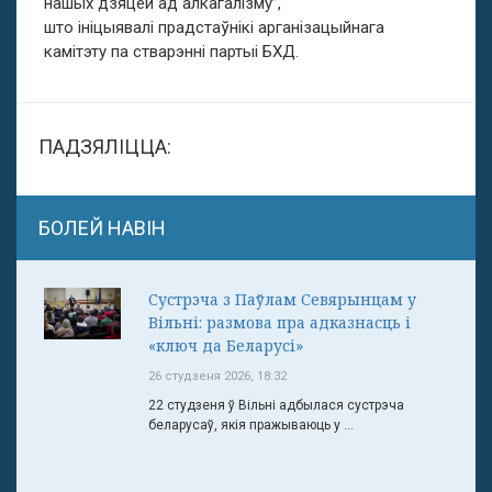
нашых дзяцей ад алкагалізму’’,
што ініцыявалі прадстаўнікі арганізацыйнага
камітэту па стварэнні партыі БХД.
ПАДЗЯЛІЦЦА:
БОЛЕЙ НАВІН
Сустрэча з Паўлам Севярынцам у
Вільні: размова пра адказнасць і
«ключ да Беларусі»
26 студзеня 2026, 18:32
22 студзеня ў Вільні адбылася сустрэча
беларусаў, якія пражываюць у ...