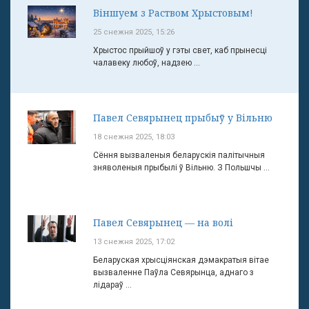
Віншуем з Раством Хрыстовым!
25 снежня 2025, 15:26
Хрыстос прыйшоў у гэты свет, каб прынесці
чалавеку любоў, надзею ...
Павел Севярынец прыбыў у Вільню
18 снежня 2025, 18:03
Сёння вызваленыя беларускія палітычныя
зняволеныя прыбылі ў Вільню. З Польшчы ...
Павел Севярынец — на волі
13 снежня 2025, 17:02
Беларуская хрысціянская дэмакратыя вітае
вызваленне Паўла Севярынца, аднаго з
лідараў ...