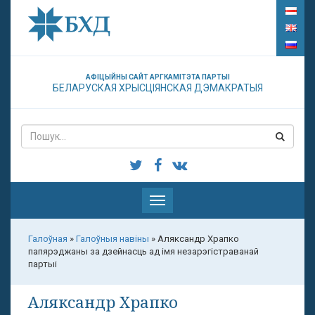
АФІЦЫЙНЫ САЙТ АРГКАМІТЭТА ПАРТЫІ
БЕЛАРУСКАЯ ХРЫСЦІЯНСКАЯ ДЭМАКРАТЫЯ
Паказаць
меню
Галоўная
»
Галоўныя навіны
»
Аляксандр Храпко
папярэджаны за дзейнасць ад імя незарэгістраванай
партыі
Аляксандр Храпко