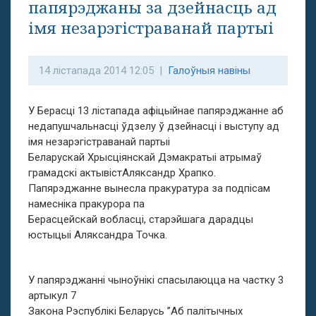
папярэджаны за дзейнасць ад
імя незарэгістраванай партыі
14 лістапада 2014 12:05 |
Галоўныя навіны
У Берасці 13 лістапада афіцыйнае папярэджанне аб
недапушчальнасці ўдзелу ў дзейнасці і выступу ад
імя незарэгістраванай партыі
Беларускай Хрысціянскай Дэмакратыі атрымаў
грамадскі актывістАляксандр Храпко.
Папярэджанне вынесла пракуратура за подпісам
намесніка пракурора па
Берасцейскай вобласці, старэйшага дарадцы
юстыцыі Аляксандра Точка.
У папярэджанні чыноўнікі спасылаюцца на частку 3
артыкул 7
Закона Рэспублікі Беларусь ’’Аб палітычных