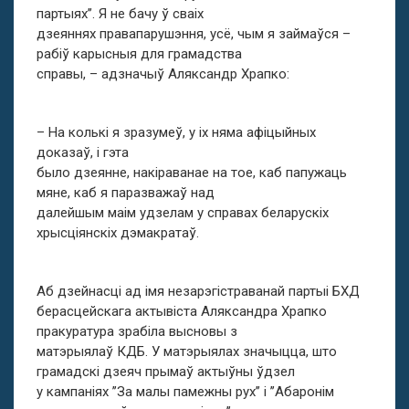
партыях’’. Я не бачу ў сваіх
дзеяннях правапарушэння, усё, чым я займаўся –
рабіў карысныя для грамадства
справы, – адзначыў Аляксандр Храпко:
– На колькі я зразумеў, у іх няма афіцыйных
доказаў, і гэта
было дзеянне, накіраванае на тое, каб папужаць
мяне, каб я паразважаў над
далейшым маім удзелам у справах беларускіх
хрысціянскіх дэмакратаў.
Аб дзейнасці ад імя незарэгістраванай партыі БХД
берасцейскага актывіста Аляксандра Храпко
пракуратура зрабіла высновы з
матэрыялаў КДБ. У матэрыялах значыцца, што
грамадскі дзеяч прымаў актыўны ўдзел
у кампаніях ’’За малы памежны рух’’ і ’’Абаронім