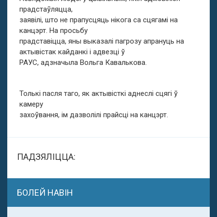
прадстаўляцца,
заявілі, што не прапусцяць нікога са сцягамі на
канцэрт. На просьбу
прадставіцца, яны выказалі пагрозу апрануць на
актывістак кайданкі і адвезці ў
РАУС, адзначыла Вольга Кавалькова.
Толькі пасля таго, як актывісткі аднеслі сцягі ў
камеру
захоўвання, ім дазволілі прайсці на канцэрт.
ПАДЗЯЛІЦЦА:
БОЛЕЙ НАВІН