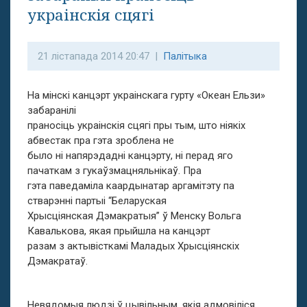
украінскія сцягі
21 лістапада 2014 20:47 |
Палітыка
На мінскі канцэрт украінскага гурту «Океан Ельзи»
забаранілі
праносіць украінскія сцягі пры тым, што ніякіх
абвестак пра гэта зроблена не
было ні напярэдадні канцэрту, ні перад яго
пачаткам з гукаўзмацняльнікаў. Пра
гэта паведаміла каардынатар аргамітэту па
стварэнні партыі “Беларуская
Хрысціянская Дэмакратыя” ў Менску Вольга
Кавалькова, якая прыйшла на канцэрт
разам з актывісткамі Маладых Хрысціянскіх
Дэмакратаў.
Невядомыя людзі ў цывільным, якія адмовіліся