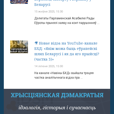
Беларусі
15 жніўня 2025, 15:30
Дэлегаты Парламенскай Асабмлеі Рады
Еўропы прынялі заяву на конт парушэнняў ...
🎥 Новае відэа на YouTube-канале
БХД: «Якім можа быць еўрапейскі
шлях Беларусі і як да яго прыйсці?
(частка 3)»
14 ліпеня 2025, 15:00
На канале «Навіны БХД» выйшла трэцяя
частка аналітычнага відэа пра ...