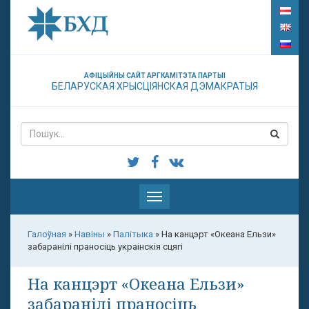
АФІЦЫЙНЫ САЙТ АРГКАМІТЭТА ПАРТЫІ
БЕЛАРУСКАЯ ХРЫСЦІЯНСКАЯ ДЭМАКРАТЫЯ
Паказаць
меню
Галоўная
»
Навіны
»
Палітыка
»
На канцэрт «Океана Ельзи»
забаранілі праносіць украінскія сцягі
На канцэрт «Океана Ельзи»
забаранілі праносіць