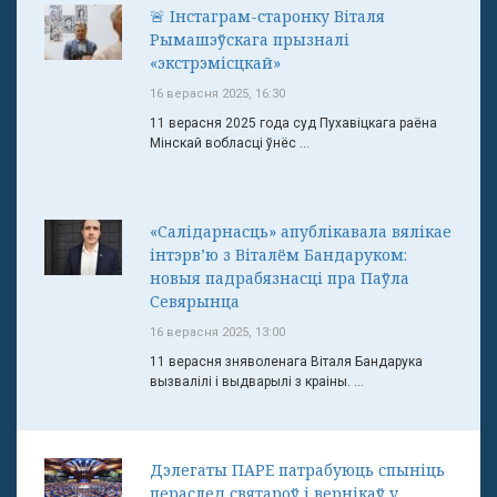
🚨 Інстаграм-старонку Віталя
Рымашэўскага прызналі
«экстрэмісцкай»
16 верасня 2025, 16:30
11 верасня 2025 года суд Пухавіцкага раёна
Мінскай вобласці ўнёс ...
«Салідарнасць» апублікавала вялікае
інтэрв’ю з Віталём Бандаруком:
новыя падрабязнасці пра Паўла
Севярынца
16 верасня 2025, 13:00
11 верасня зняволенага Віталя Бандарука
вызвалілі і выдварылі з краіны. ...
Дэлегаты ПАРЕ патрабуюць спыніць
пераслед святароў і вернікаў у