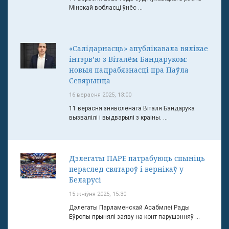
Мінскай вобласці ўнёс ...
«Салідарнасць» апублікавала вялікае
інтэрв’ю з Віталём Бандаруком:
новыя падрабязнасці пра Паўла
Севярынца
16 верасня 2025, 13:00
11 верасня зняволенага Віталя Бандарука
вызвалілі і выдварылі з краіны. ...
Дэлегаты ПАРЕ патрабуюць спыніць
пераслед святароў і вернікаў у
Беларусі
15 жніўня 2025, 15:30
Дэлегаты Парламенскай Асабмлеі Рады
Еўропы прынялі заяву на конт парушэнняў ...