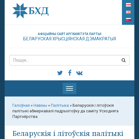
АФІЦЫЙНЫ САЙТ АРГКАМІТЭТА ПАРТЫІ
БЕЛАРУСКАЯ ХРЫСЦІЯНСКАЯ ДЭМАКРАТЫЯ
Паказаць
меню
Галоўная
»
Навіны
»
Палітыка
»
Беларускія і літоўскія
палітыкі абмеркавалі падрыхтоўку да саміту Усходняга
Партнёрства
Беларускія і літоўскія палітыкі