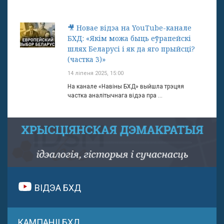
🎥 Новае відэа на YouTube-канале
БХД: «Якім можа быць еўрапейскі
шлях Беларусі і як да яго прыйсці?
(частка 3)»
14 ліпеня 2025, 15:00
На канале «Навіны БХД» выйшла трэцяя
частка аналітычнага відэа пра ...
ВІДЭА БХД
КАМПАНІІ БХД