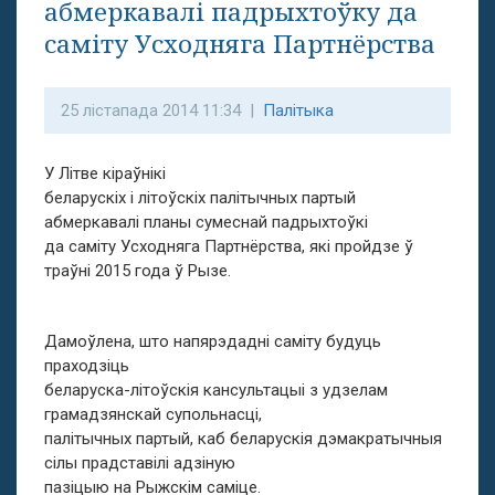
абмеркавалі падрыхтоўку да
саміту Усходняга Партнёрства
25 лістапада 2014 11:34 |
Палітыка
У Літве кіраўнікі
беларускіх і літоўскіх палітычных партый
абмеркавалі планы сумеснай падрыхтоўкі
да саміту Усходняга Партнёрства, які пройдзе ў
траўні 2015 года ў Рызе.
Дамоўлена, што напярэдадні саміту будуць
праходзіць
беларуска-літоўскія кансультацыі з удзелам
грамадзянскай супольнасці,
палітычных партый, каб беларускія дэмакратычныя
сілы прадставілі адзіную
пазіцыю на Рыжскім саміце.