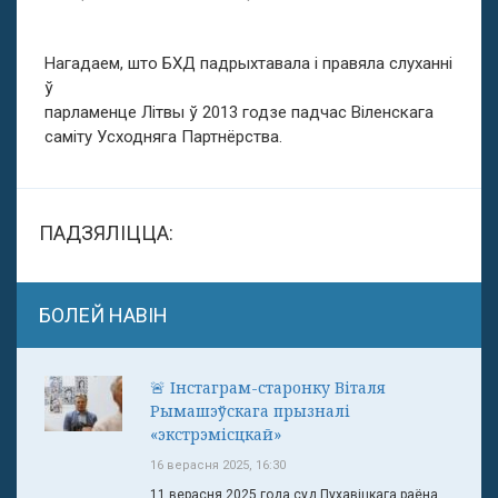
Нагадаем, што БХД падрыхтавала і правяла слуханні
ў
парламенце Літвы ў 2013 годзе падчас Віленскага
саміту Усходняга Партнёрства.
ПАДЗЯЛІЦЦА:
БОЛЕЙ НАВІН
🚨 Інстаграм-старонку Віталя
Рымашэўскага прызналі
«экстрэмісцкай»
16 верасня 2025, 16:30
11 верасня 2025 года суд Пухавіцкага раёна