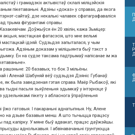
алістаў і грамадзкіх актывістаў склалі міліцэйскія
ным пікетаваньні. Адзіны «доказ» у справах, да якога
П
тэрнэт-сайтаў, дзе некалькі чалавек сфатаграфаваліся
над трыма фігурантамі справы.
Казакевічам. Доўжыўся ён 20 хвілін, кажа Зьміцер:
я акцыя, мастацкая фатасэсія, што мне вельмі
й мастацкай ідэяй. Судзьдзя запыталася, у чым
Т
прыгожа. Адзіным доказам у міліцыянта быў тэкст з
Р
Д
здымку. Ён на судзе таксама падтрымаў напісанае ім жа
кетаваньне».
рашэньне: 20 базавых, то бок 3 мільёны.
Ф
й і Аленай Шабуняй вёў судзьдзя Дзяніс Губанаў.
, як была заведзеная гэтая справа. Маёр Рыбакоў, які
два тыдні пасьля зьяўленьня здымкаў у інтэрнэце ў
удзельнікамі пікету з абласнога ўпраўленьня
Т
 ўжо гатовыя. І пакараньні аднатыпныя. Ну, Алене
жно на дзьве базавыя менш. А што тычыцца працэсу
ы пад капірку. У мяне быў адвакат, працэс даўжэйшы.
е прысуды аднолькавыя. І абвінавачаньні грунтуюцца