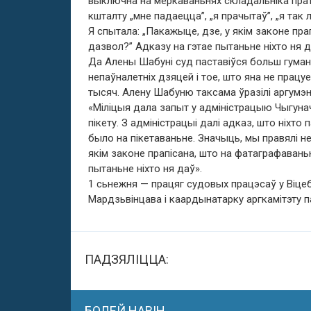
выключна на меркаваньнях складальніка прата
кшталту „мне падаецца”, „я прачытаў”, „я так 
Я спытала: „Пакажыце, дзе, у якім законе пр
дазвол?” Адказу на гэтае пытаньне ніхто ня 
Да Алены Шабуні суд паставіўся больш гуманн
непаўналетніх дзяцей і тое, што яна не працуе.
тысяч. Алену Шабуню таксама ўразілі аргумэ
«Міліцыя дала запыт у адміністрацыю Чыгунач
пікету. З адміністрацыі далі адказ, што ніхто
было на пікетаваньне. Значыць, мы правялі 
якім законе прапісана, што на фатаграфавань
пытаньне ніхто ня даў».
1 сьнежня — працяг судовых працэсаў у Віцеб
Мардзьвінцава і каардынатарку аргкамітэту п
ПАДЗЯЛІЦЦА:
БОЛЕЙ НАВІН