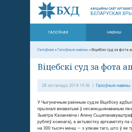
АФІЦЫЙНЫ САЙТ АРГКАМІТ
БЕЛАРУСКАЯ ХР
ГАЛОЎНАЯ
НАВІНЫ
Галоўная
»
Галоўныя навіны
»
Віцебскі суд за фота
Віцебскі суд за фота
28 лістапада 2014 19:56 |
Галоўныя навіны
У Чыгуначным раённым судзе Віцебску адбылі
прызналі вінаватымі ў несанкцыянаваным піке
Зьмітра Казакевіча і Алену Сьцяпанавуаштраф
рублёў кожнага), а актывістку аргкамітэту п
на 300 тысяч менш — з улікам таго, што ў яе т