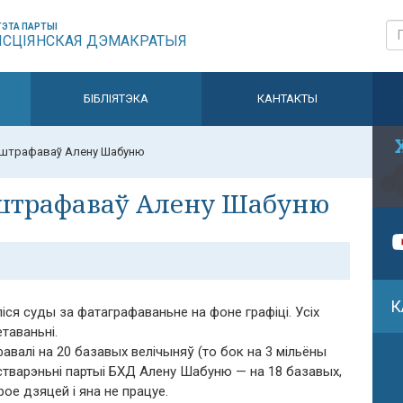
ЭТА ПАРТЫІ
ЫСЦІЯНСКАЯ ДЭМАКРАТЫЯ
БІБЛІЯТЭКА
КАНТАКТЫ
 аштрафаваў Алену Шабуню
 аштрафаваў Алену Шабуню
К
ся суды за фатаграфаваньне на фоне графіці. Усіх
таваньні.
авалі на 20 базавых велічыняў (то бок на 3 мільёны
а стварэньні партыі БХД Алену Шабуню — на 18 базавых,
рое дзяцей і яна не працуе.