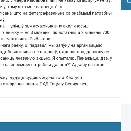
колу маёра Рыбакова, які і не хаваў сваіх аргумэнтаў,
С
лічу, таму што мне падаецца”…»
апісана, што на фатаграфаваньне са знаёмымі патрэбны
даў
а — улічыў зьмякчаючыя віну акалічнасьці:
 У выніку — ня 3 мільёны, як астатнім, а 2 мільёны 700
нты міліцыянта Рыбакова:
нага раёну, ці падавалі мы заяўку на арганізацыю
 падобных заявак не падаваў, і, адпаведна, дазволу не
несанкцыянаваную акцыю. Я спытала: „Пакажыце, дзе, у
не са знаёмымі патрэбны дазвол?” Адказу на гэтае
ску. Будуць судзіць журналіста Кастуся
а стварэньні партыі БХД Тацяну Севярынец.