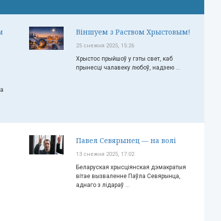
м
Віншуем з Раством Хрыстовым!
25 снежня 2025, 15:26
Хрыстос прыйшоў у гэты свет, каб
прынесці чалавеку любоў, надзею ...
ча
Павел Севярынец — на волі
13 снежня 2025, 17:02
Беларуская хрысціянская дэмакратыя
вітае вызваленне Паўла Севярынца,
аднаго з лідараў ...