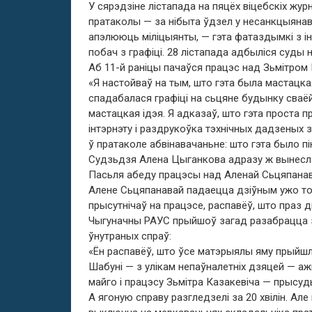
У сярэдзіне лістапада на пяцёх віцебскіх журн
пратаколы — за нібыта ўдзел у несанкцыянава
апэлююць міліцыянты, — гэта фатаздымкі з ін
побач з графіці. 28 лістапада адбыліся суды 
Аб 11-й раніцы пачаўся працэс над Зьмітром 
«Я настойваў на тым, што гэта была мастацка
спадабалася графіці на сьцяне будынку сваё
мастацкая ідэя. Я адказаў, што гэта проста 
інтэрнэту і раздрукоўка тэхнічных дадзеных 
ў пратаколе абвінавачаньне: што гэта было пі
Судзьдзя Алена Цыганкова адразу ж вынесла 
Пасьля абеду працэсы над Аленай Сьцяпанава
Алене Сьцяпанавай падаецца дзіўным ужо тое
прысутнічаў на працэсе, распавёў, што праз 
Чыгуначны РАУС прыйшоў загад разабрацца з 
ўнутраных спраў:
«Ён распавёў, што ўсе матэрыялы яму прыйшлі
Шабуні — з улікам непаўналетніх дзяцей — а
майго і працэсу Зьмітра Казакевіча — прысуд
А ягоную справу разгледзелі за 20 хвілін. Ал