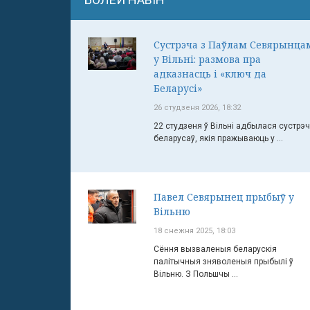
Сустрэча з Паўлам Севярынца
у Вільні: размова пра
адказнасць і «ключ да
Беларусі»
26 студзеня 2026, 18:32
22 студзеня ў Вільні адбылася сустрэ
беларусаў, якія пражываюць у ...
Павел Севярынец прыбыў у
Вільню
18 снежня 2025, 18:03
Сёння вызваленыя беларускія
палітычныя зняволеныя прыбылі ў
Вільню. З Польшчы ...