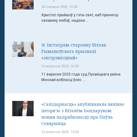
25 снежня 2025, 15:26
Хрыстос прыйшоў у гэты свет, каб прынесці
чалавеку любоў, надзею ...
🚨 Інстаграм-старонку Віталя
Рымашэўскага прызналі
«экстрэмісцкай»
16 верасня 2025, 16:30
11 верасня 2025 года суд Пухавіцкага раёна
Мінскай вобласці ўнёс ...
«Салідарнасць» апублікавала вялікае
інтэрв’ю з Віталём Бандаруком:
новыя падрабязнасці пра Паўла
Севярынца
16 верасня 2025, 13:00