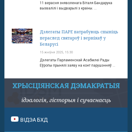
11 верасня зняволенага Віталя Бандарука
вызвалілі і выдварылі з краіны. ...
Дэлегаты ПАРЕ патрабуюць спыніць
пераслед святароў і вернікаў у
Беларусі
15 жніўня 2025, 15:30
Дэлегаты Парламенскай Асабмлеі Рады
Еўропы прынялі заяву на конт парушэнняў ...
ВІДЭА БХД