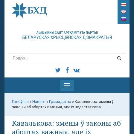
АФІЦЫЙНЫ САЙТ АРГКАМІТЭТА ПАРТЫІ
БЕЛАРУСКАЯ ХРЫСЦІЯНСКАЯ ДЭМАКРАТЫЯ
Паказаць
меню
Галоўная
»
Навіны
»
Грамадства
»
Кавалькова: змены ў
законы аб абортах важныя, але іх недастаткова
Кавалькова: змены ў законы аб
абортах важныя, але іх