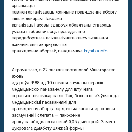
арганізацыі
павінен арганізаваць жанчыне правядзенне аборту
іншым лекарам. Таксама
арганізацыі аховы здароўя абавязаны ствараць
умовы і забяспечваць правядзенне
перадабортнага псіхалагічнага кансультавання
жанчын, якія звярнуліся па
правядзенне абортаў, паведамляе
krynitsa.info
.
Акрамя таго, з 27 снежня пастановай Міністэрства
аховы
здароўя №88 ад 10 снежня звужаны пералік
медыцынскіх паказанняў для штучнага
перапынення цяжарнасці. Так, больш не з’яўляюцца
медыцынскімі паказаннямі для
правядзення аборту сардэчныя заганы, зрокавыя
засмучэнні і слепата — паніжэнне
зроку на абодва вокі ніжэй 0,05 дыёптрый. Замест
цукровага дыябету цяжкай формы