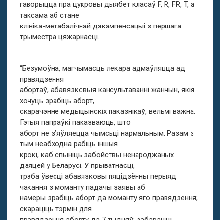
гаворыцца пра цукровы дыябет класаў F, R, FR, T, а
таксама аб стане
клініка-метабалічнай дэкампенсацыі з першага
трыместра цяжарнасці.
“Безумоўна, магчымасць лекара адмаўляцца ад
правядзення
абортаў, абавязковыя кансультаванні жанчын, якія
хочуць зрабіць аборт,
скарачэнне медыцынскіх паказнікаў, вельмі важна.
Гэтыя папраўкі паказваюць, што
аборт не з’яўляецца чымсьці нармальным. Разам з
тым неабходна рабіць іншыя
крокі, каб спыніць забойствы ненароджаных
дзяцей у Беларусі. У прыватнасці,
трэба ўвесці абавязковы пяцідзённы перыяд
чакання з моманту падачы заявы аб
намеры зрабіць аборт да моманту яго правядзення;
скараціць тэрмін для
правядзення аборту да 7 тыдняў; забараніць