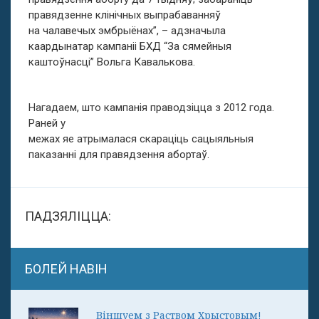
правядзенне клінічных выпрабаванняў
на чалавечых эмбрыёнах”, – адзначыла
каардынатар кампаніі БХД “За сямейныя
каштоўнасці” Вольга Кавалькова.
Нагадаем, што кампанія праводзіцца з 2012 года.
Раней у
межах яе атрымалася скараціць сацыяльныя
паказанні для правядзення абортаў.
ПАДЗЯЛІЦЦА:
БОЛЕЙ НАВІН
Віншуем з Раством Хрыстовым!