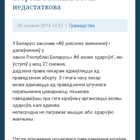
недастаткова
29 снежня 2014 13:57 |
Грамадства
У Беларусі законам «Аб унясенні змяненняў і
дапаўненняў у
закон Рэспублікі Беларусь» Аб ахове здароўя”, які
ўступіў у моц 27 снежня,
дадзена права лекарам адмаўляцца ад
правядзення аборту. З гэтага часу лекар
можа адмовіцца ад правядзення штучнага
перапынення цяжарнасці, пісьмова
паведаміўшы пра гэта кіраўніку арганізацыі аховы
здароўя, калі адмова
непасрэдна не пагражае жыццю або здароўю
жанчыны.
Пасля атрымання пiсьмовага паведамлення кіраўнік