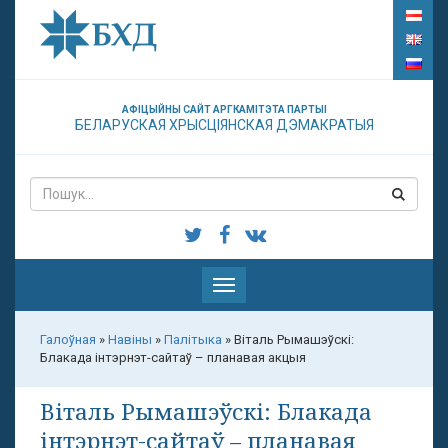
АФІЦЫЙНЫ САЙТ АРГКАМІТЭТА ПАРТЫІ
БЕЛАРУСКАЯ ХРЫСЦІЯНСКАЯ ДЭМАКРАТЫЯ
Паказаць
меню
Галоўная
»
Навіны
»
Палітыка
»
Віталь Рымашэўскі:
Блакада інтэрнэт-сайтаў – планавая акцыя
Віталь Рымашэўскі: Блакада
інтэрнэт-сайтаў – планавая