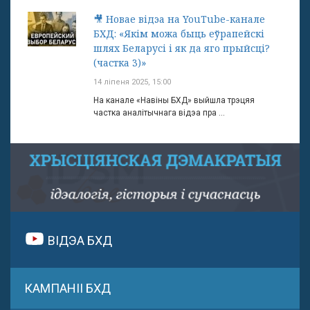
🎥 Новае відэа на YouTube-канале
БХД: «Якім можа быць еўрапейскі
шлях Беларусі і як да яго прыйсці?
(частка 3)»
14 ліпеня 2025, 15:00
На канале «Навіны БХД» выйшла трэцяя
частка аналітычнага відэа пра ...
ВІДЭА БХД
КАМПАНІІ БХД