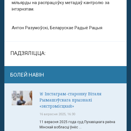
мільярды на распрацоўку метадаў кантролю за
інтэрнэтам.
Антон Разумоўскі, Беларускае Радыё Рацыя
ПАДЗЯЛІЦЦА:
БОЛЕЙ НАВІН
🚨 Інстаграм-старонку Віталя
Рымашэўскага прызналі
«экстрэмісцкай»
16 верасня 2025, 16:30
11 верасня 2025 года суд Пухавіцкага раёна
Мінскай вобласці ўнёс ...