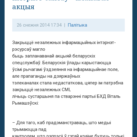
акцыя
26 снежня 2014 17:34 |
Палітыка
Закрыццё незалежных інфармацыйных інтэрнэт-
рэсурсаў магло
быць запланаванай акцыяй беларускіх
спецслужбаў. Беларускія ўлады карыстаюцца
ўсімі рычагамі ўздзеяння на інфармацыйнае поле,
але прапаганды на дзяржаўных
тэлеканалах стала недастаткова, цяпер ім патрэбна
закрыццё незалежных СМІ,
лічыць сустаршыня па стварэнні партыі БХД Віталь
Рымашэўскі:
– Для таго, каб прадэманстраваць, што медыі
трымаюцца пад
кантролем, што рэпрэсіі ў гэтай краіне будуць толькі