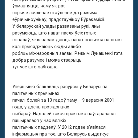
ўзмацняцца, чаму як раз
спрыяе лаяльнае стаўленне да рэжыма
еўрачыноўнікаў, прадстаўнікоў Еўракамісіі.
У беларускай улады развязаны рукі, яны
разумеюць, што нават пасля ўсіх гэтых
сігналаў, якія часам даюць нават польскія палітыкі,
калі прыязджаюць сюды альбо
робяць міжнародныя заявы. Рэжым Лукашэнкі гэта
добра разумее і можа стварыць
тут усё што заўгодна.
Упершыню блакаваць рэсурсы ў Беларусі па
палітычных прычынах
пачалі болей за 13 гадоў таму – 9 верасня 2001
года, у дзень прэзідэнцкіх
выбараў. Надалей такая практыка паўтаралася і
пашыралася ў час вялікіх
палітычных падзеяў. У 2012 годзе з’явілася
інфармацыя пра тое, што Беларусь выдаткуе