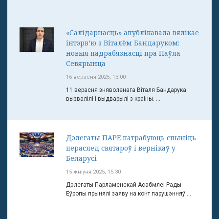
«Салідарнасць» апублікавала вялікае
інтэрв’ю з Віталём Бандаруком:
новыя падрабязнасці пра Паўла
Севярынца
16 верасня 2025, 13:00
11 верасня зняволенага Віталя Бандарука
вызвалілі і выдварылі з краіны. ...
Дэлегаты ПАРЕ патрабуюць спыніць
пераслед святароў і вернікаў у
Беларусі
15 жніўня 2025, 15:30
Дэлегаты Парламенскай Асабмлеі Рады
Еўропы прынялі заяву на конт парушэнняў ...