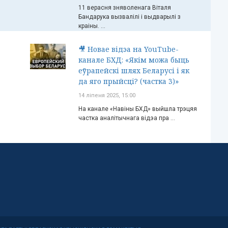
11 верасня зняволенага Віталя
Бандарука вызвалілі і выдварылі з
краіны. ...
🎥 Новае відэа на YouTube-
канале БХД: «Якім можа быць
еўрапейскі шлях Беларусі і як
да яго прыйсці? (частка 3)»
14 ліпеня 2025, 15:00
На канале «Навіны БХД» выйшла трэцяя
частка аналітычнага відэа пра ...