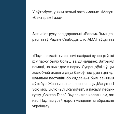
У аўтобусе, у якім везьлі затрыманых, «Магу
«Сэктарам Газа»
Актывіст руху салідарнасьці «Разам» Зьміцер
распавёў Радыё Свабода, што АМАПаўцы зьдзе
«Падчас малітвы за намі назіралі супрацоўнік
іх у парку было больш за 20 чалавек. Затрым
памяці, на выхадзе з парку. Супрацоўнікі ў ц
жалобнай акцыі з двух бакоў пад рукі і цягнул
шчыльна паставілі, бо сядзеньні былі заняты
аўтобус. Жанчыны пачалі сьпяваць „Магутны 
ўсю моц уключылі „Ramstein”, а пасьля песьн
гурту „Сэктар Газа”. Зьдзекліва казалі нам, 
нас. Падчас усёй дарогі міліцыянты абразьліва
украінцаў.