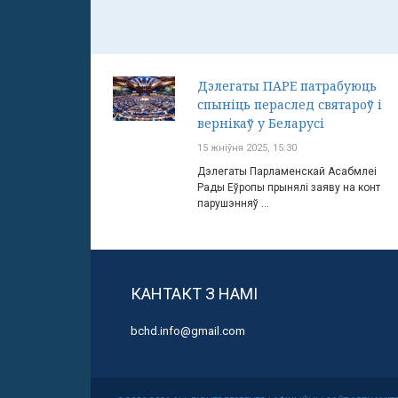
Дэлегаты ПАРЕ патрабуюць
спыніць пераслед святароў і
вернікаў у Беларусі
15 жніўня 2025, 15:30
Дэлегаты Парламенскай Асабмлеі
Рады Еўропы прынялі заяву на конт
парушэнняў ...
КАНТАКТ З НАМІ
bchd.info@gmail.com