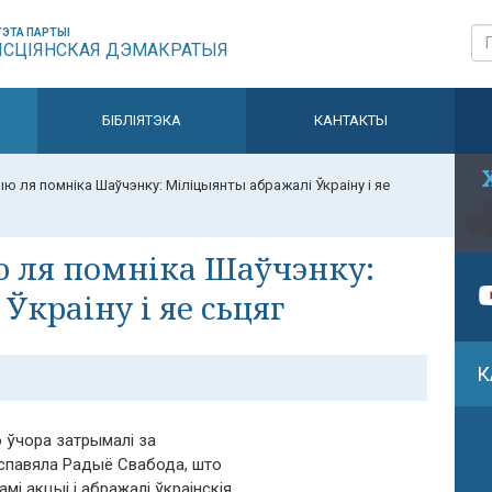
ЭТА ПАРТЫІ
ЫСЦІЯНСКАЯ ДЭМАКРАТЫЯ
БІБЛІЯТЭКА
КАНТАКТЫ
 ля помніка Шаўчэнку: Міліцыянты абражалі Ўкраіну і яе
 ля помніка Шаўчэнку:
краіну і яе сьцяг
К
 ўчора затрымалі за
распавяла Радыё Свабода, што
мі акцыі і абражалі ўкраінскія