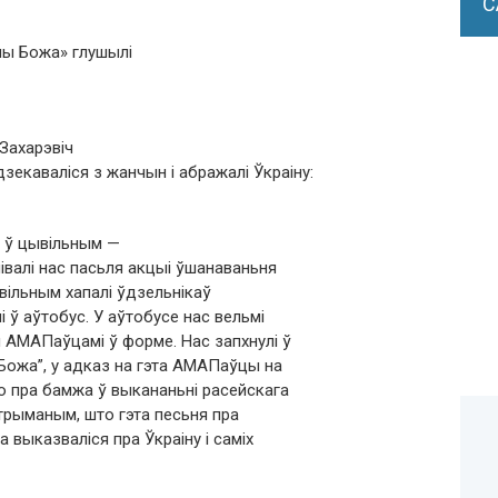
С
тны Божа» глушылі
 Захарэвіч
каваліся з жанчын і абражалі Ўкраіну:
і ў цывільным —
лівалі нас пасьля акцыі ўшанаваньня
ывільным хапалі ўдзельнікаў
і ў аўтобус. У аўтобусе нас вельмі
я АМАПаўцамі ў форме. Нас запхнулі ў
Божа”, у адказ на гэта АМАПаўцы на
ю пра бамжа ў выкананьні расейскага
затрыманым, што гэта песьня пра
 выказваліся пра Ўкраіну і саміх