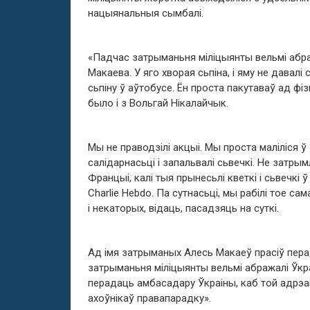
нацыянальныя сымбалі.
«Падчас затрыманьня міліцыянты вельмі абр
Макаева. У яго хворая сьпіна, і яму не давалі с
сьпіну ў аўтобусе. Ён проста пакутаваў ад ф
было і з Вольгай Нікалайчык.
Мы не праводзілі акцыі. Мы проста маліліся ў
салідарнасьці і запальвалі сьвечкі. Не затр
Францыі, калі тыя прынесьлі кветкі і сьвечкі 
Charlie Hebdo. Па сутнасьці, мы рабілі тое са
і некаторых, відаць, пасадзяць на суткі.
Ад імя затрыманых Алесь Макаеў прасіў пера
затрыманьня міліцыянты вельмі абражалі Ўкра
перадаць амбасадару Ўкраіны, каб той адрэаг
ахоўнікаў правапарадку».