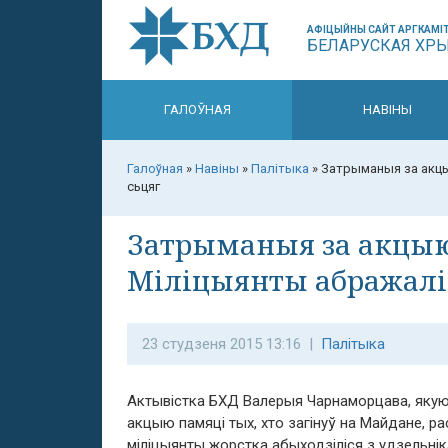
АФІЦЫЙНЫ САЙТ АРГКАМІТ
БЕЛАРУСКАЯ ХР
ГАЛОЎНАЯ
НАВІНЫ
Галоўная
»
Навіны
»
Палітыка
»
Затрыманыя за акцыю
сьцяг
Затрыманыя за акцыю
Міліцыянты абражалі Ў
23 студзеня 2015 13:16 |
Палітыка
Актывістка БХД Валерыя Чарнаморцава, якую
акцыю памяці тых, хто загінуў на Майдане, 
міліцыянты жорстка абыходзіліся з удзельніка