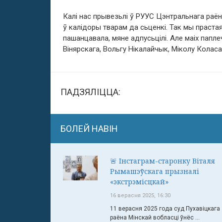
Калі нас прывезьлі ў РУУС Цэнтральнага раёну
ў калідоры тварам да сьценкі. Так мы прастая
пашанцавала, мяне адпусьцілі. Але маіх папл
Вінярскага, Вольгу Нікалайчык, Міколу Коласа
ПАДЗЯЛІЦЦА:
БОЛЕЙ НАВІН
🚨 Інстаграм-старонку Віталя
Рымашэўскага прызналі
«экстрэмісцкай»
16 верасня 2025, 16:30
11 верасня 2025 года суд Пухавіцкага
раёна Мінскай вобласці ўнёс ...