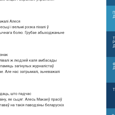
П
ажалі Алеся
есьці і вельмі рэзка піхалі ў
ізычнага болю. Грубае абыходжаньне
Т
Р
Д
 знак
ымлівалі ж людзей каля амбасады
Ф
ў памяць загінулых журналістаў
мае. Але нас затрымалі, зьневажалі
Т
даць, што падчас
іну, яе сьцяг. Алесь Макаеў прасіў
аваў на такія паводзіны беларускіх