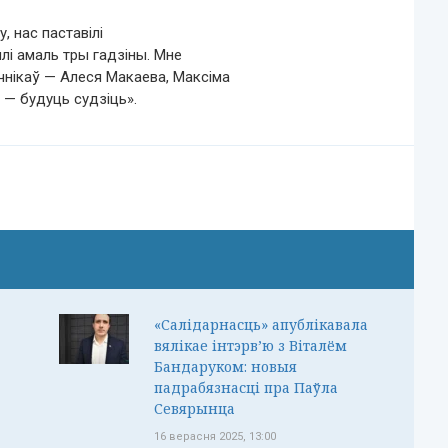
, нас паставілі
лі амаль тры гадзіны. Мне
ечнікаў — Алеся Макаева, Максіма
 — будуць судзіць».
«Салідарнасць» апублікавала
вялікае інтэрв’ю з Віталём
Бандаруком: новыя
падрабязнасці пра Паўла
Севярынца
16 верасня 2025, 13:00