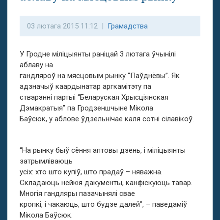
03 лютага 2015 11:12 |
Грамадства
У Гродне міліцыянты раніцай 3 лютага ўчынілі
аблаву на
гандляроў на мясцовым рынку “Паўднёвы”. Як
адзначыў каардынатар аргкамітэту па
стварэнні партыі “Беларуская Хрысціянская
Дэмакратыя” па Гродзеншчыне Мікола
Баўсюк, у аблове ўдзельнічае каля сотні сілавікоў.
“На рынку быў сёння аптовы дзень, і міліцыянты
затрымліваюць
усіх: хто што купіў, што прадаў – няважна.
Складаюць нейкія дакументы, канфіскуюць тавар.
Многія гандляры пазачынялі свае
кропкі, і чакаюць, што будзе далей”, – паведаміў
Мікола Баўсюк.