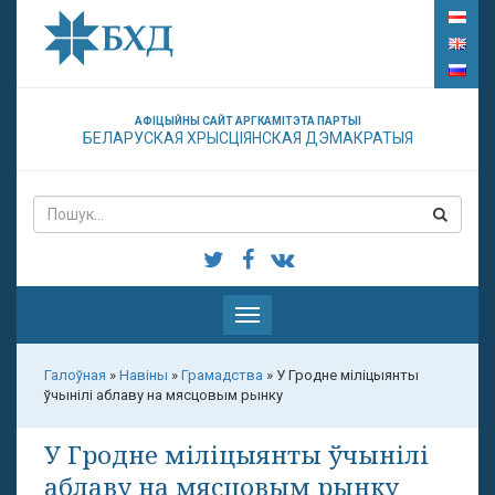
АФІЦЫЙНЫ САЙТ АРГКАМІТЭТА ПАРТЫІ
БЕЛАРУСКАЯ ХРЫСЦІЯНСКАЯ ДЭМАКРАТЫЯ
Паказаць
меню
Галоўная
»
Навіны
»
Грамадства
»
У Гродне міліцыянты
ўчынілі аблаву на мясцовым рынку
У Гродне міліцыянты ўчынілі
аблаву на мясцовым рынку