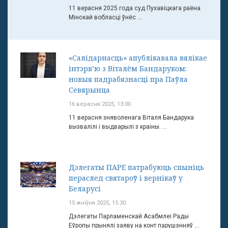
11 верасня 2025 года суд Пухавіцкага раёна
Мінскай вобласці ўнёс ...
«Салідарнасць» апублікавала вялікае
інтэрв’ю з Віталём Бандаруком:
новыя падрабязнасці пра Паўла
Севярынца
16 верасня 2025, 13:00
11 верасня зняволенага Віталя Бандарука
вызвалілі і выдварылі з краіны. ...
Дэлегаты ПАРЕ патрабуюць спыніць
пераслед святароў і вернікаў у
Беларусі
15 жніўня 2025, 15:30
Дэлегаты Парламенскай Асабмлеі Рады
Еўропы прынялі заяву на конт парушэнняў ...