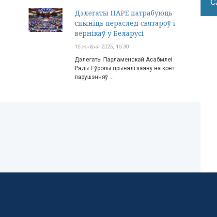
С
Дэлегаты ПАРЕ патрабуюць
спыніць пераслед святароў і
вернікаў у Беларусі
15 жніўня 2025, 15:30
Дэлегаты Парламенскай Асабмлеі
Рады Еўропы прынялі заяву на конт
парушэнняў ...