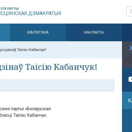
ЭТА ПАРТЫІ
ЫСЦІЯНСКАЯ ДЭМАКРАТЫЯ
БІБЛІЯТЭКА
КАНТАКТЫ
родзінаў Таісію Кабанчук!
зінаў Таісію Кабанчук!
К
рэнні партыі «Беларуская
ласці Таісію Кабанчук.