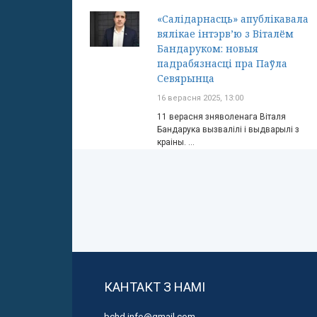
«Салідарнасць» апублікавала
вялікае інтэрв’ю з Віталём
Бандаруком: новыя
падрабязнасці пра Паўла
Севярынца
16 верасня 2025, 13:00
11 верасня зняволенага Віталя
Бандарука вызвалілі і выдварылі з
краіны. ...
КАНТАКТ З НАМІ
bchd.info@gmail.com