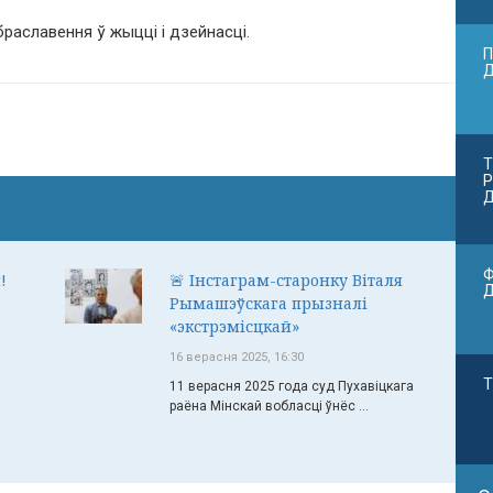
браславення ў жыцці і дзейнасці.
П
Т
Р
Д
Ф
!
🚨 Інстаграм-старонку Віталя
Рымашэўскага прызналі
«экстрэмісцкай»
16 верасня 2025, 16:30
Т
11 верасня 2025 года суд Пухавіцкага
раёна Мінскай вобласці ўнёс ...