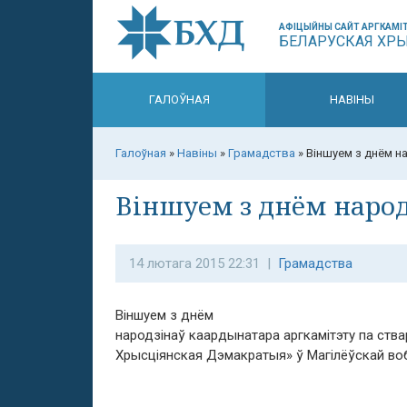
АФІЦЫЙНЫ САЙТ АРГКАМІТ
БЕЛАРУСКАЯ ХР
ГАЛОЎНАЯ
НАВІНЫ
Галоўная
»
Навіны
»
Грамадства
»
Віншуем з днём на
Віншуем з днём народ
14 лютага 2015 22:31 |
Грамадства
Віншуем з днём
народзінаў каардынатара аргкамітэту па ства
Хрысціянская Дэмакратыя» ў Магілёўскай воб