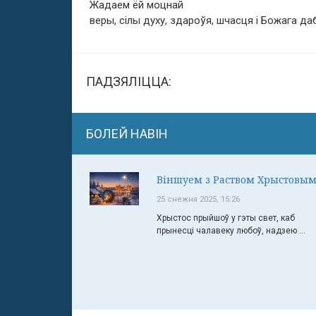
Жадаем ёй моцнай
веры, сілы духу, здароўя, шчасця і Божага да
ПАДЗЯЛІЦЦА:
БОЛЕЙ НАВІН
Віншуем з Раством Хрыстовым
25 снежня 2025, 15:26
Хрыстос прыйшоў у гэты свет, каб
прынесці чалавеку любоў, надзею ...