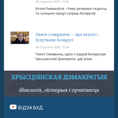
06 студзеня 2026, 15:26
Віталь Рымашэўскі: «Чаму цяперашні падыход
па санкцыях працуе супраць беларусаў ...
Павел Севярынец — пра падзеі і
будучыню Беларусі
06 студзеня 2026, 15:24
Павел Севярынец, адзін з лідараў Беларускай
Хрысціянскай Дэмакратыі, даў шэраг ...
ВІДЭА БХД