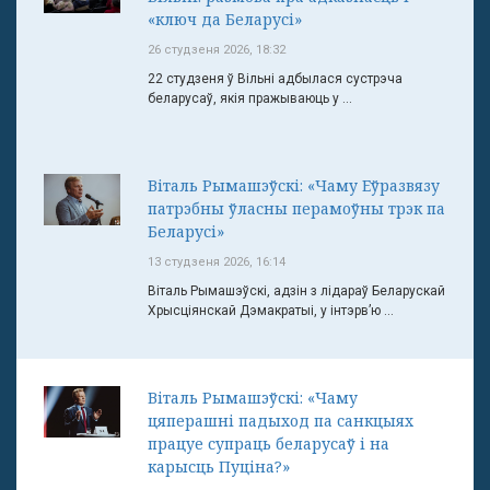
«ключ да Беларусі»
26 студзеня 2026, 18:32
22 студзеня ў Вільні адбылася сустрэча
беларусаў, якія пражываюць у ...
Віталь Рымашэўскі: «Чаму Еўразвязу
патрэбны ўласны перамоўны трэк па
Беларусі»
13 студзеня 2026, 16:14
Віталь Рымашэўскі, адзін з лідараў Беларускай
Хрысціянскай Дэмакратыі, у інтэрв’ю ...
Віталь Рымашэўскі: «Чаму
цяперашні падыход па санкцыях
працуе супраць беларусаў і на
карысць Пуціна?»