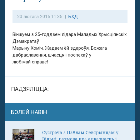
20 лютага 2015 11:35 |
БХД
Віншуем з 25-годдзем лідара Маладых Хрысціянскіх
Дэмакратаў
Марыну Хоміч. Жадаем ёй здароўя, Божага
дабраславення, шчасця і поспехаў у
любімай справе!
ПАДЗЯЛІЦЦА:
БОЛЕЙ НАВІН
Сустрэча з Паўлам Севярынцам у
Вільні: размова пра адказнасць і