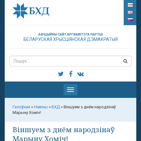
АФІЦЫЙНЫ САЙТ АРГКАМІТЭТА ПАРТЫІ
БЕЛАРУСКАЯ ХРЫСЦІЯНСКАЯ ДЭМАКРАТЫЯ
Паказаць
меню
Галоўная
»
Навіны
»
БХД
»
Віншуем з днём народзінаў
Марыну Хоміч!
Віншуем з днём народзінаў
Марыну Хоміч!