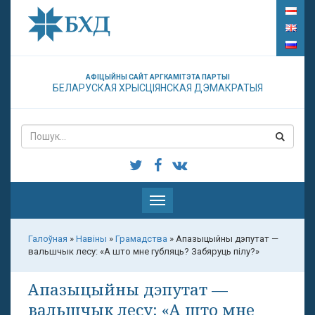
АФІЦЫЙНЫ САЙТ АРГКАМІТЭТА ПАРТЫІ
БЕЛАРУСКАЯ ХРЫСЦІЯНСКАЯ ДЭМАКРАТЫЯ
Паказаць
меню
Галоўная
»
Навіны
»
Грамадства
»
Апазыцыйны дэпутат —
вальшчык лесу: «А што мне губляць? Забяруць пілу?»
Апазыцыйны дэпутат —
вальшчык лесу: «А што мне