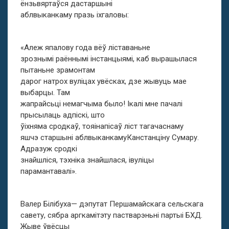
ёнзьвяртаўся дастаршыні
аблвыканкаму празь іхгаловы:
«Алеж япалову года вёў ліставаньне
зрознымі раённымі інстанцыямі, каб вырашылася
пытаньне зрамонтам
дарог натрох вуліцах увёсках, дзе жывуць мае
выбарцы. Там
жапрайсьці немагчыма было! Ікалі мне пачалі
прысылаць адпіскі, што
ўіхняма сродкаў, тояінапісаў ліст тагачаснаму
яшчэ старшыні аблвыканкамуКанстанціну Сумару.
Адразуж сродкі
знайшліся, тэхніка знайшлася, івуліцы
парамантавалі».
Валер Білібуха— дэпутат Першамайскага сельскага
савету, сябра аргкамітэту пастварэньні партыі БХД.
Жыве ўвёсцы