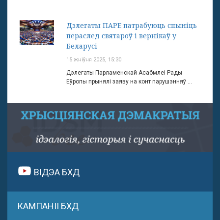
Дэлегаты ПАРЕ патрабуюць спыніць
пераслед святароў і вернікаў у
Беларусі
15 жніўня 2025, 15:30
Дэлегаты Парламенскай Асабмлеі Рады
Еўропы прынялі заяву на конт парушэнняў ...
ВІДЭА БХД
КАМПАНІІ БХД