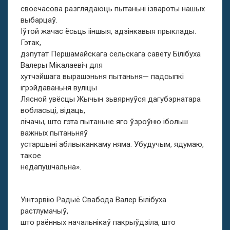
своечасова разглядаюць пытаньні ізвароты нашых
выбарцаў.
Іўтой жачас ёсьць ііншыя, адзінкавыя прыклады.
Гэтак,
дэпутат Першамайскага сельскага савету Білібуха
Валеры Мікалаевіч для
хутчэйшага вырашэньня пытаньня— падсыпкі
ігрэйдаваньня вуліцы
Лясной увёсцы Жычын зьвярнуўся дагубэрнатара
вобласьці, відаць,
лічачы, што гэта пытаньне яго ўзроўню ібольш
важных пытаньняў
устаршыні аблвыканкаму няма. Убудучым, ядумаю,
такое
недапушчальна».
Уінтэрвію Радыё Свабода Валер Білібуха
растлумачыў,
што раённых начальнікаў пакрыўдзіла, што