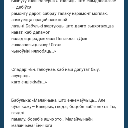
Білібуху «наш Валерык», хваляць, што ёнімдапамагае
— дабіўся
рамонту дарог, сабраў талаку нарамонт могілак,
апякуецца працай вясковай
лазьні. Бабулькі жартуюць, што даяго зьвяртаюцца
нават, каб дапамог
наладзіць радыёхвалі.Пытаюся: «Дык
ёнжаапазыцыянэр! Ягож
чыноўнікі нялюбяць…»
Спадар: «Ён, галоўнае, каб наш дэпутат быў,
асупраць
каго ёнцізкімён…»
Бабулька: «Малайчына, што ённемаўчыць… Але
яўсё кажу— Валерык, глядзі, боцябе заб’е нехта. Ты,
глядзі,
памалу, бозаб’е яшчэ хто… Малайчынаён,
малайчына! Ённічога