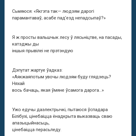
Сьмяюся: «Якгэта так— людзям дарогі
парамантаваў, асабе пад’езд непадсыпаў?»
Я ж просты вальшчык лесу ў лясьніцтве, на пасады,
катэджы ды
іншыя прывілеі не прэтэндую
Дэпутат жартуе ўадказ:
«Аякжаяпотым увочы людзям буду глядзець?
Няхай
вось бачаць, якая ўмяне ўсамога дарога…»
Ужо едучы даэлектрычкі, пытаюся ўспадара
Білібухі, цінебаіцца ёнадкрыта выказваць сваю
апазыцыйнасьць,
цінебаіцца перасьледу.