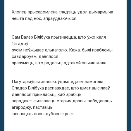
Хлопец прысаромлена глядзіць удол дымармыча
нешта пад нос, апраўдваючыся.
Сам Валер Білібуха прызнаецца, што ўжо каля
15гадоў
зусім неўжывае алькаголю. Кажа, былі праблемы
саздароўем, давялося
зразумець, што радасьці адтакой звычкі мала.
Пагутарыўшы зьвяскоўцамі, едзем намогілкі.
Спадар Білібуха распавядае, што шмат высілкаў
давялося прыкласьці, каб зрабіць
парадак— сьпілаваць старыя дрэвы, пабудаваць
агароджу, паставіць
іасьвяціць новы дубовы крыж…