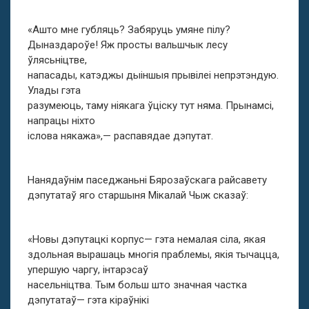
«Ашто мне губляць? Забяруць умяне пілу?
Дыназдароўе! Яж просты вальшчык лесу
ўлясьніцтве,
напасады, катэджы дыіншыя прывілеі непрэтэндую.
Улады гэта
разумеюць, таму ніякага ўціску тут няма. Прынамсі,
напрацы ніхто
іслова някажа»,— распавядае дэпутат.
Нанядаўнім паседжаньні Бярозаўскага райсавету
дэпутатаў яго старшыня Мікалай Чыж сказаў:
«Новы дэпутацкі корпус— гэта немалая сіла, якая
здольная вырашаць многія праблемы, якія тычацца,
упершую чаргу, інтарэсаў
насельніцтва. Тым больш што значная частка
дэпутатаў— гэта кіраўнікі