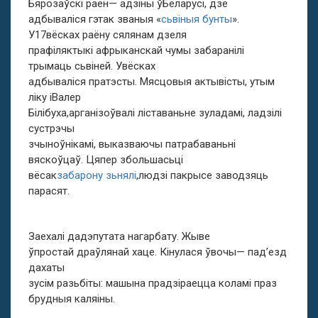
Бярозаўскі раён— адзіны ўБеларусі, дзе
адбываліся гэтак званыя «
сьвіныя бунты
».
У17вёсках раёну сялянам дзеля
прафіляктыкі афрыканскай чумы забаранілі
трымаць сьвіней. Увёсках
адбываліся пратэсты. Мясцовыя актывісты, утым
ліку іВалер
Білібуха,арганізоўвалі ліставаньне зуладамі, ладзілі
сустрэчы
зчыноўнікамі, выказваючы патрабаваньні
вяскоўцаў. Цяпер збольшасьці
вёсак
забарону зьнялі
,людзі пакрысе заводзяць
парасят.
Заехалі дадэпутата нагарбату. Жыве
ўпростай драўлянай хаце. Кінулася ўвочы— пад’езд
дахаты
зусім разьбіты: машына прадзіраецца коламі праз
брудныя каляіны.