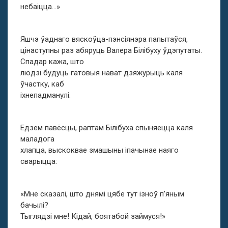
небаіцца…»
Яшчэ ўаднаго вяскоўца-пэнсіянэра папытаўся,
цінаступны раз абяруць Валера Білібуху ўдэпутаты.
Спадар кажа, што
людзі будуць гатовыя нават дзяжурыць каля
ўчастку, каб
іхнепадманулі.
Едзем павёсцы, раптам Білібуха спыняецца каля
маладога
хлапца, выскоквае змашыны іпачынае наяго
сварыцца:
«Мне сказалі, што днямі цябе тут ізноў п’яным
бачылі?
Тыглядзі мне! Кідай, боятабой займуся!»