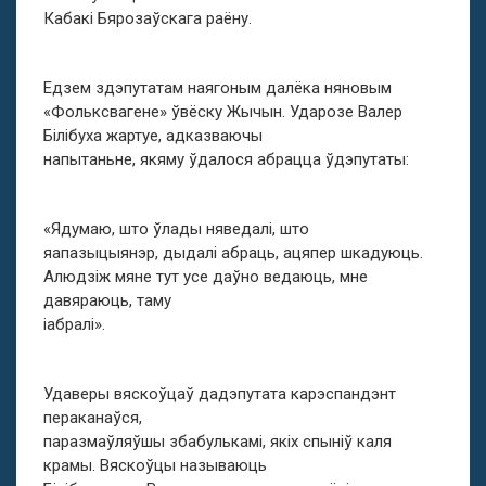
Кабакі Бярозаўскага раёну.
Едзем здэпутатам наягоным далёка няновым
«Фольксвагене» ўвёску Жычын. Ударозе Валер
Білібуха жартуе, адказваючы
напытаньне, якяму ўдалося абрацца ўдэпутаты:
«Ядумаю, што ўлады няведалі, што
яапазыцыянэр, дыдалі абраць, ацяпер шкадуюць.
Алюдзіж мяне тут усе даўно ведаюць, мне
давяраюць, таму
іабралі».
Удаверы вяскоўцаў дадэпутата карэспандэнт
пераканаўся,
паразмаўляўшы збабулькамі, якіх спыніў каля
крамы. Вяскоўцы называюць