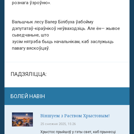
рознага ўзроўню».
Вальшчык лесу Валер Білібуха ўабойму
дэпутатаў-кіраўнікоў неўваходзіць. Але ён— жывое
сьведчаньне, што
зусім нятрэба быць начальнікам, каб заслужыць
павагу вяскоўцаў.
ПАДЗЯЛІЦЦА:
БОЛЕЙ НАВІН
Віншуем з Раством Хрыстовым!
25 снежня 2025, 15:26
Хрыстос прыйшоў у гэты свет, каб прынесці