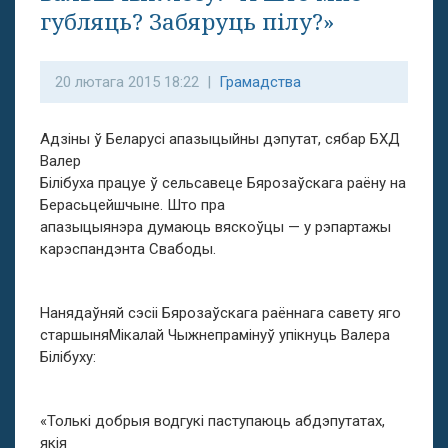
губляць? Забяруць пілу?»
20 лютага 2015 18:22 |
Грамадства
Адзіны ў Беларусі апазыцыйны дэпутат, сябар БХД
Валер
Білібуха працуе ў сельсавеце Бярозаўскага раёну на
Берасьцейшчыне. Што пра
апазыцыянэра думаюць вяскоўцы — у рэпартажы
карэспандэнта Свабоды.
Нанядаўняй сэсіі Бярозаўскага раённага савету яго
старшыняМікалай Чыжнепрамінуў упікнуць Валера
Білібуху:
«Толькі добрыя водгукі паступаюць абдэпутатах,
якія