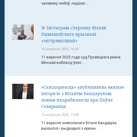
чалавеку любоў, надзею ...
🚨 Інстаграм-старонку Віталя
Рымашэўскага прызналі
«экстрэмісцкай»
16 верасня 2025, 16:30
11 верасня 2025 года суд Пухавіцкага раёна
Мінскай вобласці ўнёс ...
«Салідарнасць» апублікавала вялікае
інтэрв’ю з Віталём Бандаруком:
новыя падрабязнасці пра Паўла
Севярынца
16 верасня 2025, 13:00
11 верасня зняволенага Віталя Бандарука
вызвалілі і выдварылі з краіны. ...