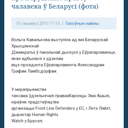
чалавека ў Беларусі (фота)
10 сакавіка 2015 17:13 |
Галоўныя навіны
Вольга Кавалькова выступіла ад імя Беларускай
Хрысціянскай
Дэмакратыі ў панэльнай дыскусіі у Еўрапарламенце,
якая адбылася з удзелам
віцэ-прэзідэнта Еўрапарламента Александрам
Графам Ламбсдорфам.
У мерапрыемстве
таксама ўдзельнічалі праваабаронцы Эма Ашылі,
кіраўнік прадстаўніцтва
арганізацыі Front Line Defenders у ЕС, і Летэ Ляйхт,
дырэктар Human Rights
Watch у Брусэлі.