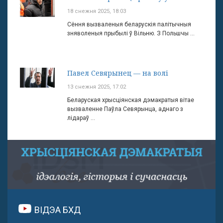
18 снежня 2025, 18:03
Сёння вызваленыя беларускія палітычныя
зняволеныя прыбылі ў Вільню. З Польшчы ...
Павел Севярынец — на волі
13 снежня 2025, 17:02
Беларуская хрысціянская дэмакратыя вітае
вызваленне Паўла Севярынца, аднаго з
лідараў ...
ВІДЭА БХД