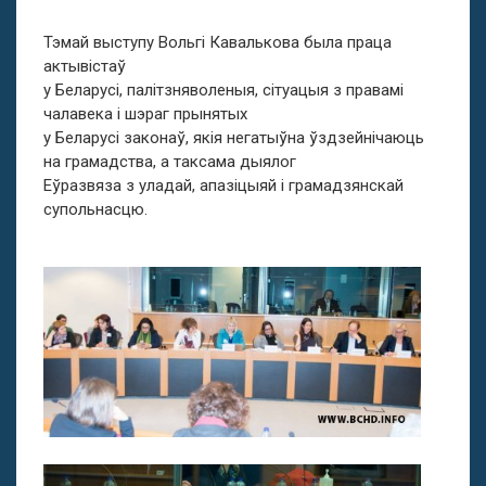
Тэмай выступу Вольгі Кавалькова была праца
актывістаў
у Беларусі, палітзняволеныя, сітуацыя з правамі
чалавека і шэраг прынятых
у Беларусі законаў, якія негатыўна ўздзейнічаюць
на грамадства, а таксама дыялог
Еўразвяза з уладай, апазіцыяй і грамадзянскай
супольнасцю.