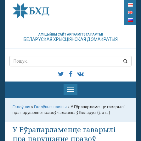
АФІЦЫЙНЫ САЙТ АРГКАМІТЭТА ПАРТЫІ
БЕЛАРУСКАЯ ХРЫСЦІЯНСКАЯ ДЭМАКРАТЫЯ
Паказаць
меню
Галоўная
»
Галоўныя навіны
»
У Еўрапарламенце гаварылі
пра парушэнне правоў чалавека ў Беларусі (фота)
У Еўрапарламенце гаварылі
пра парушэнне правоў