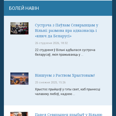
БОЛЕЙ НАВІН
Сустрэча з Паўлам Севярынцам у
Вільні: размова пра адказнасць і
«ключ да Беларусі»
26 студзеня 2026, 18:32
22 студзеня ў Вільні адбылася сустрэча
беларусаў, якія пражываюць у ...
Віншуем з Раством Хрыстовым!
25 снежня 2025, 15:26
Хрыстос прыйшоў у гэты свет, каб прынесці
чалавеку любоў, надзею ...
Павел Севярынец прыбыў у Вільню