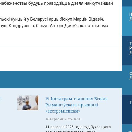
і набажэнствы будуць праводзіцца дзеля найхутчэйшай
П
скі нунцый у Беларусі арцыбіскуп Марцін Відавіч,
вуш Кандрусевіч, біскуп Антоні Дзям’янка, а таксама
Т
Р
Д
Ф
!
🚨 Інстаграм-старонку Віталя
Т
Рымашэўскага прызналі
«экстрэмісцкай»
16 верасня 2025, 16:30
11 верасня 2025 года суд Пухавіцкага