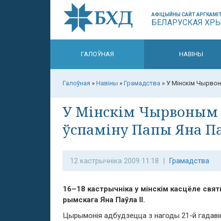
АФІЦЫЙНЫ САЙТ АРГКАМІТ
БЕЛАРУСКАЯ ХР
ГАЛОЎНАЯ
НАВІНЫ
Галоўная
»
Навіны
»
Грамадства
»
У Мінскім Чырвон
У Мінскім Чырвоным 
ўспаміну Папы Яна Па
12 кастрычніка 2009 11:18 |
Грамадства
16–18 кастрычніка у мінскім касцёле свя
рымскага Яна Паўла ІІ.
Цырымонія адбудзецца з нагоды 21-й гадаві