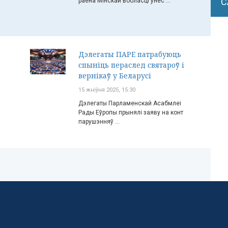
С
раёна Мінскай вобласці ўнёс ...
Дэлегаты ПАРЕ патрабуюць
спыніць пераслед святароў і
вернікаў у Беларусі
15 жніўня 2025, 15:30
Дэлегаты Парламенскай Асабмлеі
Рады Еўропы прынялі заяву на конт
парушэнняў ...