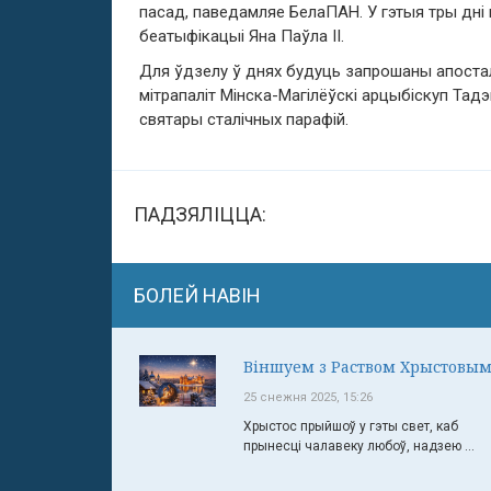
пасад, паведамляе БелаПАН. У гэтыя тры дн
беатыфікацыі Яна Паўла II.
Для ўдзелу ў днях будуць запрошаны апосталь
мітрапаліт Мінска-Магілёўскі арцыбіскуп Тадэ
святары сталічных парафій.
ПАДЗЯЛІЦЦА:
БОЛЕЙ НАВІН
Віншуем з Раством Хрыстовым
25 снежня 2025, 15:26
Хрыстос прыйшоў у гэты свет, каб
прынесці чалавеку любоў, надзею ...