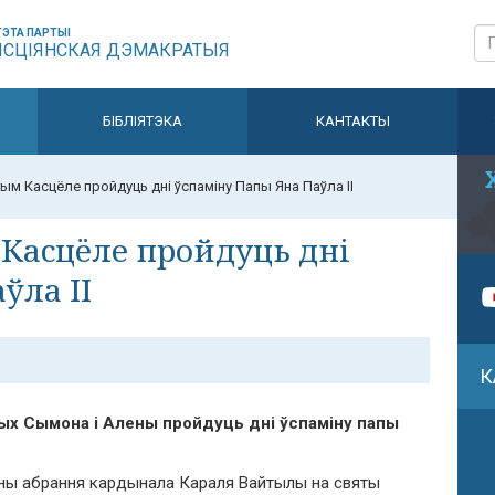
ЭТА ПАРТЫІ
ЫСЦІЯНСКАЯ ДЭМАКРАТЫЯ
БІБЛІЯТЭКА
КАНТАКТЫ
ым Касцёле пройдуць дні ўспаміну Папы Яна Паўла ІІ
Касцёле пройдуць дні
ўла ІІ
К
тых Сымона і Алены пройдуць дні ўспаміну папы
ны абрання кардынала Караля Вайтылы на святы