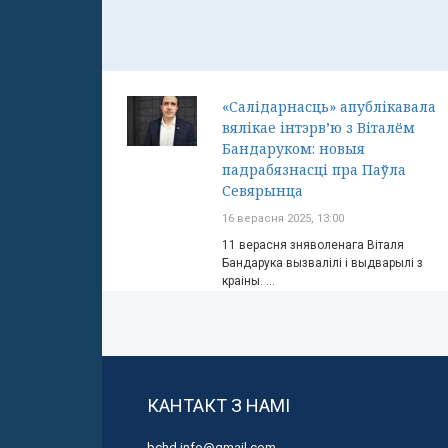
«Салідарнасць» апублікавала
вялікае інтэрв’ю з Віталём
Бандаруком: новыя
падрабязнасці пра Паўла
Севярынца
16 верасня 2025, 13:00
11 верасня зняволенага Віталя
Бандарука вызвалілі і выдварылі з
краіны. ...
КАНТАКТ З НАМІ
bchd.info@gmail.com