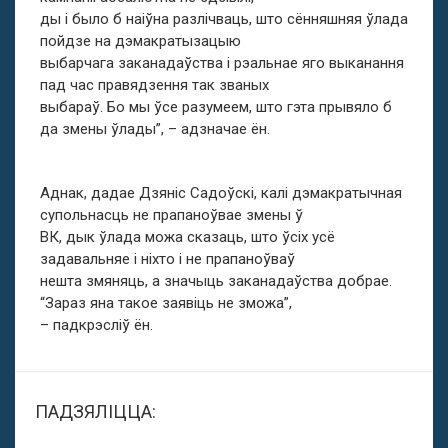
ды і было б наіўна разлічваць, што сённяшняя ўлада
пойдзе на дэмакратызацыю
выбарчага заканадаўства і рэальнае яго выканання
пад час правядзення так званых
выбараў. Бо мы ўсе разумеем, што гэта прывяло б
да змены ўлады”, – адзначае ён.
Аднак, дадае Дзяніс Садоўскі, калі дэмакратычная
супольнасць не прапаноўвае змены ў
ВК, дык ўлада можа сказаць, што ўсіх усё
задавальняе і ніхто і не прапаноўваў
нешта змяняць, а значыць заканадаўства добрае.
“Зараз яна такое заявіць не зможа”,
– падкрэсліў ён.
ПАДЗЯЛІЦЦА: