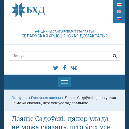
АФІЦЫЙНЫ САЙТ АРГКАМІТЭТА ПАРТЫІ
БЕЛАРУСКАЯ ХРЫСЦІЯНСКАЯ ДЭМАКРАТЫЯ
Паказаць
меню
Галоўная
»
Галоўныя навіны
»
Дзяніс Садоўскі: цяпер улада
не можа сказаць, што ўсіх усё задавальняе
Дзяніс Садоўскі: цяпер улада
не можа сказаць, што ўсіх усё