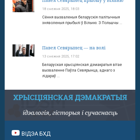
Павел Севярынец прыбыў у Вільню
18 снежня 2025, 18:03
Сёння вызваленыя беларускія палітычныя
зняволеныя прыбылі ў Вільню. З Польшчы ...
Павел Севярынец — на волі
13 снежня 2025, 17:02
Беларуская хрысціянская дэмакратыя вітае
вызваленне Паўла Севярынца, аднаго з
лідараў ...
ВІДЭА БХД