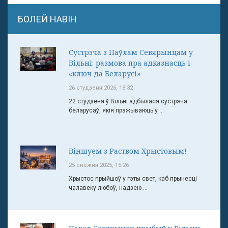
БОЛЕЙ НАВІН
Сустрэча з Паўлам Севярынцам у
Вільні: размова пра адказнасць і
«ключ да Беларусі»
26 студзеня 2026, 18:32
22 студзеня ў Вільні адбылася сустрэча
беларусаў, якія пражываюць у ...
Віншуем з Раством Хрыстовым!
25 снежня 2025, 15:26
Хрыстос прыйшоў у гэты свет, каб прынесці
чалавеку любоў, надзею ...