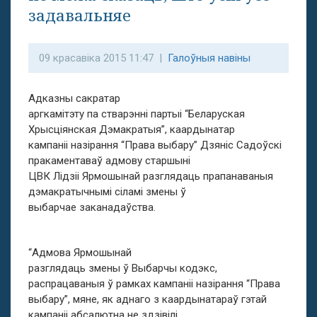
задавальняе
09 красавіка 2015 11:47 |
Галоўныя навіны
Адказны сакратар
аргкамітэту па стварэнні партыі “Беларуская
Хрысціянская Дэмакратыя”, каардынатар
кампаніі назірання “Права выбару” Дзяніс Садоўскі
пракаментаваў адмову старшыні
ЦВК Лідзіі Ярмошынай разглядаць прапанаваныя
дэмакратычнымі сіламі змены ў
выбарчае заканадаўства.
“Адмова Ярмошынай
разглядаць змены ў Выбарчы кодэкс,
распрацаваныя ў рамках кампаніі назірання “Права
выбару”, мяне, як аднаго з каардынатараў гэтай
кампаніі абсалютна не здзівілі,