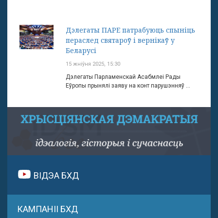
Дэлегаты ПАРЕ патрабуюць спыніць
пераслед святароў і вернікаў у
Беларусі
15 жніўня 2025, 15:30
Дэлегаты Парламенскай Асабмлеі Рады
Еўропы прынялі заяву на конт парушэнняў ...
ВІДЭА БХД
КАМПАНІІ БХД