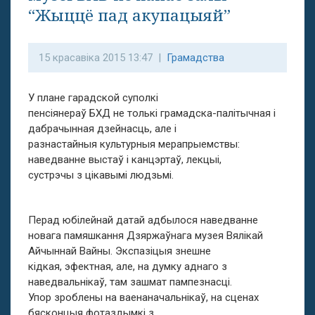
“Жыццё пад акупацыяй”
15 красавіка 2015 13:47 |
Грамадства
У плане гарадской суполкі
пенсіянераў БХД не толькі грамадска-палітычная і
дабрачынная дзейнасць, але і
разнастайныя культурныя мерапрыемствы:
наведванне выстаў і канцэртаў, лекцыі,
сустрэчы з цікавымі людзьмі.
Перад юбілейнай датай адбылося наведванне
новага памяшкання Дзяржаўнага музея Вялікай
Айчыннай Вайны. Экспазіцыя знешне
кідкая, эфектная, але, на думку аднаго з
наведвальнікаў, там зашмат пампезнасці.
Упор зроблены на ваенаначальнікаў, на сценах
бясконцыя фотаздымкі з