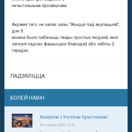
нечытэльнымі прозвішчамі.
Акрамя таго, не хапае залы “Жыццё пад акупацыяй”,
дзе б
можна было пабачыць твары простых людзей, якія
загінулі падчас фашысцкіх блакадаў або забіты ў
гарадах.
ПАДЗЯЛІЦЦА:
БОЛЕЙ НАВІН
Віншуем з Раством Хрыстовым!
25 снежня 2025, 15:26