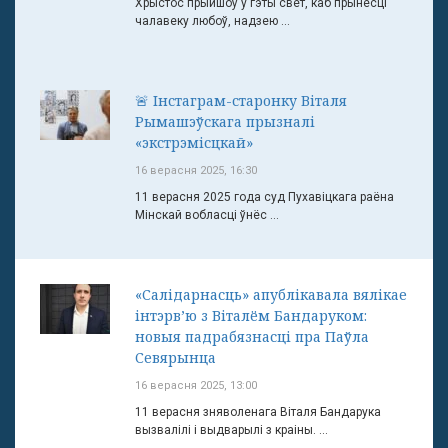
Хрыстос прыйшоў у гэты свет, каб прынесці
чалавеку любоў, надзею ...
🚨 Інстаграм-старонку Віталя
Рымашэўскага прызналі
«экстрэмісцкай»
16 верасня 2025, 16:30
11 верасня 2025 года суд Пухавіцкага раёна
Мінскай вобласці ўнёс ...
«Салідарнасць» апублікавала вялікае
інтэрв’ю з Віталём Бандаруком:
новыя падрабязнасці пра Паўла
Севярынца
16 верасня 2025, 13:00
11 верасня зняволенага Віталя Бандарука
вызвалілі і выдварылі з краіны. ...