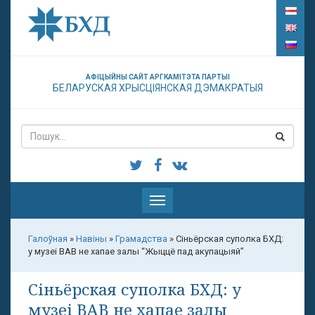
АФІЦЫЙНЫ САЙТ АРГКАМІТЭТА ПАРТЫІ
БЕЛАРУСКАЯ ХРЫСЦІЯНСКАЯ ДЭМАКРАТЫЯ
Паказаць
меню
Галоўная
»
Навіны
»
Грамадства
»
Сіньёрская суполка БХД:
у музеі ВАВ не хапае залы “Жыццё пад акупацыяй”
Сіньёрская суполка БХД: у
музеі ВАВ не хапае залы