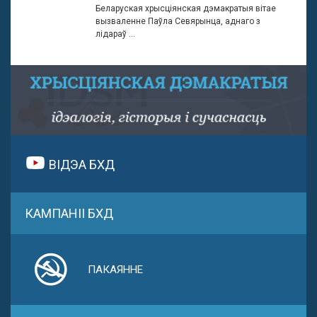
Беларуская хрысціянская дэмакратыя вітае
вызваленне Паўла Севярынца, аднаго з
лідараў ...
ВІДЭА БХД
КАМПАНІІ БХД
ПАКАЯННЕ