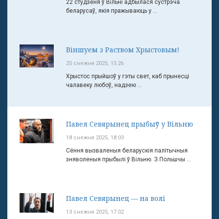
22 студзеня ў Вільні адбылася сустрэча
беларусаў, якія пражываюць у ...
Віншуем з Раством Хрыстовым!
25 снежня 2025, 15:26
Хрыстос прыйшоў у гэты свет, каб прынесці
чалавеку любоў, надзею ...
Павел Севярынец прыбыў у Вільню
18 снежня 2025, 18:03
Сёння вызваленыя беларускія палітычныя
зняволеныя прыбылі ў Вільню. З Польшчы ...
Павел Севярынец — на волі
13 снежня 2025, 17:02