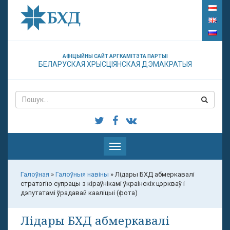
АФІЦЫЙНЫ САЙТ АРГКАМІТЭТА ПАРТЫІ
БЕЛАРУСКАЯ ХРЫСЦІЯНСКАЯ ДЭМАКРАТЫЯ
Паказаць
меню
Галоўная
»
Галоўныя навіны
»
Лідары БХД абмеркавалі
стратэгію супрацы з кіраўнікамі ўкраінскіх цэркваў і
дэпутатамі ўрадавай кааліцыі (фота)
Лідары БХД абмеркавалі