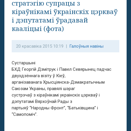
стратэгію супрацы з
кіраўнікамі ўкраінскіх цэркваў
і дэпутатамі ўрадавай
кааліцыі (фота)
20 красавіка 2015 10:19 |
Галоўныя навіны
Сустаршыні
БХД Георгій Дзмітрук і Павел Севярынец падчас
двухдзённага візіту ў Кіеў,
арганізаванага Хрысціянска-Дэмакратычным
Саюзам Украіны, правялі шэраг
сустрэчаў з кіраўнікамі украінскіх цэркваў і
дэпутатамі Вярхоўнай Рады з
партыяў “Народны Фронт”, “Батьківщина” і
“Самопоміч”.