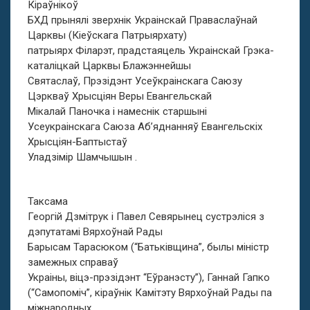
Кіраўнікоў
БХД прынялі зверхнік Украінскай Праваслаўнай
Царквы (Кіеўскага Патрыярхату)
патрыярх Філарэт, прадстаяцель Украінскай Грэка-
каталіцкай Царквы Блажэннейшы
Святаслаў, Прэзідэнт Усеўкраінскага Саюзу
Цэркваў Хрысціян Веры Евангельскай
Мікалай Паночка і намеснік старшыні
Усеукраінскага Саюза Аб’яднанняў Евангельскіх
Хрысціян-Баптыстаў
Уладзімір Шамчышын .
Таксама
Георгій Дзмітрук і Павел Севярынец сустрэліся з
дэпутатамі Вярхоўнай Рады
Барысам Тарасюком (“Батьківщина”, былы міністр
замежных справаў
Украіны, віцэ-прэзідэнт “Еўранэсту”), Ганнай Гапко
(“Самопоміч”, кіраўнік Камітэту Вярхоўнай Рады па
міжнародных