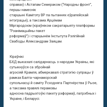
справах) і Астапам Семераком (“Народны фронт”,
першы намеснік
старшыні Камітэту ВР па пытаннях еўрапейскай
інтэграцыі), а таксама Арцёмам
Міргародскім (кіраўніком сакратарыяту платформы
“Рэанімацыйны пакет
рэформаў”) і старшынём Інстытута Рэлігійнай
Свабоды Аляксандрам Заяцам.
Кіраўнікі
БХД выказалі салідарнасць з народам Украіны, які
сутыкнуўся са збройнай
агрэсіяй Крамля, абмеркавалі стратэгію супрацы ў
рамках Балта-чарнаморскай
супольнасці й саміту Ўсходняга Партнёрства ў Рызе,
а таксама правялі перамовы
адносна падрыхтоўкі пакету рэформаў, патрэбных і
Украіне, і Беларусі.