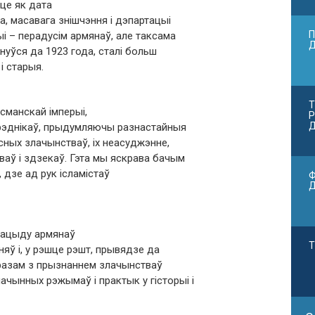
це як дата
да, масавага знішчэння і дэпартацыі
П
і – перадусім армянаў, але таксама
гнуўся да 1923 года, сталі больш
і старыя.
Т
сманскай імперыі,
Р
Д
рэднікаў, прыдумляючы разнастайныя
сных злачынстваў, іх неасуджэнне,
аў і здзекаў. Гэта мы яскрава бачым
, дзе ад рук ісламістаў
Ф
нацыду армянаў
Т
яў і, у рэшце рэшт, прывядзе да
, разам з прызнаннем злачынстваў
чынных рэжымаў і практык у гісторыі і