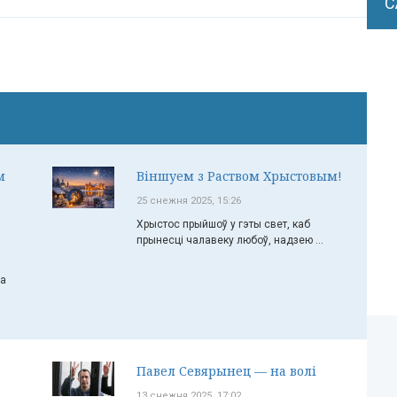
С
м
Віншуем з Раством Хрыстовым!
25 снежня 2025, 15:26
Хрыстос прыйшоў у гэты свет, каб
прынесці чалавеку любоў, надзею ...
ча
Павел Севярынец — на волі
13 снежня 2025, 17:02