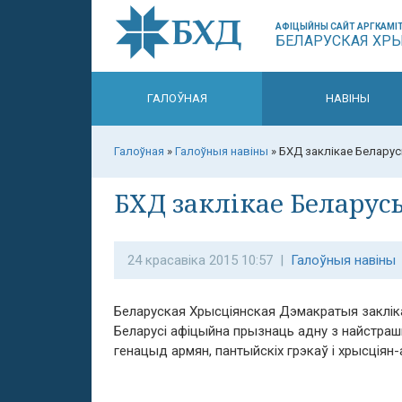
АФІЦЫЙНЫ САЙТ АРГКАМІТ
БЕЛАРУСКАЯ ХР
ГАЛОЎНАЯ
НАВІНЫ
Галоўная
»
Галоўныя навіны
»
БХД заклікае Беларус
БХД заклікае Беларус
24 красавіка 2015 10:57 |
Галоўныя навіны
Беларуская Хрысціянская Дэмакратыя закліка
Беларусі афіцыйна прызнаць адну з найстра
генацыд армян, пантыйскіх грэкаў і хрысціян-