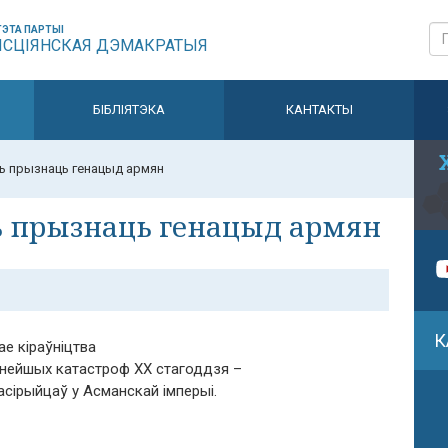
ЭТА ПАРТЫІ
ЫСЦІЯНСКАЯ ДЭМАКРАТЫЯ
БІБЛІЯТЭКА
КАНТАКТЫ
ь прызнаць генацыд армян
ь прызнаць генацыд армян
К
е кіраўніцтва
шнейшых катастроф ХХ стагоддзя –
асірыйцаў у Асманскай імперыі.