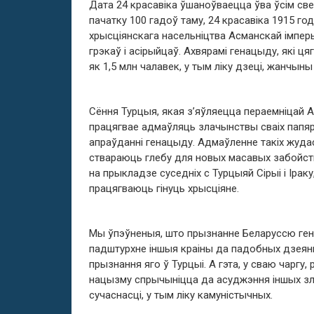
Дата 24 красавіка ўшаноўваецца ўва ўсім све
пачатку 100 гадоў таму, 24 красавіка 1915 го
хрысціянскага насельніцтва Асманскай імперы
грэкаў і асірыйцаў. Ахвярамі генацыду, які ця
як 1,5 млн чалавек, у тым ліку дзеці, жанчыны 
Сёння Турцыя, якая з’яўляецца пераемніцай А
працягвае адмаўляць злачынствы сваіх папя
апраўданні генацыду. Адмаўленне такіх жуда
ствараюць глебу для новых масавых забойств
на прыкладзе суседніх с Турцыяй Сірыі і Іраку
працягваюць гінуць хрысціяне.
Мы ўпэўненыя, што прызнанне Беларуссю ге
падштурхне іншыя краіны да падобных дзеянн
прызнання яго ў Турцыі. А гэта, у сваю чаргу
нацызму спрычыніцца да асуджэння іншых зла
сучаснасці, у тым ліку камуністычных.