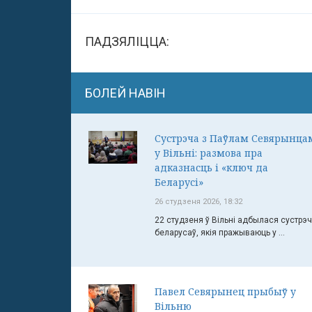
ПАДЗЯЛІЦЦА:
БОЛЕЙ НАВІН
Сустрэча з Паўлам Севярынца
у Вільні: размова пра
адказнасць і «ключ да
Беларусі»
26 студзеня 2026, 18:32
22 студзеня ў Вільні адбылася сустрэ
беларусаў, якія пражываюць у ...
Павел Севярынец прыбыў у
Вільню