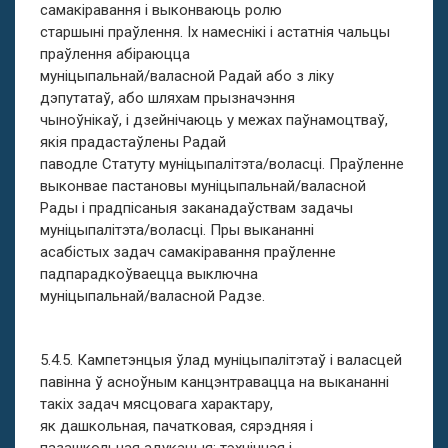
самакіравання і выконваюць ролю
старшыні праўлення. Іх намеснікі і астатнія чальцы
праўлення абіраюцца
муніцыпальнай/валасной Радай або з ліку
дэпутатаў, або шляхам прызначэння
чыноўнікаў, і дзейнічаюць у межах паўнамоцтваў,
якія прадастаўлены Радай
паводле Статуту муніцыпалітэта/воласці. Праўленне
выконвае пастановы муніцыпальнай/валасной
Рады і прадпісаныя заканадаўствам задачы
муніцыпалітэта/воласці. Пры выкананні
асабістых задач самакіравання праўленне
падпарадкоўваецца выключна
муніцыпальнай/валасной Радзе.
5.4.5. Кампетэнцыя ўлад муніцыпалітэтаў і валасцей
павінна ў асноўным канцэнтравацца на выкананні
такіх задач мясцовага характару,
як дашкольная, пачатковая, сярэдняя і