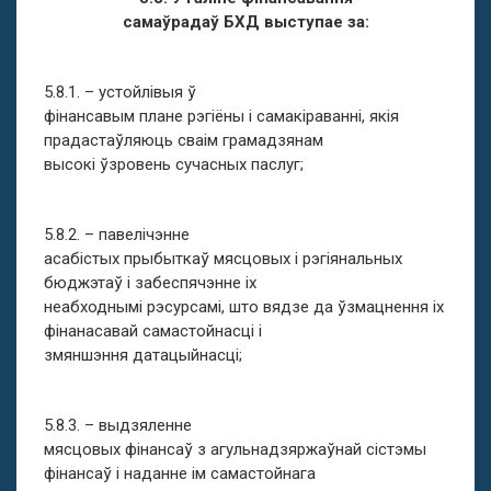
самаўрадаў БХД выступае за:
5.8.1. – устойлівыя ў
фінансавым плане рэгіёны і самакіраванні, якія
прадастаўляюць сваім грамадзянам
высокі ўзровень сучасных паслуг;
5.8.2. – павелічэнне
асабістых прыбыткаў мясцовых і рэгіянальных
бюджэтаў і забеспячэнне іх
неабходнымі рэсурсамі, што вядзе да ўзмацнення іх
фінанасавай самастойнасці і
змяншэння датацыйнасці;
5.8.3. – выдзяленне
мясцовых фінансаў з агульнадзяржаўнай сістэмы
фінансаў і наданне ім самастойнага