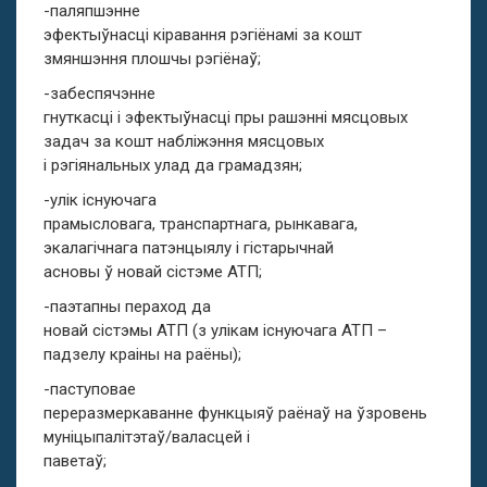
-паляпшэнне
эфектыўнасці кіравання рэгіёнамі за кошт
змяншэння плошчы рэгіёнаў;
-забеспячэнне
гнуткасці і эфектыўнасці пры рашэнні мясцовых
задач за кошт набліжэння мясцовых
і рэгіянальных улад да грамадзян;
-улік існуючага
прамысловага, транспартнага, рынкавага,
экалагічнага патэнцыялу і гістарычнай
асновы ў новай сістэме АТП;
-паэтапны пераход да
новай сістэмы АТП (з улікам існуючага АТП –
падзелу краіны на раёны);
-паступовае
переразмеркаванне функцыяў раёнаў на ўзровень
муніцыпалітэтаў/валасцей і
паветаў;