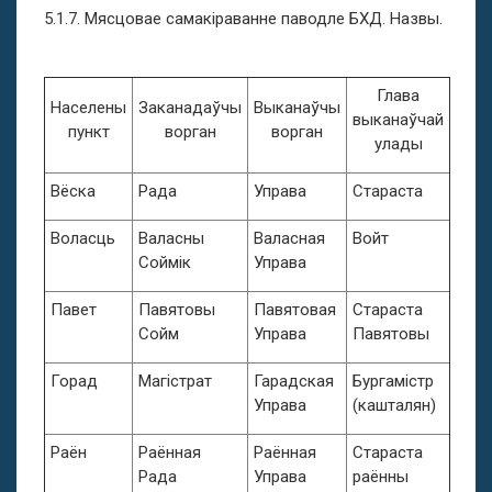
5.1.7. Мясцовае самакіраванне паводле БХД. Назвы.
Глава
Населены
Заканадаўчы
Выканаўчы
выканаўчай
пункт
ворган
ворган
улады
Вёска
Рада
Управа
Стараста
Воласць
Валасны
Валасная
Войт
Соймік
Управа
Павет
Павятовы
Павятовая
Стараста
Сойм
Управа
Павятовы
Горад
Магістрат
Гарадская
Бургамістр
Управа
(кашталян)
Раён
Раённая
Раённая
Стараста
Рада
Управа
раённы