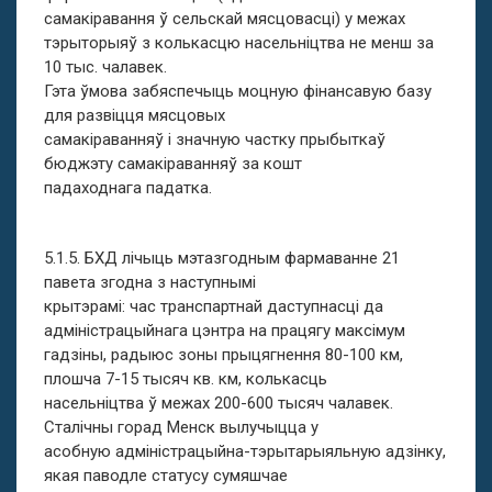
самакіравання ў сельскай мясцовасці) у межах
тэрыторыяў з колькасцю насельніцтва не менш за
10 тыс. чалавек.
Гэта ўмова забяспечыць моцную фінансавую базу
для развіцця мясцовых
самакіраванняў і значную частку прыбыткаў
бюджэту самакіраванняў за кошт
падаходнага падатка.
5.1.5. БХД лічыць мэтазгодным фармаванне 21
павета згодна з наступнымі
крытэрамі: час транспартнай даступнасці да
адміністрацыйнага цэнтра на працягу максімум
гадзіны, радыюс зоны прыцягнення 80-100 км,
плошча 7-15 тысяч кв. км, колькасць
насельніцтва ў межах 200-600 тысяч чалавек.
Сталічны горад Менск вылучыцца у
асобную адміністрацыйна-тэрытарыяльную адзінку,
якая паводле статусу сумяшчае