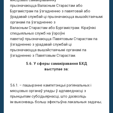
мясцовых самакіраванняў
прызначаюцца Валасным Старастам або
Бургамістрам па ўзгадненню з павятовай або
ўрадавай службай ці прызначаюцца вышэйстаячымі
органамі па ўзгадненню з
Валасным Старастам або Бургамістрам. Кіраўнікі
спецыяльных служб на ўзроўні
паветаў прызначаюцца Павятовым Старастам па
ўзгадненню з урадавай службай ці
прызначаюцца вышэйстаячымі органамі па
ўзгадненню з Павятовым Старастам.
5.6. У сферы самакіравання БХД
выступае за:
5.6.1. – пашырэнне кампетэнцыі рэгіянальных і
мясцовых органаў улады ў адпаведнасці з
прынцыпам субсідыярнасці, што дазволіць
ім выконваць больш эфектыўна лакальныя задачы;