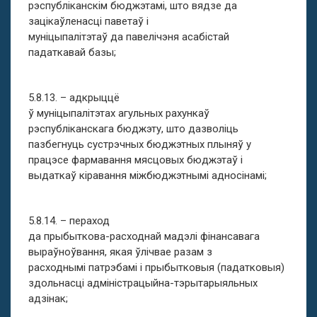
рэспубліканскім бюджэтамі, што вядзе да
зацікаўленасці паветаў і
муніцыпалітэтаў да павелічэня асабістай
падаткавай базы;
5.8.13. – адкрыццё
ў муніцыпалітэтах агульных рахункаў
рэспубліканскага бюджэту, што дазволіць
пазбегнуць сустрэчных бюджэтных плыняў у
працэсе фармавання мясцовых бюджэтаў і
выдаткаў кіравання міжбюджэтнымі адносінамі;
5.8.14. – пераход
да прыбыткова-расходнай мадэлі фінансавага
выраўноўвання, якая ўлічвае разам з
расходнымі патрэбамі і прыбытковыя (падатковыя)
здольнасці адміністрацыйна-тэрытарыяльных
адзінак;