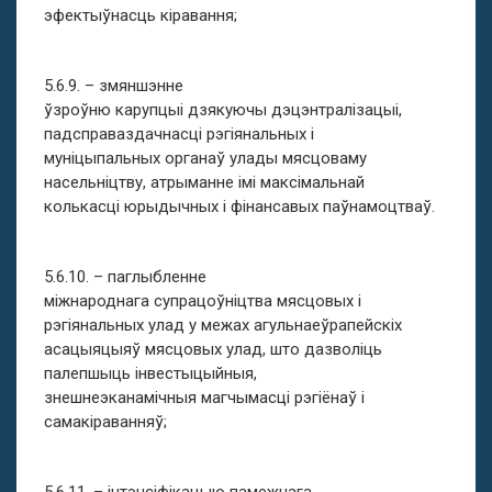
эфектыўнасць кіравання;
5.6.9. – змяншэнне
ўзроўню карупцыі дзякуючы дэцэнтралізацыі,
падсправаздачнасці рэгіянальных і
муніцыпальных органаў улады мясцоваму
насельніцтву, атрыманне імі максімальнай
колькасці юрыдычных і фінансавых паўнамоцтваў.
5.6.10. – паглыбленне
міжнароднага супрацоўніцтва мясцовых і
рэгіянальных улад у межах агульнаеўрапейскіх
асацыяцыяў мясцовых улад, што дазволіць
палепшыць інвестыцыйныя,
знешнеэканамічныя магчымасці рэгіёнаў і
самакіраванняў;