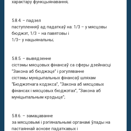
характару функцыянавання;
5.8.4. – падзел
паступленняў ад падаткаў на: 1/3 – у мясцовы
бюджэт, 1/3 – на павятовы і
1/3– у нацыянальны;
5.8.5. – вывядзенне
сістэмы мясцовых фінансаў са сферы дзейнасці
“Закона аб бюджэце” і рэгуляванне
сістэмы муніцыпальных фінансаў шляхам
“Бюджэтнага кодэкса”, “Закона аб мясцовых
фінансах і мясцовых бюджэтах”, “Закона аб
муніцыпальным крэдыце”;
5.8.6. – замацаванне
за мясцовымі і рэгіянальнымі органамі ўлады на
пастаяннай аснове падаткавых і