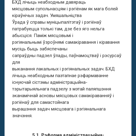
БХД лічыць неабходным давяраць
мясцовым супольнасцям і рэгіёнам як мага болей
кіраўнічых задач. Умяшальніцтва
Ўрада ў справы муніцыпалітэтаў і рэгіёнаў
патрабуецца толькі там, дзе без яго нельга
абысціся. Паміж мясцовымі і
рэгіянальнымі ўзроўнямі самакіравання і кіравання
мусіць быць забяспечаны
сапраўдны падзел ўлады, паўнамоцтваў і рэсурсаў
для
выканання лакальных і рэгіянальных задач. БХД
лічыць неабходным паэтапнае рэфармаванне
існуючай сістэмы адміністрацыйна-
тэрытарыяльнага падзелу з мэтай паляпшэння
эканамічнай асновы мясцовых самакіраванняў і
рэгіёнаў для самастойнага
вырашэння задач мясцовага і рэгіянальнага
значэння.
5.1. Рэформа адміністрацыйна-