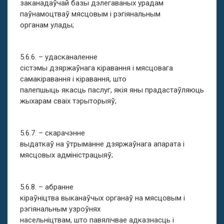
заканадаўчай базы дэлегаваных урадам
паўнамоцтваў мясцовым і рэгіянальным
органам улады;
5.6.6. – удасканаленне
сістэмы дзяржаўнага кіравання і мясцовага
самакіравання і кіравання, што
палепшыць якасць паслуг, якія яны прадастаўляюць
жыхарам сваіх тэрыторыяў;
5.6.7. – скарачэнне
выдаткаў на ўтрыманне дзяржаўнага апарата і
мясцовых адміністрацыяў;
5.6.8. – абранне
кіраўніцтва выканаўчых органаў на мясцовым і
рэгіянальным узроўнях
насельніцтвам, што павялічвае адказнасць і