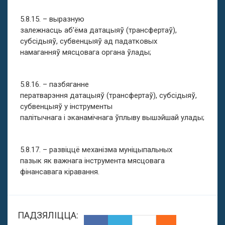
5.8.15. – выразную
залежнасць аб’ёма датацыяў (трансфертаў),
субсідыяў, субвенцыяў ад падатковых
намаганняў мясцовага органа ўлады;
5.8.16. – пазбяганне
ператварэння датацыяў (трансфертаў), субсідыяў,
субвенцыяў у інструменты
палітычнага і эканамічнага ўплыву вышэйшай улады;
5.8.17. – развіццё механізма муніцыпальных
пазык як важнага інструмента мясцовага
фінансавага кіравання.
ПАДЗЯЛІЦЦА: