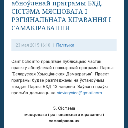
абноўленай праграмы БХД.
СІСТЭМА МЯСЦОВАГА І
РЭГІЯНАЛЬНАГА КІРАВАННЯ І
САМАКІРАВАННЯ
23 мая 2015 16:10 |
Палітыка
Сайт bchd.info працягвае публікацыю частак
праекту абноўленай і пашыранай праграмы Партыі
“Беларуская Хрысціянская Дэмакратыя”. Праект
праграмы будзе разгледжаны на ўстаноўчым
з’ездзе Партыі БХД 13 чэвреня. Заўвагі і праўкі
просьба дасылаць на
sieviaryniec@gmail.com
.
5. Сістэма
мясцовага і рэгіянальнага кіравання і
самакіравання