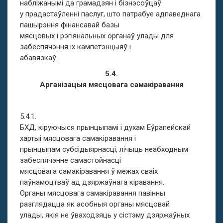
набліжанымі да грамадзян і бізнэсоўцаў
у прадастаўленні паслуг, што патрабуе адпаведнага
пашырэння фінансавай базы
мясцовых і рэгіянальных органаў улады для
забеспячэння іх кампетэнцыяў і
абавязкаў.
5.4.
Арганізацыя мясцовага самакіравання
5.4.1.
БХД, кіруючыся прынцыпамі і духам Еўрапейскай
хартыі мясцовага самакіравання і
прынцыпам субсідыярнасці, лічыць неабходным
забеспячэнне самастойнасці
мясцовага самакіравання ў межах сваіх
паўнамоцтваў ад дзяржаўнага кіравання.
Органы мясцовага самакіравання павінны
разглядацца як асобныя органы мясцовай
улады, якія не ўваходзяць у сістэму дзяржаўных