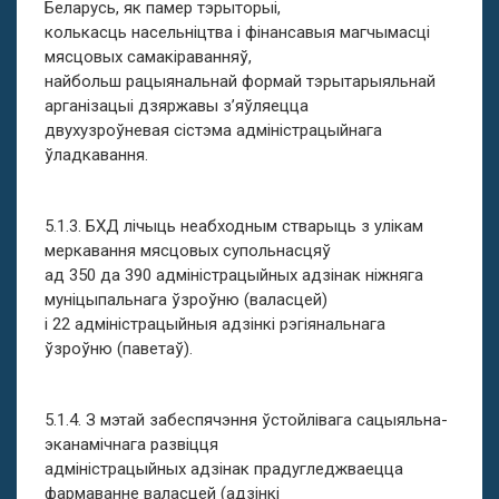
Беларусь, як памер тэрыторыі,
колькасць насельніцтва і фінансавыя магчымасці
мясцовых самакіраванняў,
найбольш рацыянальнай формай тэрытарыяльнай
арганізацыі дзяржавы з’яўляецца
двухузроўневая сістэма адміністрацыйнага
ўладкавання.
5.1.3. БХД лічыць неабходным стварыць з улікам
меркавання мясцовых супольнасцяў
ад 350 да 390 адміністрацыйных адзінак ніжняга
муніцыпальнага ўзроўню (валасцей)
і 22 адміністрацыйныя адзінкі рэгіянальнага
ўзроўню (паветаў).
5.1.4. З мэтай забеспячэння ўстойлівага сацыяльна-
эканамічнага развіцця
адміністрацыйных адзінак прадугледжваецца
фармаванне валасцей (адзінкі