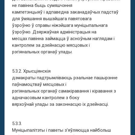
не павінна быць сумяшчэння
кампетэнцыяў і адпаведна заканадаўчых падстаў
для ўмяшання вышэйшага павятовага
ўзроўню ў справы ніжэйшага муніцыпальнага
ўзроўню. Дзяржаўная адміністрацыя на
месцах павінна займацца ў асноўным наглядам і
кантролем за дзейнасцю мясцовых і
рэгіянальных органаў улады.
5.3.2. Хрысціянскія
дэмакраты падтрымліваюць рэальнае пашырэнне
паўнамоцтваў мясцовых і
рэгіянальных органаў самакіравання і кіравання з
адначасовым кантролем з боку
вярхоўнай улады за законнасцю іх дзейнасці.
5.3.3.
Муніцыпалітэты і паветы з’яўляюцца найбольш