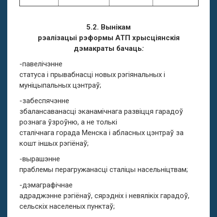
5.2. Вынікам
рэалізацыі рэформы АТП хрысціянскія
дэмакраты бачаць
:
-павелічэнне
статуса і прывабнасці новых рэгіянальных і
муніцыпальных цэнтраў;
-забеспячэнне
збалансаванасці эканамічнага развіцця гарадоў
рознага ўзроўню, а не толькі
сталічнага горада Менска і абласных цэнтраў за
кошт іншых рэгіёнаў;
-вырашэнне
праблемы перагружанасці сталіцы насельніцтвам;
-дэмаграфічнае
адраджэнне рэгіёнаў, сярэдніх і невялікіх гарадоў,
сельскіх населеных пунктаў;