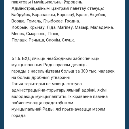
павятовы і муніцыпальны ўзровень.
Адміністрацыйнымі цэнтрамі паветаў стануць:
Бабруйск, Баранавічы, Барысаў, Брэст, Віцебск,
Ворша, Гомель, Глыбокае, Гродна,
Кобрын, Крычаў, Ліда, Магілёў, Мазыр, Маладэчна,
Менск, Смаргонь, Пінск,
Полацк, Рэчыца, Слонім, Слуцк.
5.1.6. БХД лічыць неабходным забяспечыць
муніцыпальныя Рады правам дзяліць
гарады з насельніцтвам больш за 300 тыс. чалавек
на больш дробныя ўтварэнні.
Гэтыя тэрыторыі не маюць статуса
адміністрацыйна-тэрытарыяльнай адзінкі, якімі
валодаюць муніцыпалітэты. Іх кіраванне павінна
забяспечвацца прадстаўніком
муніцыпальнай Рады, які прызначаецца мэрам
горада.