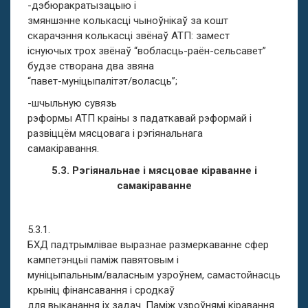
-дэбюракратызацыю і
змяншэнне колькасці чыноўнікаў за кошт
скарачэння колькасці звёнаў АТП: замест
існуючых трох звёнаў “вобласць-раён-сельсавет”
будзе створана два звяна
“павет-муніцыпалітэт/воласць”;
-шчыльную сувязь
рэформы АТП краіны з падаткавай рэформай і
развіццём мясцовага і рэгіянальнага
самакіравання.
5.3. Рэгіянальнае і мясцовае кіраванне і
самакіраванне
5.3.1.
БХД падтрымлівае выразнае размеркаванне сфер
кампетэнцыі паміж павятовым і
муніцыпальным/валасным узроўнем, самастойнасць
крыніц фінансавання і сродкаў
для выканання іх задач. Паміж узроўнямі кіравання