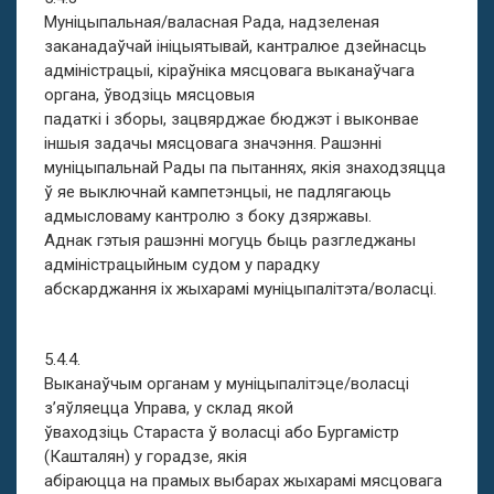
Муніцыпальная/валасная Рада, надзеленая
заканадаўчай ініцыятывай, кантралюе дзейнасць
адміністрацыі, кіраўніка мясцовага выканаўчага
органа, ўводзіць мясцовыя
падаткі і зборы, зацвярджае бюджэт і выконвае
іншыя задачы мясцовага значэння. Рашэнні
муніцыпальнай Рады па пытаннях, якія знаходзяцца
ў яе выключнай кампетэнцыі, не падлягаюць
адмысловаму кантролю з боку дзяржавы.
Аднак гэтыя рашэнні могуць быць разгледжаны
адміністрацыйным судом у парадку
абскарджання іх жыхарамі муніцыпалітэта/воласці.
5.4.4.
Выканаўчым органам у муніцыпалітэце/воласці
з’яўляецца Управа, у склад якой
ўваходзіць Стараста ў воласці або Бургамістр
(Кашталян) у горадзе, якія
абіраюцца на прамых выбарах жыхарамі мясцовага