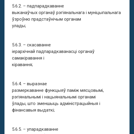
5.6.2. – падпарадкаванне
выканаўчых органаў рэгіянальнага і муніцыпальнага
ўзроўню прадстаўнічым органам
улады;
5.6.3. – скасаванне
іерархічнай падпарадкаванасці органаў
самакіравання і
кіравання;
5.6.4. – выразнае
размеркаванне функцыяў паміж мясцовымі,
рэгіянальнымі і нацыянальнымі органамі
ўлады, што зменшыць адміністрацыйныя і
фінансавыя выдаткі;
5.6.5. – упарадкаванне