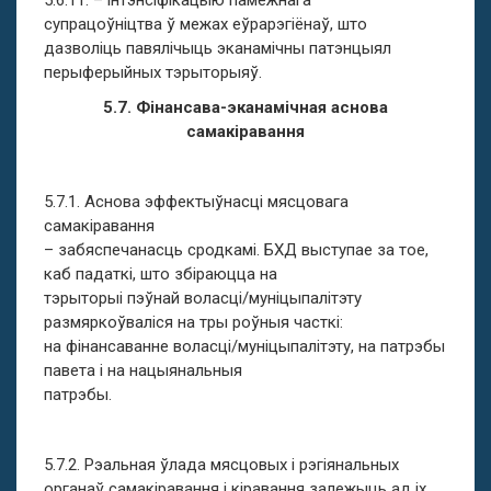
5.6.11. – інтэнсіфікацыю памежнага
супрацоўніцтва ў межах еўрарэгіёнаў, што
дазволіць павялічыць эканамічны патэнцыял
перыферыйных тэрыторыяў.
5.7. Фінансава-эканамічная аснова
самакіравання
5.7.1. Аснова эффектыўнасці мясцовага
самакіравання
– забяспечанасць сродкамі. БХД выступае за тое,
каб падаткі, што збіраюцца на
тэрыторыі пэўнай воласці/муніцыпалітэту
размяркоўваліся на тры роўныя часткі:
на фінансаванне воласці/муніцыпалітэту, на патрэбы
павета і на нацыянальныя
патрэбы.
5.7.2. Рэальная ўлада мясцовых і рэгіянальных
органаў самакіравання і кіравання залежыць ад іх