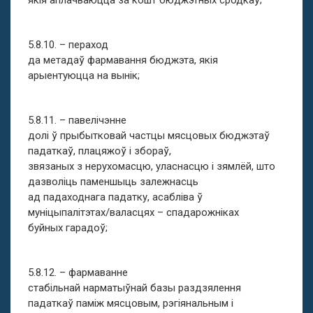
якія аплачваюцца за кошт бюджэтных сродкаў;
5.8.10. – пераход
да метадаў фармавання бюджэта, якія
арыентуюцца на вынік;
5.8.11. – павелічэнне
долі ў прыбытковай частцы мясцовых бюджэтаў
падаткаў, плацяжоў і збораў,
звязаных з нерухомасцю, уласнасцю і зямлёй, што
дазволіць паменшыць залежнасць
ад падаходнага падатку, асабліва ў
муніцыпалітэтах/валасцях – спадарожніках
буйных гарадоў;
5.8.12. – фармаванне
стабільнай нарматыўнай базы раздзялення
падаткаў паміж мясцовым, рэгіянальным і