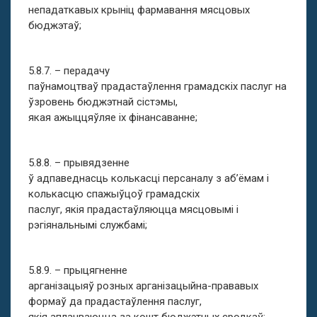
непадаткавых крыніц фармавання мясцовых
бюджэтаў;
5.8.7. – перадачу
паўнамоцтваў прадастаўлення грамадскіх паслуг на
ўзровень бюджэтнай сістэмы,
якая ажыццяўляе іх фінансаванне;
5.8.8. – прывядзенне
ў адпаведнасць колькасці персаналу з аб’ёмам і
колькасцю спажыўцоў грамадскіх
паслуг, якія прадастаўляюцца мясцовымі і
рэгіянальнымі службамі;
5.8.9. – прыцягненне
арганізацыяў розных арганізацыйна-прававых
формаў да прадастаўлення паслуг,