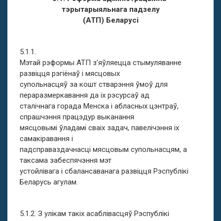
тэрытарыяльнага падзелу
(АТП) Беларусі
5.1.1.
Мэтай рэформы АТП з’яўляецца стымуляванне
развіцця рэгіёнаў і мясцовых
супольнасцяў за кошт стварэння ўмоў для
пераразмеркавання да іх рэсурсаў ад
сталічнага горада Менска і абласных цэнтраў,
спрашчэння працэдур выканання
мясцовымі ўладамі сваіх задач, павелічэння іх
самакіравання і
падсправаздачнасці мясцовым супольнасцям, а
таксама забеспячэння мэт
устойлівага і сбалансаванага развіцця Рэспублікі
Беларусь агулам.
5.1.2. З улікам такіх асаблівасцяў Рэспублікі