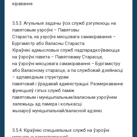
кіраванне.
5.5.3. Агульныя задачы ўсіх служб рэгулююць на
павятовым узроўні – Павятовы
Стараста, на узроўні мясцовага самакіравання –
Бургамістр або Валасны Стараста.
Кіраўнікі адмысловых служб падпарадкоўваюцца
на ўзроўні павета – Павятоваму Старасце,
на ўзроўні мясцовага самакіравання – Бургамістру
або Валасному старасце, а па службовай дзейнасці
– адпаведным структурам
павятовай і ўрадавай адміністрацыі. Размеркаванне
функцыяў гэтых служб паміж
павятовым і муніцыпальным/валасным узроўнем
залежыць ад памера і колькасці
жыхароў муніцыпальнай/валасной адзінкі.
5.5.4. Кіраўнікі спецыяльных служб на ўзроўні