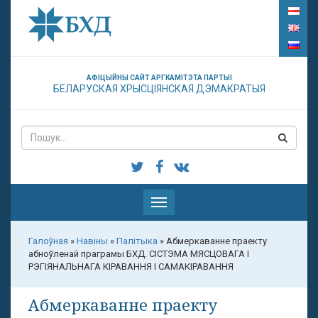
АФІЦЫЙНЫ САЙТ АРГКАМІТЭТА ПАРТЫІ
БЕЛАРУСКАЯ ХРЫСЦІЯНСКАЯ ДЭМАКРАТЫЯ
Паказаць
меню
Галоўная
»
Навіны
»
Палітыка
»
Абмеркаванне праекту
абноўленай праграмы БХД. СІСТЭМА МЯСЦОВАГА І
РЭГІЯНАЛЬНАГА КІРАВАННЯ І САМАКІРАВАННЯ
Абмеркаванне праекту