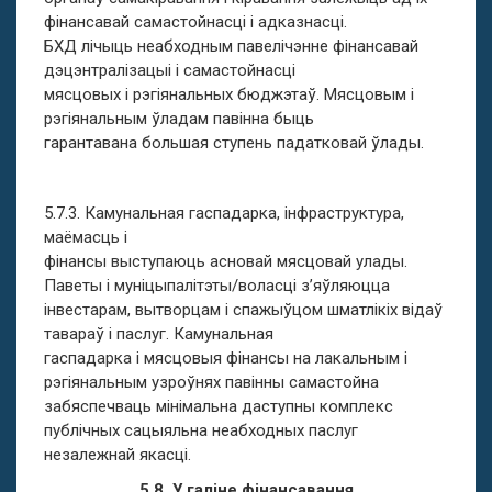
фінансавай самастойнасці і адказнасці.
БХД лічыць неабходным павелічэнне фінансавай
дэцэнтралізацыі і самастойнасці
мясцовых і рэгіянальных бюджэтаў. Мясцовым і
рэгіянальным ўладам павінна быць
гарантавана большая ступень падатковай ўлады.
5.7.3. Камунальная гаспадарка, інфраструктура,
маёмасць і
фінансы выступаюць асновай мясцовай улады.
Паветы і муніцыпалітэты/воласці з’яўляюцца
інвестарам, вытворцам і спажыўцом шматлікіх відаў
тавараў і паслуг. Камунальная
гаспадарка і мясцовыя фінансы на лакальным і
рэгіянальным узроўнях павінны самастойна
забяспечваць мінімальна даступны комплекс
публічных сацыяльна неабходных паслуг
незалежнай якасці.
5.8. У галіне фінансавання