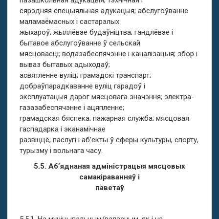
пазашкольная адукацыя; тэхнічная і
сярэдняя спецыяльная адукацыя; абслугоўванне
маламаёмасных і састарэлых
жыхароў; жыллёвае будаўніцтва; гандлёвае і
бытавое абслугоўванне ў сельскай
мясцовасці; водазабеспячэнне і каналізацыя; збор і
вываз бытавых адыходаў;
асвятленне вуліц; грамадскі транспарт;
добраўпарадкаванне вуліц гарадоў і
эксплуатацыя дарог мясцовага значэння; электра-
газазабеспячэнне і ацяпленне;
грамадская бяспека; пажарная служба; мясцовая
гаспадарка і эканамічнае
развіццё; паслугі і аб’екты ў сферы культуры, спорту,
турызму і вольнага часу.
5.5. Аб’яднаная адміністрацыя мясцовых
самакіраванняў і
паветаў