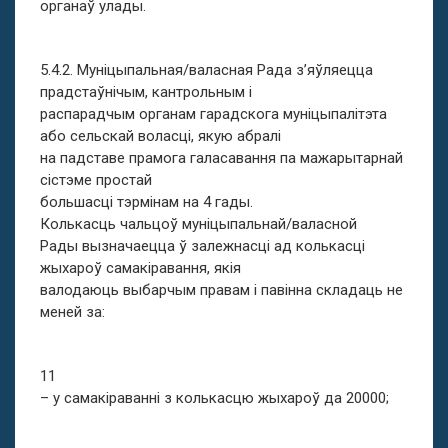
органаў улады.
5.4.2. Муніцыпальная/валасная Рада з’яўляецца
прадстаўнічым, кантрольным і
распарадчым органам гарадскога муніцыпалітэта
або сельскай воласці, якую абралі
на падставе прамога галасавання па мажарытарнай
сістэме простай
большасці тэрмінам на 4 гады.
Колькасць чальцоў муніцыпальнай/валасной
Рады вызначаецца ў залежнасці ад колькасці
жыхароў самакіравання, якія
валодаюць выбарчым правам і павінна складаць не
меней за:
11
– у самакіраванні з колькасцю жыхароў да 20000;