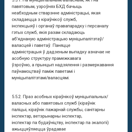
5.5.1. На муніцыпальным/валасным, як і на
павятовым, узроўнях БХД бачыць
неабходным стварэнне адміністрацыі, якая
складаецца з кіраўнікоў служб,
інспекцыяў і органаў правапарадку і персаналу
гэтых служб, якія разам складаюць
аб’яднаную адміністрацыю муніцыпалітэтаў/
валасцей і паветаў. Паняцце
адміністрацыя ў дадзеным выпадку азначае не
асобную структуру прамежкавага
ўзроўню, а прынцып надзялення і размеркавання
паўнамоцтваў паміж паветамі і
муніцыпалітэтамі/валасцямі.
5.5.2. Праз асобных кіраўнікоў муніцыпальных/
валасных або павятовых служб (кіраўнік
паліцыі, кіраўнік пажарнай службы, санітарны
інспектар, ветэрынарны інспектар,
інспектар па будаўніцтву, інспектар па экалогіі)
ажыццяўляецца ўрадавае